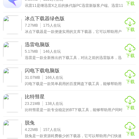
下载
友快来下载。单机游戏网站下载游戏，无非就迅雷、百度网
讯雷11是继迅雷X之后的换代版PC迅雷新版客户端。迅雷11
盘两种方式。如果你没有相关会员，那可能就不得不忍受，
在原来的基础上重新设计了主界面框架，将下载与云盘合二
龟速的
为一，在迅雷云盘里，可以流畅的观看视频，从云盘取回文
冰点下载器绿色版
件的速度，号称将前所未有的快！之前被许多忠实雷友们过
去一直吐槽的太像浏览器的问题，现在已经得到改进。这次
7.27MB
175
人在玩
下载
有着迅雷云盘的加持，而且得益于迅雷领先的下载技术，下
冰点下载器是一款便捷实用的文库下载器，它可以帮助用户
载速度也将前所未有的快！并且现在登录迅雷云盘，即使是
免费下载百度文库、豆丁文库中的各种文章内容，并且不需
非会员用户
要注册与登录，下载下来的文档内容还可以生成高清晰度的
迅雷电脑版
PDF文档，便于阅读，轻松帮助用户们查找各种专业的文档
内容，有需要的用户赶快来下载冰点下载器绿色版吧！
5.17MB
146
人在玩
下载
迅雷是一款全新推出的下载工具，对比之前的迅雷版本，迅
雷9做出了极大的升级与更改，整个界面大变样，也为大家
带来了更新的下载引擎，下载速度更快，并且将一些常用的
闪电下载电脑版
功能，都整合到左侧的功能栏中，方便用户直接从侧边栏选
2：当我们下载完游戏，打开 D:mystreamH1Z1 KOK文件
择需要使用的功能，有需要的用户赶快来下载迅雷9电脑版
31.07MB
166
人在玩
下载
吧！
夹，我们有好几种方式，复制到自己的Steam内使用！
闪电下载是一款简单易用的百度网盘下载工具，能够帮助用
户快速下载各种网盘资源，不管是磁力链接，百度网盘链
①直接复制steamapps目录，覆盖自己 Steam跟目录下同名
接，还是BT种子资源，只要在这里打开，就可以随时开启下
比特彗星
载，并且没有任何下载速度的限制，也没有次数限制，轻松
目录即可。
帮助用户下载想要的资源，有需要的用户赶快来下载闪电下
23.21MB
138
人在玩
下载
载电脑版吧！
②进入 D:mystreamH1Z1 KOKsteamapps，复制里面的一个
比特彗星是一款专业稳定的BT下载工具，能够帮助用户同时
执行多个下载任务，具有全新的网络内核，就算是在高速下
Appmanifest_433850.acf 文件到自己的steamapps目录。
载过程中，也不会占用太多的CPU，并且用户还可以自定义
脱兔
设置上传速度，下载速度，当会影响到其他网络程序的时
③把 D:mystreamH1Z1 KOKsteamappscommon目录下的
候，这个功能就显得非常重要了，有需要的用户赶快来下载
4.22MB
157
人在玩
下载
比特彗星最新版吧！
【H1Z1 King Of The Kill】 目录 复制到自己的
脱兔是一款资源耗费极少的下载器，它可以帮助用户们快速