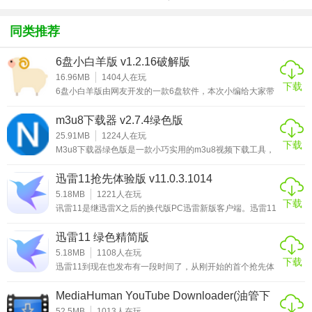
方版v1.0.1
载
化包绅士奶
绅士mod
游戏
杀版）
同类推荐
软件特色
6盘小白羊版 v1.2.16破解版
16.96MB
1404
人在玩
1、基于开源bt协议实现p2p更新（请不要过分限制软件的上
下载
6盘小白羊版由网友开发的一款6盘软件，本次小编给大家带
传速度）。
来的是6盘小白羊版破解版，软件已破解破解离线次数限
制，并且不限制下载速度，绿色小巧，下载解压即可使用非
m3u8下载器 v2.7.4绿色版
2、请把pcstory安装在无盘更新软件的主服务端电脑上，才能
常的方便，这是一款集网盘下载、资源搜索、BT任务于一身
的下载工具，绝对能够吸引大家，他能帮助大家备份电脑或
25.91MB
1224
人在玩
实现自动导入游戏到无盘更新软件数据库功能。
下载
者手机上的各种文件，可以快速上传各种文件，还可以直接
M3u8下载器绿色版是一款小巧实用的m3u8视频下载工具，
从云端下载文件到本地，不限制文件格式，可以上传多种格
3、由于破解了无盘更新软件的数据库，所以支持游戏自动同
它还有一个名字叫N_m3u8DL-CLI。现在很多视频网站的视
式的文件。而且
频都分割成了小片段，其m3u8就是来记录这一堆地址的文
迅雷11抢先体验版 v11.0.3.1014
步到副服务器、自动添加到游戏菜单等功能。
件，使用本下载器可以快速的下载并合并成一个完整的视频
文件。N_m3u8DL-CLI软件功能强大，简单易用，目前它只
5.18MB
1221
人在玩
4、请在路由器上映射TCP端口9927，提高p2p下载速度。
下载
支持Windows平台。该程序依赖于ffmpeg.exe用于合并视
讯雷11是继迅雷X之后的换代版PC迅雷新版客户端。迅雷11
频，.NET4.0及更高版
5、下载速度很快，可以看见我的下载速度达到了10m以上每
在原来的基础上重新设计了主界面框架，将下载与云盘合二
为一，在迅雷云盘里，可以流畅的观看视频，从云盘取回文
迅雷11 绿色精简版
秒。
件的速度，号称将前所未有的快！之前被许多忠实雷友们过
去一直吐槽的太像浏览器的问题，现在已经得到改进。这次
5.18MB
1108
人在玩
下载
有着迅雷云盘的加持，而且得益于迅雷领先的下载技术，下
迅雷11到现在也发布有一段时间了，从刚开始的首个抢先体
载速度也将前所未有的快！并且现在登录迅雷云盘，即使是
验版开始，虽然那个版本的BUG很多，但是迅雷11依然得到
非会员用户
了不少雷友的好评，得到了很多网友的肯定。在这一段时间
MediaHuman YouTube Downloader(油管下
里，迅雷11再次突破自己。实现了全新的搜索功能，可以便
载工具) v3.9.9.42破解版(含破解教程)
捷的搜索“下载、云盘、全网”中的内容。您云添加的文件，
52.5MB
1013
人在玩