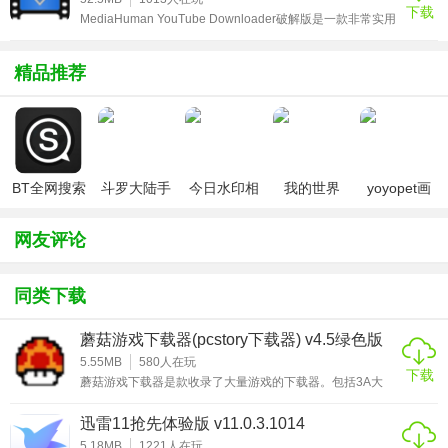
下载
也会在添加成功时弹出提示让您及时得知。开创性的将【下
MediaHuman YouTube Downloader破解版是一款非常实用
载】与【云盘】合二为一。在迅雷云盘里，您可以流畅的
的YouTube视频下载工具，该软件内置破解补丁，可完美激
&quo
活程序，可根据需求进行选择安装，更易上手使用，双击安
装即可，其详细的安装破解教程可参考下文操作，亲测可
精品推荐
用。MediaHuman YouTube Downloader破解版上有很多有
趣的内容，但默认情况下您无法下载视频或将其另存为音频
文件，软件将
BT全网搜索
斗罗大陆手
今日水印相
我的世界
yoyopet画
游破解版无
机（考勤打
（七日杀
质助手
限钻石
卡作弊版）
mod）
（120帧超
网友评论
高清）
使用教程
1：首先，我们需要配置好它，点系统设置，设置好要下游戏
同类下载
的分区，然后下个自己要的游戏.... 比如，D 盘！这里，我们
以 H1Z1 KOK 为例。
蘑菇游戏下载器(pcstory下载器) v4.5绿色版
5.55MB
580
人在玩
下载
蘑菇游戏下载器是款收录了大量游戏的下载器。包括3A大
作、网络游戏、经典老游戏等。启动软件，它会让你先设
置“下载游戏盘符”、“下载限速”等选项。大家的下载盘符不要
迅雷11抢先体验版 v11.0.3.1014
选C盘，再把下载速度调到最高就好了。主要就是用于steam
游戏的更新下载，更支持稀有游戏的下载更新，有需要的朋
5.18MB
1221
人在玩