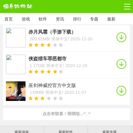
首页
游戏
软件
资讯
排行
专题
最新
赤月风霜（手游下载）
209.61MB/
简体中文/
2020-12-20
侠盗猎车罪恶都市
1.17GB/
简体中文/
2020-12-20
巫剑神威控官方中文版
139MB/
简体中文/
2020-11-07
点击有惊喜！萌萌哒...^_^
最新游戏
最新软件
最新专题