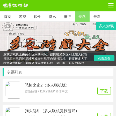
首页
游戏
软件
资讯
排行
专题
最新
多人游戏
多人游戏顾名思义是指可以供多人同时参与的游戏，一般分为
单机多人游戏和在线多人游戏。双人游戏模式称不上正规意义
的多人游戏，因为这种模式不需要互联网的连接，只在一台电
脑或游戏机上由两个玩家共同玩。跟网络游戏区别比较大的就
是玩家自己通过局域网或者对战平台进行联机，想要玩多人手
点击查看
机游戏的朋友，可以来这寻找最新的、热门的、好玩的游戏，
根据自己的喜好进行选择，有哪些游戏是适合多人一起玩的
呢？下面我们就一起来看一看！
专题列表
恐怖之家2（多人联机版）
下载
冒险解谜 / 116.23MB/ 简体中文
狗头乱斗（多人联机竞技游戏）