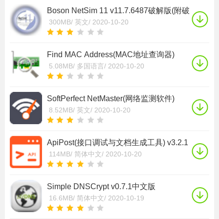
Boson NetSim 11 v11.7.6487破解版(附破
解补丁)
300MB/
英文/
2020-10-20
Find MAC Address(MAC地址查询器)
v6.9.2.253破解版(含破解补丁)
5.08MB/
多国语言/
2020-10-20
SoftPerfect NetMaster(网络监测软件)
v1.0.3破解版
8.52MB/
英文/
2020-10-20
ApiPost(接口调试与文档生成工具) v3.2.1
官方版
114MB/
简体中文/
2020-10-20
Simple DNSCrypt v0.7.1中文版
16.6MB/
简体中文/
2020-10-19