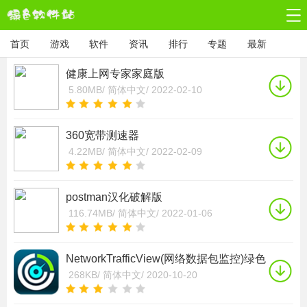
首页
游戏
软件
资讯
排行
专题
最新
健康上网专家家庭版
5.80MB/
简体中文/
2022-02-10
360宽带测速器
4.22MB/
简体中文/
2022-02-09
postman汉化破解版
116.74MB/
简体中文/
2022-01-06
NetworkTrafficView(网络数据包监控)绿色
版 V2.31
268KB/
简体中文/
2020-10-20