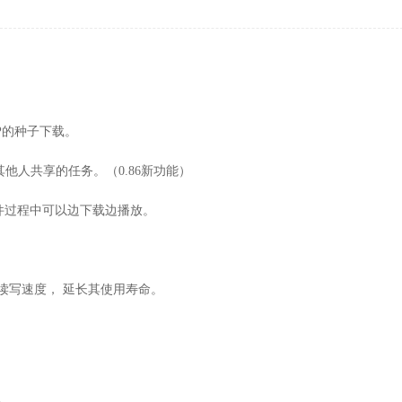
SP的种子下载。
他人共享的任务。（0.86新功能）
频文件过程中可以边下载边播放。
读写速度， 延长其使用寿命。