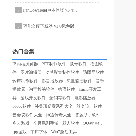
PanDownload卢本伟版 v3.4(免安装绿色版)
7
万能文库下载器 v1.0绿色版
8
热门合集
IE内核浏览器
PPT制作软件
拨号软件
看图软
件
图片编辑器
动感影集制作软件
防蹭网软件
铃声制作软件
影音播放器
流量监控软件
音乐
播放器
淘宝秒杀软件
德语软件
html5开发工
具
游戏开发软件
进销存软件
电影播放器
adobe软件
孙美琪疑案系列大全
签名设计软件
云会议软件大全
神途传奇大全
答题助手软件
多人游戏
全民系列手游
骂人软件
QQ表情包
rpg游戏
字库字体
Win7激活工具