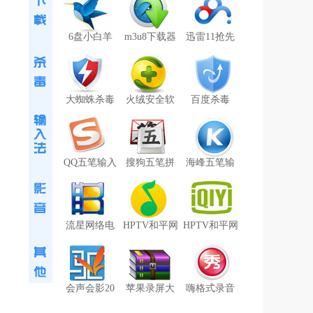
6盘小白羊
m3u8下载器
迅雷11抢先
大蜘蛛杀毒
火绒安全软
百度杀毒
QQ五笔输入
搜狗五笔拼
海峰五笔输
流星网络电
HPTV和平网
HPTV和平网
会声会影20
苹果录屏大
嗨格式录音