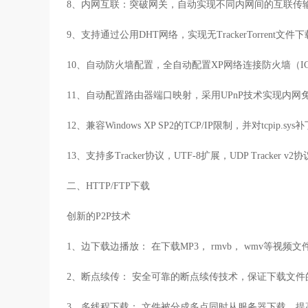
8、内网互联：突破网关，自动实现不同内网间的互联传
9、支持通过公用DHT网络，实现无TrackerTorrent文
10、自动防火墙配置，全自动配置XP网络连接防火墙（IC
11、自动配置路由器端口映射，采用UPnP技术实现内网
12、兼容Windows XP SP2的TCP/IP限制，并对tcpip.
13、支持多Tracker协议，UTF-8扩展，UDP Tracker v2
二、HTTP/FTP下载
创新的P2P技术
1、边下载边播放： 在下载MP3， rmvb， wmv等视
2、断点续传： 安全可靠的断点续传技术，保证下载文件
3、多线程下载： 文件被分成多点同时从服务器下载，提