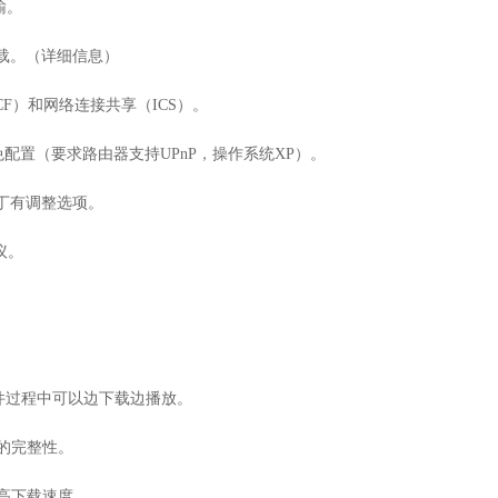
输。
件下载。（详细信息）
F）和网络连接共享（ICS）。
免配置（要求路由器支持UPnP，操作系统XP）。
sys补丁有调整选项。
协议。
频文件过程中可以边下载边播放。
的完整性。
高下载速度。