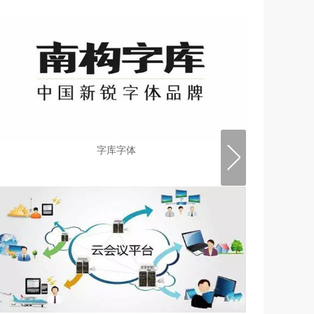
到网络会议中，并且为了保证开会时的数据、资料安
装，好视通云会议运用了256位加密技术，所有成员参与
会议时除了输入服务器地址、端口等网络设置外，还必
须输
字库字体
>
>
>