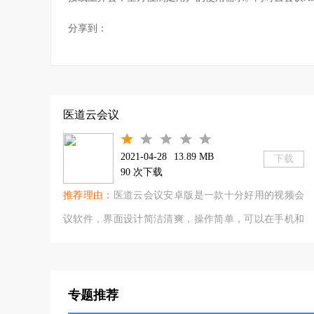
议的人查阅，同时也会设定会议时间，会议前十五分钟、
分享到：
会议的日程、议程、安排（乘车、住宿、餐饮、座次）等
小编为你带来云会议大全，包含了腾讯、阿里、天翼、好信
等平台，有需要的欢迎下载使用。
医道云会议
2021-04-28
13.89 MB
下载
90 次下载
推荐理由：
医道云会议安卓版是一款十分好用的视频会
议软件，界面设计简洁清爽，操作简单，可以在手机和
电脑上使用，为从事医药工作的用户，打造一个最好用
的在线会议协作app。作为一个专门用来
专题推荐