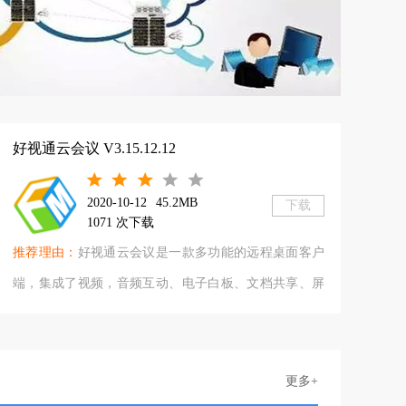
好视通云会议 V3.15.12.12
2020-10-12
45.2MB
下载
1071 次下载
推荐理由：
好视通云会议是一款多功能的远程桌面客户
端，集成了视频，音频互动、电子白板、文档共享、屏
幕共享、远程控制、远程协助、文字交流、媒体共享、
资料分发和录制等一系列网络会议所需要的全部功能。
即使用户正在出差，也可通过麦克风、摄像头轻松参与
更多+