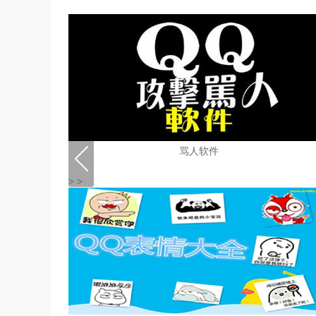
骂人软件
>
>