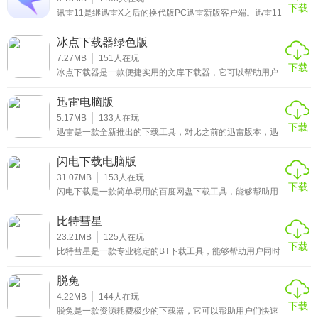
下载
友快来下载。单机游戏网站下载游戏，无非就迅雷、百度网
讯雷11是继迅雷X之后的换代版PC迅雷新版客户端。迅雷11
资源管理，包括分享、删除等。
盘两种方式。如果你没有相关会员，那可能就不得不忍受，
在原来的基础上重新设计了主界面框架，将下载与云盘合二
龟速的
为一，在迅雷云盘里，可以流畅的观看视频，从云盘取回文
冰点下载器绿色版
件的速度，号称将前所未有的快！之前被许多忠实雷友们过
去一直吐槽的太像浏览器的问题，现在已经得到改进。这次
7.27MB
151
人在玩
下载
有着迅雷云盘的加持，而且得益于迅雷领先的下载技术，下
冰点下载器是一款便捷实用的文库下载器，它可以帮助用户
载速度也将前所未有的快！并且现在登录迅雷云盘，即使是
免费下载百度文库、豆丁文库中的各种文章内容，并且不需
非会员用户
要注册与登录，下载下来的文档内容还可以生成高清晰度的
迅雷电脑版
PDF文档，便于阅读，轻松帮助用户们查找各种专业的文档
内容，有需要的用户赶快来下载冰点下载器绿色版吧！
5.17MB
133
人在玩
下载
迅雷是一款全新推出的下载工具，对比之前的迅雷版本，迅
雷9做出了极大的升级与更改，整个界面大变样，也为大家
带来了更新的下载引擎，下载速度更快，并且将一些常用的
闪电下载电脑版
功能，都整合到左侧的功能栏中，方便用户直接从侧边栏选
择需要使用的功能，有需要的用户赶快来下载迅雷9电脑版
31.07MB
153
人在玩
下载
吧！
闪电下载是一款简单易用的百度网盘下载工具，能够帮助用
户快速下载各种网盘资源，不管是磁力链接，百度网盘链
接，还是BT种子资源，只要在这里打开，就可以随时开启下
比特彗星
载，并且没有任何下载速度的限制，也没有次数限制，轻松
帮助用户下载想要的资源，有需要的用户赶快来下载闪电下
23.21MB
125
人在玩
下载
载电脑版吧！
比特彗星是一款专业稳定的BT下载工具，能够帮助用户同时
执行多个下载任务，具有全新的网络内核，就算是在高速下
载过程中，也不会占用太多的CPU，并且用户还可以自定义
脱兔
设置上传速度，下载速度，当会影响到其他网络程序的时
候，这个功能就显得非常重要了，有需要的用户赶快来下载
4.22MB
144
人在玩
下载
比特彗星最新版吧！
脱兔是一款资源耗费极少的下载器，它可以帮助用户们快速