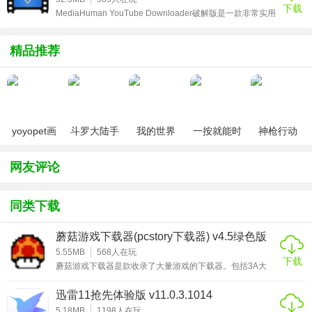
下载
10mbps到1.2MB/s。
也会在添加成功时弹出提示让您及时得知。开创性的将【下
MediaHuman YouTube Downloader破解版是一款非常实用
载】与【云盘】合二为一。在迅雷云盘里，您可以流畅的
的YouTube视频下载工具，该软件内置破解补丁，可完美激
&quo
4、可以监听网络下载请求，当您在网络上下载一个资源的时
活程序，可根据需求进行选择安装，更易上手使用，双击安
装即可，其详细的安装破解教程可参考下文操作，亲测可
精品推荐
候，本软件可以检测到下载任务，并将其转换到软件下载。
用。MediaHuman YouTube Downloader破解版上有很多有
趣的内容，但默认情况下您无法下载视频或将其另存为音频
5、支持自动分析您下载的地址，复制资源的url连接到软件上
文件，软件将
既可以下载。
使用方法
yoyopet画
斗罗大陆手
我的世界
一按就能时
神枪行动
质助手
游破解版无
（0元送无
停的怀表汉
（无限钻
1、首先可以先设置文件下载的位置；
（120帧超
限钻石
限钻石）
化安卓版
石）
网友评论
高清）
2、点击添加链接按钮；
同类下载
3、添加下载链接即点击下载即可。
蘑菇游戏下载器(pcstory下载器) v4.5绿色版
5.55MB
568
人在玩
下载
小编点评
蘑菇游戏下载器是款收录了大量游戏的下载器。包括3A大
作、网络游戏、经典老游戏等。启动软件，它会让你先设
置“下载游戏盘符”、“下载限速”等选项。大家的下载盘符不要
在闪电下载中，下载完成的资源都会自动归类到下载完成栏
迅雷11抢先体验版 v11.0.3.1014
选C盘，再把下载速度调到最高就好了。主要就是用于steam
目，用户可以在这里查看自己所下载的资源，同时还可进行
游戏的更新下载，更支持稀有游戏的下载更新，有需要的朋
5.18MB
1198
人在玩