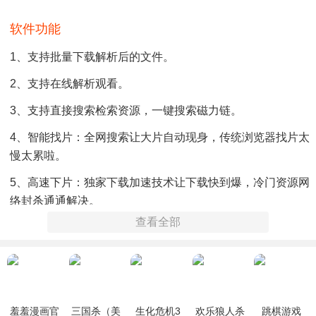
软件功能
1、支持批量下载解析后的文件。
2、支持在线解析观看。
3、支持直接搜索检索资源，一键搜索磁力链。
4、智能找片：全网搜索让大片自动现身，传统浏览器找片太
慢太累啦。
5、高速下片：独家下载加速技术让下载快到爆，冷门资源网
络封杀通通解决。
查看全部
6、专注下载：下载加速技术，下载速度超快。重点介绍持磁
力链、hash、thunder、ed2k、ftp等链接解析。
软件特色
1、多种解析
羞羞漫画官
三国杀（美
生化危机3
欢乐狼人杀
跳棋游戏