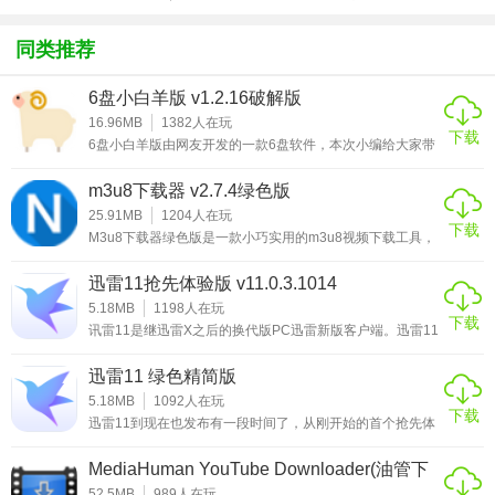
方版v1.0.1
化包绅士奶
绅士mod
游戏
支持多种文件的下载，无论是图片、视频还是ftp等解析文件
杀版）
同类推荐
都可以。
2、批量下载
6盘小白羊版 v1.2.16破解版
16.96MB
1382
人在玩
多文件可以支持批量下载，让大家不用等候。
下载
6盘小白羊版由网友开发的一款6盘软件，本次小编给大家带
来的是6盘小白羊版破解版，软件已破解破解离线次数限
3、检索资源
制，并且不限制下载速度，绿色小巧，下载解压即可使用非
m3u8下载器 v2.7.4绿色版
常的方便，这是一款集网盘下载、资源搜索、BT任务于一身
的下载工具，绝对能够吸引大家，他能帮助大家备份电脑或
25.91MB
1204
人在玩
无限制下载，支持多种文件的下载，并且下载速率可以达到
下载
者手机上的各种文件，可以快速上传各种文件，还可以直接
M3u8下载器绿色版是一款小巧实用的m3u8视频下载工具，
10M/S。
从云端下载文件到本地，不限制文件格式，可以上传多种格
它还有一个名字叫N_m3u8DL-CLI。现在很多视频网站的视
式的文件。而且
频都分割成了小片段，其m3u8就是来记录这一堆地址的文
迅雷11抢先体验版 v11.0.3.1014
件，使用本下载器可以快速的下载并合并成一个完整的视频
软件优势
文件。N_m3u8DL-CLI软件功能强大，简单易用，目前它只
5.18MB
1198
人在玩
下载
支持Windows平台。该程序依赖于ffmpeg.exe用于合并视
讯雷11是继迅雷X之后的换代版PC迅雷新版客户端。迅雷11
1、支持直接过滤掉百度网盘上面的限速设置，让您可以保持
频，.NET4.0及更高版
在原来的基础上重新设计了主界面框架，将下载与云盘合二
为一，在迅雷云盘里，可以流畅的观看视频，从云盘取回文
正常的电脑速度下载。
迅雷11 绿色精简版
件的速度，号称将前所未有的快！之前被许多忠实雷友们过
去一直吐槽的太像浏览器的问题，现在已经得到改进。这次
5.18MB
1092
人在玩
2、可以设置下载速度的上限，可以填写最大允许的下载速
下载
有着迅雷云盘的加持，而且得益于迅雷领先的下载技术，下
迅雷11到现在也发布有一段时间了，从刚开始的首个抢先体
载速度也将前所未有的快！并且现在登录迅雷云盘，即使是
度，如果是100M光纤，可以输入比较大的下载数值。
验版开始，虽然那个版本的BUG很多，但是迅雷11依然得到
非会员用户
了不少雷友的好评，得到了很多网友的肯定。在这一段时间
MediaHuman YouTube Downloader(油管下
里，迅雷11再次突破自己。实现了全新的搜索功能，可以便
3、支持下载的速度不能突破物理带宽，单位是mbps、一般
载工具) v3.9.9.42破解版(含破解教程)
捷的搜索“下载、云盘、全网”中的内容。您云添加的文件，
52.5MB
989
人在玩