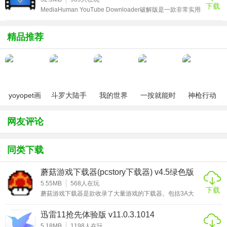
下载
也会在添加成功时弹出提示让您及时得知。开创性的将【下
MediaHuman YouTube Downloader破解版是一款非常实用
冰点下载支持百度、豆丁、丁香、畅享、MBALib、HP009、
载】与【云盘】合二为一。在迅雷云盘里，您可以流畅的
的YouTube视频下载工具，该软件内置破解补丁，可完美激
MAX、Book118等文库文档。但是目前还不支持sina、
&quo
活程序，可根据需求进行选择安装，更易上手使用，双击安
装即可，其详细的安装破解教程可参考下文操作，亲测可
精品推荐
Doc88等文库文档。
用。MediaHuman YouTube Downloader破解版上有很多有
趣的内容，但默认情况下您无法下载视频或将其另存为音频
3、百度文库里的文章怎么下载，不需要金币的方法？
文件，软件将
有专门下载百度文库的软件，只需要下载软件就可以的，不
需要金币。
yoyopet画
斗罗大陆手
我的世界
一按就能时
神枪行动
质助手
游破解版无
（0元送无
停的怀表汉
（无限钻
小编点评
（120帧超
限钻石
限钻石）
化安卓版
石）
网友评论
高清）
有了百度文库下载器，我们再也不需要烦恼在网上查找工
作、学习需要的文档内容时，每次都需要付费才能下载这个
同类下载
问题了，百度文库下载器可以帮助我们免费下载所需的文
档。
蘑菇游戏下载器(pcstory下载器) v4.5绿色版
5.55MB
568
人在玩
下载
蘑菇游戏下载器是款收录了大量游戏的下载器。包括3A大
作、网络游戏、经典老游戏等。启动软件，它会让你先设
置“下载游戏盘符”、“下载限速”等选项。大家的下载盘符不要
迅雷11抢先体验版 v11.0.3.1014
选C盘，再把下载速度调到最高就好了。主要就是用于steam
游戏的更新下载，更支持稀有游戏的下载更新，有需要的朋
5.18MB
1198
人在玩