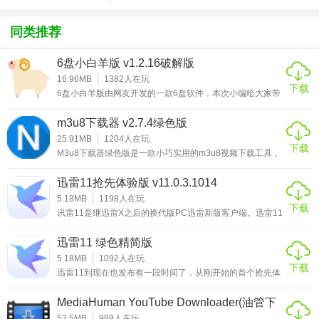
方版v1.0.1
化包绅士奶
绅士mod
游戏
下载，它都可下载。
杀版）
同类推荐
使用方法
6盘小白羊版 v1.2.16破解版
1、打开下载的.exe文件。
16.96MB
1382
人在玩
下载
6盘小白羊版由网友开发的一款6盘软件，本次小编给大家带
2、将想要下载的文档链接输入到如图所示的位置处，点击下
来的是6盘小白羊版破解版，软件已破解破解离线次数限
制，并且不限制下载速度，绿色小巧，下载解压即可使用非
载。
m3u8下载器 v2.7.4绿色版
常的方便，这是一款集网盘下载、资源搜索、BT任务于一身
的下载工具，绝对能够吸引大家，他能帮助大家备份电脑或
25.91MB
1204
人在玩
下载
者手机上的各种文件，可以快速上传各种文件，还可以直接
M3u8下载器绿色版是一款小巧实用的m3u8视频下载工具，
3、稍等片刻即可下载成功。
从云端下载文件到本地，不限制文件格式，可以上传多种格
它还有一个名字叫N_m3u8DL-CLI。现在很多视频网站的视
式的文件。而且
频都分割成了小片段，其m3u8就是来记录这一堆地址的文
迅雷11抢先体验版 v11.0.3.1014
常见问题
件，使用本下载器可以快速的下载并合并成一个完整的视频
文件。N_m3u8DL-CLI软件功能强大，简单易用，目前它只
5.18MB
1198
人在玩
下载
支持Windows平台。该程序依赖于ffmpeg.exe用于合并视
讯雷11是继迅雷X之后的换代版PC迅雷新版客户端。迅雷11
1、百度文库下载器免积分哪个好用？
频，.NET4.0及更高版
在原来的基础上重新设计了主界面框架，将下载与云盘合二
为一，在迅雷云盘里，可以流畅的观看视频，从云盘取回文
迅雷11 绿色精简版
建议用冰点文库下载，同时生成pdf和doc文件，我用着相当
件的速度，号称将前所未有的快！之前被许多忠实雷友们过
去一直吐槽的太像浏览器的问题，现在已经得到改进。这次
5.18MB
1092
人在玩
不错，这是目前最好的免财富值下载器。
下载
有着迅雷云盘的加持，而且得益于迅雷领先的下载技术，下
迅雷11到现在也发布有一段时间了，从刚开始的首个抢先体
载速度也将前所未有的快！并且现在登录迅雷云盘，即使是
验版开始，虽然那个版本的BUG很多，但是迅雷11依然得到
2、冰点下载器地址复制后却显示文档网址错误，无法下载，
非会员用户
了不少雷友的好评，得到了很多网友的肯定。在这一段时间
MediaHuman YouTube Downloader(油管下
怎么办？
里，迅雷11再次突破自己。实现了全新的搜索功能，可以便
载工具) v3.9.9.42破解版(含破解教程)
捷的搜索“下载、云盘、全网”中的内容。您云添加的文件，
52.5MB
989
人在玩