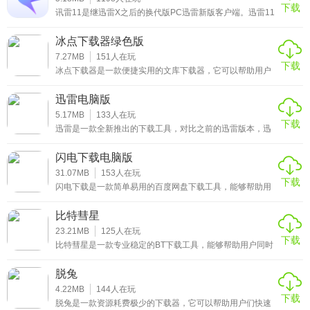
下载
友快来下载。单机游戏网站下载游戏，无非就迅雷、百度网
讯雷11是继迅雷X之后的换代版PC迅雷新版客户端。迅雷11
盘两种方式。如果你没有相关会员，那可能就不得不忍受，
在原来的基础上重新设计了主界面框架，将下载与云盘合二
龟速的
为一，在迅雷云盘里，可以流畅的观看视频，从云盘取回文
冰点下载器绿色版
件的速度，号称将前所未有的快！之前被许多忠实雷友们过
去一直吐槽的太像浏览器的问题，现在已经得到改进。这次
7.27MB
151
人在玩
下载
有着迅雷云盘的加持，而且得益于迅雷领先的下载技术，下
冰点下载器是一款便捷实用的文库下载器，它可以帮助用户
载速度也将前所未有的快！并且现在登录迅雷云盘，即使是
免费下载百度文库、豆丁文库中的各种文章内容，并且不需
非会员用户
要注册与登录，下载下来的文档内容还可以生成高清晰度的
迅雷电脑版
PDF文档，便于阅读，轻松帮助用户们查找各种专业的文档
内容，有需要的用户赶快来下载冰点下载器绿色版吧！
5.17MB
133
人在玩
下载
迅雷是一款全新推出的下载工具，对比之前的迅雷版本，迅
雷9做出了极大的升级与更改，整个界面大变样，也为大家
带来了更新的下载引擎，下载速度更快，并且将一些常用的
闪电下载电脑版
功能，都整合到左侧的功能栏中，方便用户直接从侧边栏选
择需要使用的功能，有需要的用户赶快来下载迅雷9电脑版
31.07MB
153
人在玩
下载
吧！
闪电下载是一款简单易用的百度网盘下载工具，能够帮助用
户快速下载各种网盘资源，不管是磁力链接，百度网盘链
接，还是BT种子资源，只要在这里打开，就可以随时开启下
比特彗星
载，并且没有任何下载速度的限制，也没有次数限制，轻松
帮助用户下载想要的资源，有需要的用户赶快来下载闪电下
23.21MB
125
人在玩
下载
载电脑版吧！
比特彗星是一款专业稳定的BT下载工具，能够帮助用户同时
执行多个下载任务，具有全新的网络内核，就算是在高速下
载过程中，也不会占用太多的CPU，并且用户还可以自定义
脱兔
设置上传速度，下载速度，当会影响到其他网络程序的时
候，这个功能就显得非常重要了，有需要的用户赶快来下载
4.22MB
144
人在玩
下载
比特彗星最新版吧！
脱兔是一款资源耗费极少的下载器，它可以帮助用户们快速