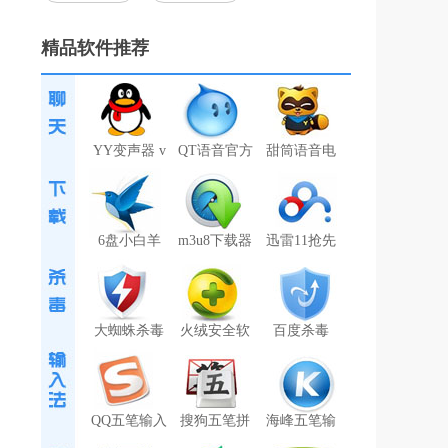
精品软件推荐
YY变声器 v
QT语音官方
甜筒语音电
6盘小白羊
m3u8下载器
迅雷11抢先
大蜘蛛杀毒
火绒安全软
百度杀毒
QQ五笔输入
搜狗五笔拼
海峰五笔输