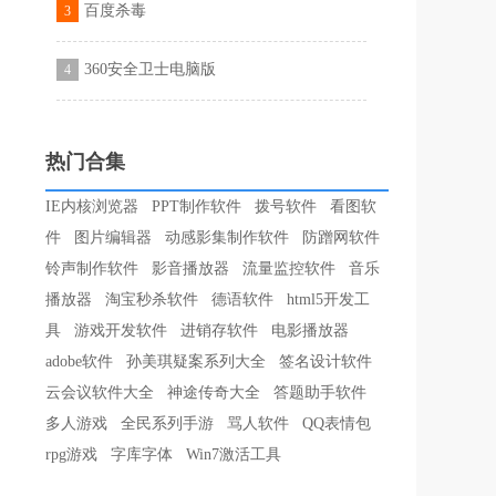
百度杀毒
3
360安全卫士电脑版
4
热门合集
IE内核浏览器
PPT制作软件
拨号软件
看图软
件
图片编辑器
动感影集制作软件
防蹭网软件
铃声制作软件
影音播放器
流量监控软件
音乐
播放器
淘宝秒杀软件
德语软件
html5开发工
具
游戏开发软件
进销存软件
电影播放器
adobe软件
孙美琪疑案系列大全
签名设计软件
云会议软件大全
神途传奇大全
答题助手软件
多人游戏
全民系列手游
骂人软件
QQ表情包
rpg游戏
字库字体
Win7激活工具