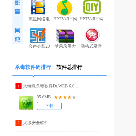
流星网络电
HPTV和平网
HPTV和平网
会声会影20
苹果录屏大
嗨格式录音
杀毒软件周排行
/
软件总排行
大蜘蛛杀毒软件Dr.WEB 6.0 中文破解版
1
95.6MB
下载
火绒安全软件
2