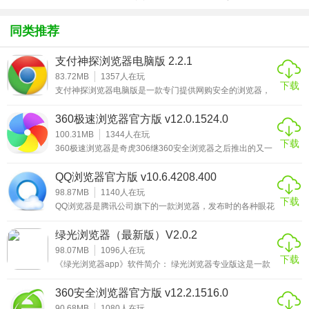
载
方版v1.0.1
化包绅士奶
绅士mod
杀版）
同类推荐
支付神探浏览器电脑版 2.2.1
83.72MB
1357
人在玩
下载
支付神探浏览器电脑版是一款专门提供网购安全的浏览器，
软件集防作弊、防检测、防钓鱼等多种功能为一体，就像淘
宝提供的支付宝安全插件一样，主要是为用户提供一个可以
360极速浏览器官方版 v12.0.1524.0
安全进行付款的支付环境。支付神探浏览器电脑版与各大银
行数据对接，在网购安全上面的性能要远远高于平常使用的
100.31MB
1344
人在玩
下载
普通浏览器，只不过在使用的时候需要从官方购买账号才可
360极速浏览器是奇虎306继360安全浏览器之后推出的又一
以正常使用。与普通的浏览器相比，支付神探浏览器电脑版
款极速网页浏览器，它跟360安全浏览器一样也是基于
只提供规定网购网
Chromium为基础开发的，具有闪电般的浏览速度、完备的
QQ浏览器官方版 v10.6.4208.400
安全特性及海量丰富的实用工具扩展。它也继承了
2..等待安装完成即可
Chromium开源项目超级精简的页面和创新布局，并创新性
98.87MB
1140
人在玩
下载
地融入国内用户喜爱的新浪微博、微信、天气预报及股票行
QQ浏览器是腾讯公司旗下的一款浏览器，发布时的各种眼花
情等热门功能，360极速浏览器充分发挥了一切以用户为中
缭乱的新功能和新架构，无疑让人眼前一亮，总想着去用它
心的
看它是否真如发布时候说的那么好，小编在看完这些介绍之
绿光浏览器（最新版）V2.0.2
后也去适用了下，效果虽没有想象的那么好，但是还是在可
接受的范围之内。QQ浏览器较之360浏览器和搜狗浏览器这
98.07MB
1096
人在玩
下载
些浏览器巨头来讲还是缺乏竞争力，毕竟浏览器并不是腾讯
《绿光浏览器app》软件简介： 绿光浏览器专业版这是一款
公司的主营产品,所以投入的精力我想不会太大，但是如果跟
手机浏览器，能够观看许多平时观看不到的新闻咨询，还有
自身的前
国内外的很多你喜欢观看的新闻资源，都是可以看到的，而
360安全浏览器官方版 v12.2.1516.0
无痕迹的浏览模
90.68MB
1080
人在玩