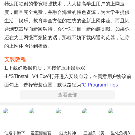
器运用独创的带宽增强技术，大大提高学生用户的上网速
度，而且完全免费，并融合海量的特色资源，为大学生提供
生活、娱乐、教育等全方位的在线的全新上网体验。而且闪
通浏览器界面新颖独特，会让你耳目一新的感觉哦。如果你
还在为上网慢而烦恼的话，那就不妨下载闪通浏览器，让你
的上网体验达到极致。
安装教程
1.下载好数据包后，直接解压用鼠标双
击“STInstall_V4.exe”打开进入安装向导，在同意用户协议前
面勾上，选择安装位置，默认路径为
“C:Program Files
(x86)ShineTo4”
，然后在创建桌面图标，添加启动栏勾上。
查看全部
最后点击“快速安装”即可
仙遇手游下
羞羞漫画官
烈火封神
三国杀（美
生化危机3