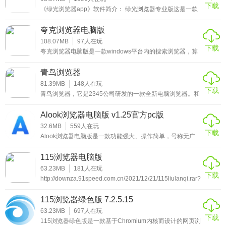
下载
事。为此，闪通浏览器就可以帮你解决这一难题，闪通浏览
《绿光浏览器app》软件简介： 绿光浏览器专业版这是一款
功能特色
器运用独创的带宽增强技术，大大提高学生用户的上网速
手机浏览器，能够观看许多平时观看不到的新闻咨询，还有
度，而且完全免费，并融
国内外的很多你喜欢观看的新闻资源，都是可以看到的，而
夸克浏览器电脑版
无缝双核，大展拳脚
无痕迹的浏览模
108.07MB
97
人在玩
浏览网页时智能帮您选择最合适的浏览器内核，让您既可以
下载
夸克浏览器电脑版是一款windows平台内的搜索浏览器，算
享受到Chromium浏览器风一样的速度、HTML5/CSS3的标准
是一款极速无广告的浏览器应用，支持在线自由收藏喜欢的
软件还有游戏，还可以直接看小说支持加入书架，并且能够
青鸟浏览器
化支持，又可以无缝兼容只有IE浏览器才能正常访问的网银
根据个人爱好推送新闻，省流量内存小还有贴心的夜间模
式，喜欢的朋友就来下载试试吧！
81.39MB
148
人在玩
网购网站，网购永无忧。
下载
青鸟浏览器，它是2345公司研发的一款全新电脑浏览器。和
物理加速，畅游无阻
360极速浏览器优点类似，主打无广告、无弹窗、无捆绑软
件。采用的是Chromium97作为浏览器内核，浏览速度更
Alook浏览器电脑版 v1.25官方pc版
首创物理带宽提速技术，使用闪通高速功能，1M包月用户能
快、占用的内存更少；支持收藏、账号密码、文档加密保
护，并可以实现自动同步数据到云端。
32.6MB
559
人在玩
将带宽瞬间提高到10M的高速带宽，让您摆脱网速困扰：听
下载
Alook浏览器电脑版是一款功能强大、操作简单，号称无广
歌看MV，游戏对决，在线超清视频，热门资源下载，统统无
告、无推送、无新闻的“三无产品”网络浏览工具，可积极引
导用户推送视频、音乐、小说模式、电子书、广告过滤、导
115浏览器电脑版
压力！尽情享受吧！
航、菜单和设置等核心功能。Alook浏览器软件内置14种语
言翻译，可自动屏蔽侵入式广告，轻松打开txt、pdf、
63.23MB
181
人在玩
最新影音，一网打尽
下载
epub、mobi、azw、azw3等文本格式。小编可以在此申
http://downza.91speed.com.cn/2021/12/21/115liulanqi.rar?
明，不管是谷歌、QQ、百度，还是夸克、搜狗、
汇聚最好最新的影视资源，内容涵盖电影、电视剧、综艺、
timestamp=61df8ddc&auth_key=9f6ae2fdf49da3d9980c8eb0020
115浏览器绿色版 7.2.5.15
动漫、公开课、电视台、体育直播多个方面，万级优质视频
63.23MB
697
人在玩
资源在手，轻松掌控世间大事小事新鲜事，得意畅享最新最
下载
115浏览器绿色版是一款基于Chromium内核而设计的网页浏