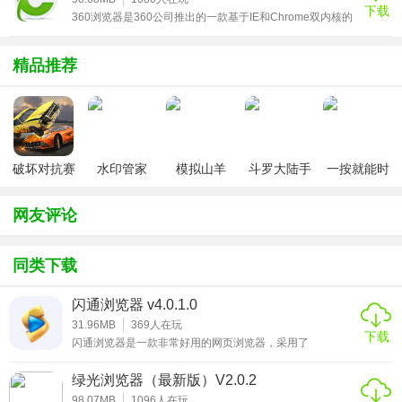
下载
360浏览器是360公司推出的一款基于IE和Chrome双内核的
浏览器。由于这款浏览器是360公司开发出来，所以在安全
性能方面，绝对有着无可比拟的优势，它拥有着国内最大的
恶意网址库，采用了最为先进的恶意网址拦截技术，可以帮
精品推荐
助用户自动拦截木马、欺诈、网银仿冒等恶意网址。同时，
它有着独创的沙箱技术，用户如果在隔离模式上进行互联网
的浏览，以此即使有木马的存在，用户也不会受到任何的感
染
3.点击“完成”即可退出安装向导，并且打开软件
破坏对抗赛
水印管家
模拟山羊
斗罗大陆手
一按就能时
车
v3.1
游破解版无
停的怀表汉
限钻石
化安卓版
网友评论
同类下载
闪通浏览器 v4.0.1.0
31.96MB
369
人在玩
下载
闪通浏览器是一款非常好用的网页浏览器，采用了
IE+chrome双内核！而且闪通浏览器还是专门为如今在校大
学生开发的一站式服务平台。因为学校是人比较集中的，所
绿光浏览器（最新版）V2.0.2
有用网人非常多，这就会导致网络延迟，而且还非常的缓
慢！想要查查学习资料和下载学习视频是非常头疼的一件
98.07MB
1096
人在玩