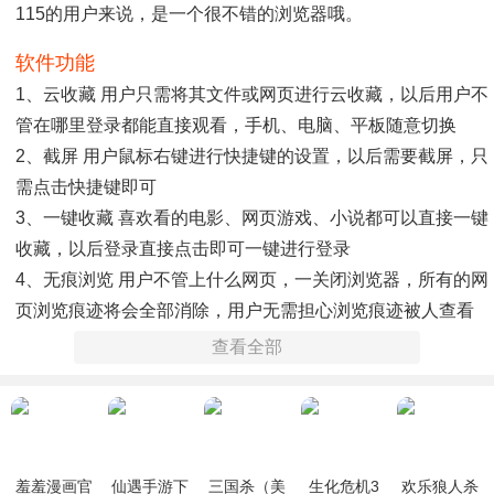
115的用户来说，是一个很不错的浏览器哦。
软件功能
1、云收藏 用户只需将其文件或网页进行云收藏，以后用户不
管在哪里登录都能直接观看，手机、电脑、平板随意切换
2、截屏 用户鼠标右键进行快捷键的设置，以后需要截屏，只
需点击快捷键即可
3、一键收藏 喜欢看的电影、网页游戏、小说都可以直接一键
收藏，以后登录直接点击即可一键进行登录
4、无痕浏览 用户不管上什么网页，一关闭浏览器，所有的网
页浏览痕迹将会全部消除，用户无需担心浏览痕迹被人查看
到哦
查看全部
软件特点
1、高速浏览器 基于全新Chromium高速内核引擎打开网页速
度加快200%
2、实用扩展 集成超级拖拽、广告过滤、鼠标手势、截图等插
羞羞漫画官
仙遇手游下
三国杀（美
生化危机3
欢乐狼人杀