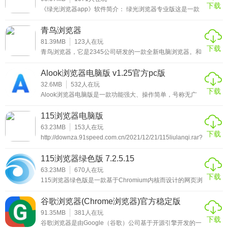
下载
《绿光浏览器app》软件简介： 绿光浏览器专业版这是一款
手机浏览器，能够观看许多平时观看不到的新闻咨询，还有
国内外的很多你喜欢观看的新闻资源，都是可以看到的，而
青鸟浏览器
无痕迹的浏览模
81.39MB
123
人在玩
下载
青鸟浏览器，它是2345公司研发的一款全新电脑浏览器。和
360极速浏览器优点类似，主打无广告、无弹窗、无捆绑软
件。采用的是Chromium97作为浏览器内核，浏览速度更
Alook浏览器电脑版 v1.25官方pc版
快、占用的内存更少；支持收藏、账号密码、文档加密保
护，并可以实现自动同步数据到云端。
32.6MB
532
人在玩
下载
Alook浏览器电脑版是一款功能强大、操作简单，号称无广
告、无推送、无新闻的“三无产品”网络浏览工具，可积极引
导用户推送视频、音乐、小说模式、电子书、广告过滤、导
115浏览器电脑版
航、菜单和设置等核心功能。Alook浏览器软件内置14种语
言翻译，可自动屏蔽侵入式广告，轻松打开txt、pdf、
63.23MB
153
人在玩
下载
epub、mobi、azw、azw3等文本格式。小编可以在此申
http://downza.91speed.com.cn/2021/12/21/115liulanqi.rar?
明，不管是谷歌、QQ、百度，还是夸克、搜狗、
timestamp=61df8ddc&auth_key=9f6ae2fdf49da3d9980c8eb0020
115浏览器绿色版 7.2.5.15
63.23MB
670
人在玩
下载
115浏览器绿色版是一款基于Chromium内核而设计的网页浏
览器。在功能上面，没有什么突出的特点，唯一的可以说优
点的是，新版的115浏览器绿色版采用全新的Chrome浏览器
谷歌浏览器(Chrome浏览器)官方稳定版
内核，全面支持HTML5技术，所以用户在浏览网页的时候，
v83.0.4103.10
打开的网页速度要快的多。还有一点就是这款浏览器可以无
91.35MB
381
人在玩
下载
缝连接115云端服务，实现115帐号自动登录，这对于使用
谷歌浏览器是由Google（谷歌）公司基于开源引擎开发的一