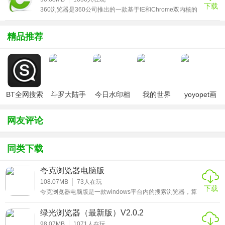
下载
360浏览器是360公司推出的一款基于IE和Chrome双内核的
浏览器。由于这款浏览器是360公司开发出来，所以在安全
性能方面，绝对有着无可比拟的优势，它拥有着国内最大的
恶意网址库，采用了最为先进的恶意网址拦截技术，可以帮
精品推荐
助用户自动拦截木马、欺诈、网银仿冒等恶意网址。同时，
它有着独创的沙箱技术，用户如果在隔离模式上进行互联网
的浏览，以此即使有木马的存在，用户也不会受到任何的感
染
BT全网搜索
斗罗大陆手
今日水印相
我的世界
yoyopet画
游破解版无
机（考勤打
（七日杀
质助手
限钻石
卡作弊版）
mod）
（120帧超
网友评论
高清）
同类下载
夸克浏览器电脑版
108.07MB
73
人在玩
下载
夸克浏览器电脑版是一款windows平台内的搜索浏览器，算
是一款极速无广告的浏览器应用，支持在线自由收藏喜欢的
软件还有游戏，还可以直接看小说支持加入书架，并且能够
绿光浏览器（最新版）V2.0.2
根据个人爱好推送新闻，省流量内存小还有贴心的夜间模
式，喜欢的朋友就来下载试试吧！
98.07MB
1071
人在玩