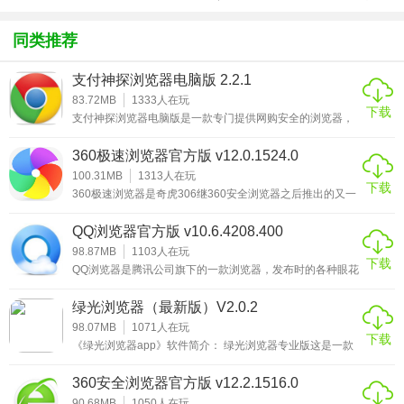
方版v1.0.1
载
化包绅士奶
绅士mod
游戏
件海量扩展随心取用
杀版）
同类推荐
3、云同步 无缝连接115帐号，随时畅享云服务支持快捷登
录、网络书签即时同步
支付神探浏览器电脑版 2.2.1
4、极速下载 集成极速下载引擎支持文件、文件夹批量高速稳
83.72MB
1333
人在玩
下载
定下载
支付神探浏览器电脑版是一款专门提供网购安全的浏览器，
软件集防作弊、防检测、防钓鱼等多种功能为一体，就像淘
5、云离线 支持BT/eMule/磁力链/网络文件快速离线下载海量
宝提供的支付宝安全插件一样，主要是为用户提供一个可以
360极速浏览器官方版 v12.0.1524.0
安全进行付款的支付环境。支付神探浏览器电脑版与各大银
文件，极速秒下
行数据对接，在网购安全上面的性能要远远高于平常使用的
100.31MB
1313
人在玩
下载
普通浏览器，只不过在使用的时候需要从官方购买账号才可
360极速浏览器是奇虎306继360安全浏览器之后推出的又一
以正常使用。与普通的浏览器相比，支付神探浏览器电脑版
更新日志
款极速网页浏览器，它跟360安全浏览器一样也是基于
只提供规定网购网
Chromium为基础开发的，具有闪电般的浏览速度、完备的
QQ浏览器官方版 v10.6.4208.400
115浏览器绿色版5.2.7更新日志(2016年3月22号)
安全特性及海量丰富的实用工具扩展。它也继承了
Chromium开源项目超级精简的页面和创新布局，并创新性
98.87MB
1103
人在玩
1、优化下载内核，批量下载更稳定；
下载
地融入国内用户喜爱的新浪微博、微信、天气预报及股票行
QQ浏览器是腾讯公司旗下的一款浏览器，发布时的各种眼花
情等热门功能，360极速浏览器充分发挥了一切以用户为中
2、优化批量上传文件夹的命名规则
缭乱的新功能和新架构，无疑让人眼前一亮，总想着去用它
心的
看它是否真如发布时候说的那么好，小编在看完这些介绍之
绿光浏览器（最新版）V2.0.2
3、优化云收藏性能，批量收藏效率更高
后也去适用了下，效果虽没有想象的那么好，但是还是在可
接受的范围之内。QQ浏览器较之360浏览器和搜狗浏览器这
98.07MB
1071
人在玩
4、进一步升级安全引擎，帐号更安全
下载
些浏览器巨头来讲还是缺乏竞争力，毕竟浏览器并不是腾讯
《绿光浏览器app》软件简介： 绿光浏览器专业版这是一款
公司的主营产品,所以投入的精力我想不会太大，但是如果跟
5、修复上一版本Bug若干
手机浏览器，能够观看许多平时观看不到的新闻咨询，还有
自身的前
国内外的很多你喜欢观看的新闻资源，都是可以看到的，而
360安全浏览器官方版 v12.2.1516.0
无痕迹的浏览模
90.68MB
1050
人在玩