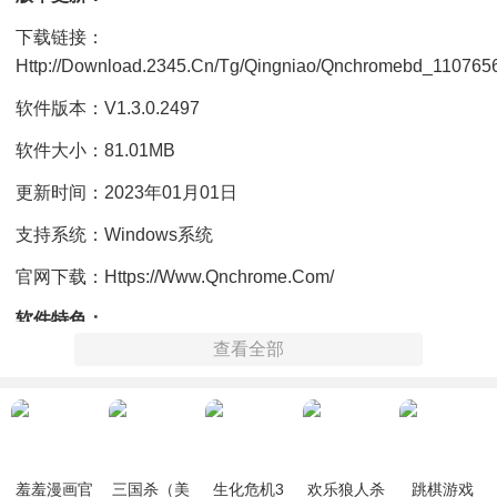
下载链接：
Http://download.2345.cn/tg/qingniao/qnchromebd_11076
软件版本：V1.3.0.2497
软件大小：81.01MB
更新时间：2023年01月01日
支持系统：Windows系统
官网下载：https://www.qnchrome.com/
软件特色：
查看全部
1. 纯净无广告弹窗：无广告弹窗，清爽浏览拒绝打扰。
2. 数据互通，无缝切换：青鸟浏览器支持加速浏览器，手机
号/QQ/微信登录，收藏夹和密码数据互通、无缝切换。
3. 极速上网：全新Chromium97内核，极致浏览速度，占用更
羞羞漫画官
三国杀（美
生化危机3
欢乐狼人杀
跳棋游戏