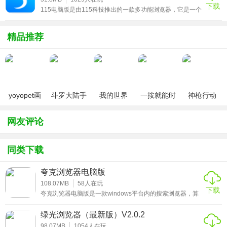
下载
115电脑版是由115科技推出的一款多功能浏览器，它是一个
集合115、115+、浏览器的PC客户端，与115服务完美整
合：支持115帐号快捷登录、收藏夹云同步、文件拖拽备
份、批量上传下载等功能；支持115组织事务通知，让你随
精品推荐
时掌握组织协作动态。不仅能随时随地访问自己的云文件、
备份本地资料，还能同步、备份和收藏网络资料。115浏览
器是一款体积极小、占用资源最少、启动速度最快的多标
yoyopet画
斗罗大陆手
我的世界
一按就能时
神枪行动
质助手
游破解版无
（0元送无
停的怀表汉
（无限钻
（120帧超
限钻石
限钻石）
化安卓版
石）
网友评论
高清）
同类下载
夸克浏览器电脑版
108.07MB
58
人在玩
下载
夸克浏览器电脑版是一款windows平台内的搜索浏览器，算
是一款极速无广告的浏览器应用，支持在线自由收藏喜欢的
软件还有游戏，还可以直接看小说支持加入书架，并且能够
绿光浏览器（最新版）V2.0.2
根据个人爱好推送新闻，省流量内存小还有贴心的夜间模
式，喜欢的朋友就来下载试试吧！
98.07MB
1054
人在玩