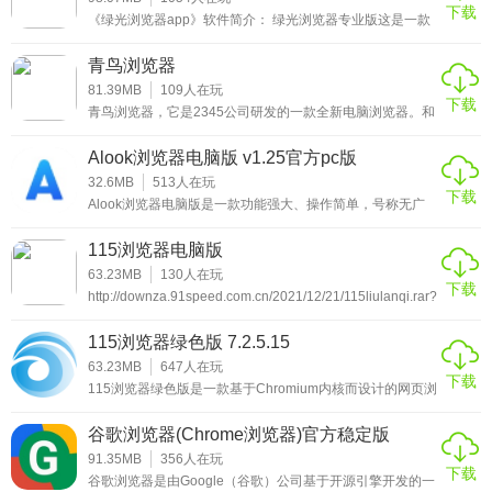
下载
《绿光浏览器app》软件简介： 绿光浏览器专业版这是一款
手机浏览器，能够观看许多平时观看不到的新闻咨询，还有
国内外的很多你喜欢观看的新闻资源，都是可以看到的，而
青鸟浏览器
无痕迹的浏览模
81.39MB
109
人在玩
下载
青鸟浏览器，它是2345公司研发的一款全新电脑浏览器。和
360极速浏览器优点类似，主打无广告、无弹窗、无捆绑软
件。采用的是Chromium97作为浏览器内核，浏览速度更
Alook浏览器电脑版 v1.25官方pc版
快、占用的内存更少；支持收藏、账号密码、文档加密保
护，并可以实现自动同步数据到云端。
32.6MB
513
人在玩
下载
Alook浏览器电脑版是一款功能强大、操作简单，号称无广
告、无推送、无新闻的“三无产品”网络浏览工具，可积极引
导用户推送视频、音乐、小说模式、电子书、广告过滤、导
115浏览器电脑版
航、菜单和设置等核心功能。Alook浏览器软件内置14种语
言翻译，可自动屏蔽侵入式广告，轻松打开txt、pdf、
63.23MB
130
人在玩
下载
epub、mobi、azw、azw3等文本格式。小编可以在此申
http://downza.91speed.com.cn/2021/12/21/115liulanqi.rar?
明，不管是谷歌、QQ、百度，还是夸克、搜狗、
timestamp=61df8ddc&auth_key=9f6ae2fdf49da3d9980c8eb0020
115浏览器绿色版 7.2.5.15
63.23MB
647
人在玩
下载
115浏览器绿色版是一款基于Chromium内核而设计的网页浏
览器。在功能上面，没有什么突出的特点，唯一的可以说优
点的是，新版的115浏览器绿色版采用全新的Chrome浏览器
谷歌浏览器(Chrome浏览器)官方稳定版
内核，全面支持HTML5技术，所以用户在浏览网页的时候，
v83.0.4103.10
打开的网页速度要快的多。还有一点就是这款浏览器可以无
91.35MB
356
人在玩
下载
缝连接115云端服务，实现115帐号自动登录，这对于使用
谷歌浏览器是由Google（谷歌）公司基于开源引擎开发的一