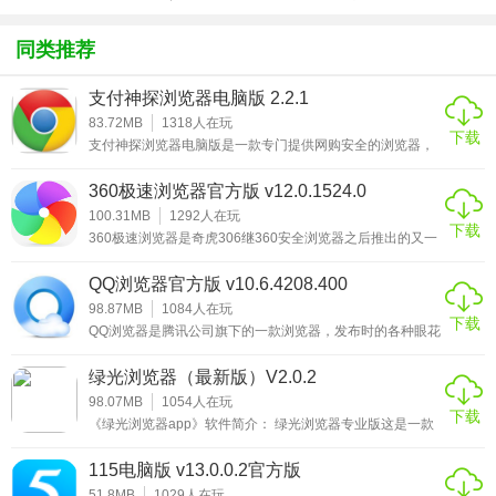
少内存。
方版v1.0.1
化包绅士奶
绅士mod
游戏
杀版）
4. 云端数据备份：收藏/账号密码/文档加密保护，自动同步云
同类推荐
端。
支付神探浏览器电脑版 2.2.1
安装教程：
83.72MB
1318
人在玩
下载
支付神探浏览器电脑版是一款专门提供网购安全的浏览器，
1、首先，我们点击上面的青鸟浏览器的电脑版下载链接，然
软件集防作弊、防检测、防钓鱼等多种功能为一体，就像淘
宝提供的支付宝安全插件一样，主要是为用户提供一个可以
后会弹出一个下载框，如下图。
360极速浏览器官方版 v12.0.1524.0
安全进行付款的支付环境。支付神探浏览器电脑版与各大银
行数据对接，在网购安全上面的性能要远远高于平常使用的
100.31MB
1292
人在玩
下载
2、下载完成后，我们双击打开青鸟浏览器的安装包即可看见
普通浏览器，只不过在使用的时候需要从官方购买账号才可
360极速浏览器是奇虎306继360安全浏览器之后推出的又一
以正常使用。与普通的浏览器相比，支付神探浏览器电脑版
款极速网页浏览器，它跟360安全浏览器一样也是基于
如下的安装界面，在此界面中是否需要“自定义安装”的位置这
只提供规定网购网
Chromium为基础开发的，具有闪电般的浏览速度、完备的
QQ浏览器官方版 v10.6.4208.400
个就看大家的需求了，然后点击【立即安装】按钮即可。
安全特性及海量丰富的实用工具扩展。它也继承了
Chromium开源项目超级精简的页面和创新布局，并创新性
98.87MB
1084
人在玩
下载
地融入国内用户喜爱的新浪微博、微信、天气预报及股票行
3、显示浏览器正在安装中…
QQ浏览器是腾讯公司旗下的一款浏览器，发布时的各种眼花
情等热门功能，360极速浏览器充分发挥了一切以用户为中
缭乱的新功能和新架构，无疑让人眼前一亮，总想着去用它
心的
看它是否真如发布时候说的那么好，小编在看完这些介绍之
4、安装完成了，会自动弹出浏览器的主页地址，这就表示已
绿光浏览器（最新版）V2.0.2
后也去适用了下，效果虽没有想象的那么好，但是还是在可
经安装成功了。
接受的范围之内。QQ浏览器较之360浏览器和搜狗浏览器这
98.07MB
1054
人在玩
下载
些浏览器巨头来讲还是缺乏竞争力，毕竟浏览器并不是腾讯
《绿光浏览器app》软件简介： 绿光浏览器专业版这是一款
公司的主营产品,所以投入的精力我想不会太大，但是如果跟
手机浏览器，能够观看许多平时观看不到的新闻咨询，还有
自身的前
国内外的很多你喜欢观看的新闻资源，都是可以看到的，而
115电脑版 v13.0.0.2官方版
无痕迹的浏览模
51.8MB
1029
人在玩