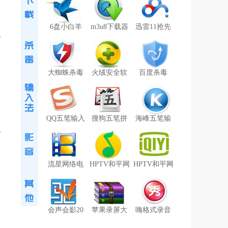
6盘小白羊
m3u8下载器
迅雷11抢先
大蜘蛛杀毒
火绒安全软
百度杀毒
QQ五笔输入
搜狗五笔拼
海峰五笔输
流星网络电
HPTV和平网
HPTV和平网
会声会影20
苹果录屏大
嗨格式录音