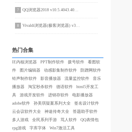
QQ浏览器2018 v10.5.4043.400官方最新版
7
Vivaldi浏览器(极客浏览器) v3.4.2049.2绿色版
8
热门合集
IE内核浏览器
PPT制作软件
拨号软件
看图软
件
图片编辑器
动感影集制作软件
防蹭网软件
铃声制作软件
影音播放器
流量监控软件
音乐
播放器
淘宝秒杀软件
德语软件
html5开发工
具
游戏开发软件
进销存软件
电影播放器
adobe软件
孙美琪疑案系列大全
签名设计软件
云会议软件大全
神途传奇大全
答题助手软件
多人游戏
全民系列手游
骂人软件
QQ表情包
rpg游戏
字库字体
Win7激活工具