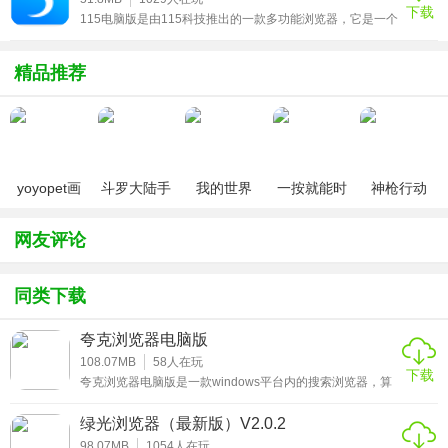
下载
115电脑版是由115科技推出的一款多功能浏览器，它是一个
集合115、115+、浏览器的PC客户端，与115服务完美整
合：支持115帐号快捷登录、收藏夹云同步、文件拖拽备
份、批量上传下载等功能；支持115组织事务通知，让你随
精品推荐
时掌握组织协作动态。不仅能随时随地访问自己的云文件、
备份本地资料，还能同步、备份和收藏网络资料。115浏览
器是一款体积极小、占用资源最少、启动速度最快的多标
yoyopet画
斗罗大陆手
我的世界
一按就能时
神枪行动
质助手
游破解版无
（0元送无
停的怀表汉
（无限钻
（120帧超
限钻石
限钻石）
化安卓版
石）
网友评论
高清）
同类下载
夸克浏览器电脑版
108.07MB
58
人在玩
下载
夸克浏览器电脑版是一款windows平台内的搜索浏览器，算
是一款极速无广告的浏览器应用，支持在线自由收藏喜欢的
软件还有游戏，还可以直接看小说支持加入书架，并且能够
绿光浏览器（最新版）V2.0.2
根据个人爱好推送新闻，省流量内存小还有贴心的夜间模
式，喜欢的朋友就来下载试试吧！
98.07MB
1054
人在玩