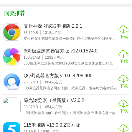
方版v1.0.1
化包绅士奶
绅士mod
游戏
时间接收新消息。
杀版）
同类推荐
小编点评
支付神探浏览器电脑版 2.2.1
在华为浏览器中，软件还具有体系联通服务，也就是能够以
83.72MB
1318
人在玩
下载
华为帐号为纽带，实现华为旗下的各个终端的互联互通，为
支付神探浏览器电脑版是一款专门提供网购安全的浏览器，
软件集防作弊、防检测、防钓鱼等多种功能为一体，就像淘
用户带来一个便捷的应用生态体系。
宝提供的支付宝安全插件一样，主要是为用户提供一个可以
360极速浏览器官方版 v12.0.1524.0
安全进行付款的支付环境。支付神探浏览器电脑版与各大银
行数据对接，在网购安全上面的性能要远远高于平常使用的
100.31MB
1292
人在玩
下载
普通浏览器，只不过在使用的时候需要从官方购买账号才可
360极速浏览器是奇虎306继360安全浏览器之后推出的又一
以正常使用。与普通的浏览器相比，支付神探浏览器电脑版
款极速网页浏览器，它跟360安全浏览器一样也是基于
只提供规定网购网
Chromium为基础开发的，具有闪电般的浏览速度、完备的
QQ浏览器官方版 v10.6.4208.400
安全特性及海量丰富的实用工具扩展。它也继承了
Chromium开源项目超级精简的页面和创新布局，并创新性
98.87MB
1084
人在玩
下载
地融入国内用户喜爱的新浪微博、微信、天气预报及股票行
QQ浏览器是腾讯公司旗下的一款浏览器，发布时的各种眼花
情等热门功能，360极速浏览器充分发挥了一切以用户为中
缭乱的新功能和新架构，无疑让人眼前一亮，总想着去用它
心的
看它是否真如发布时候说的那么好，小编在看完这些介绍之
绿光浏览器（最新版）V2.0.2
后也去适用了下，效果虽没有想象的那么好，但是还是在可
接受的范围之内。QQ浏览器较之360浏览器和搜狗浏览器这
98.07MB
1054
人在玩
下载
些浏览器巨头来讲还是缺乏竞争力，毕竟浏览器并不是腾讯
《绿光浏览器app》软件简介： 绿光浏览器专业版这是一款
公司的主营产品,所以投入的精力我想不会太大，但是如果跟
手机浏览器，能够观看许多平时观看不到的新闻咨询，还有
自身的前
国内外的很多你喜欢观看的新闻资源，都是可以看到的，而
115电脑版 v13.0.0.2官方版
无痕迹的浏览模
51.8MB
1029
人在玩