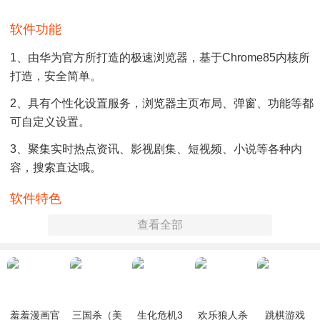
软件功能
1、由华为官方所打造的极速浏览器，基于Chrome85内核所
打造，安全简单。
2、具有个性化设置服务，浏览器主页布局、弹窗、功能等都
可自定义设置。
3、聚集实时热点资讯、影视剧集、短视频、小说等各种内
容，搜索直达哦。
软件特色
查看全部
1、提供多个实用的拓展插件，包括自选壁纸、视频剪辑、二
维码识别等插件。
2、简约纯净，无痕、无广告网页浏览，为用户带来极致纯净
的上网浏览体验。
羞羞漫画官
三国杀（美
生化危机3
欢乐狼人杀
跳棋游戏
3、支持订阅服务，各种精品专栏、时间追踪随你订阅，第一