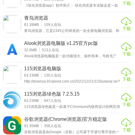
下载
《绿光浏览器app》软件简介： 绿光浏览器专业版这是一款
手机浏览器，能够观看许多平时观看不到的新闻咨询，还有
国内外的很多你喜欢观看的新闻资源，都是可以看到的，而
青鸟浏览器
无痕迹的浏览模
81.39MB
109
人在玩
下载
青鸟浏览器，它是2345公司研发的一款全新电脑浏览器。和
360极速浏览器优点类似，主打无广告、无弹窗、无捆绑软
件。采用的是Chromium97作为浏览器内核，浏览速度更
Alook浏览器电脑版 v1.25官方pc版
快、占用的内存更少；支持收藏、账号密码、文档加密保
护，并可以实现自动同步数据到云端。
32.6MB
513
人在玩
下载
Alook浏览器电脑版是一款功能强大、操作简单，号称无广
告、无推送、无新闻的“三无产品”网络浏览工具，可积极引
导用户推送视频、音乐、小说模式、电子书、广告过滤、导
115浏览器电脑版
航、菜单和设置等核心功能。Alook浏览器软件内置14种语
言翻译，可自动屏蔽侵入式广告，轻松打开txt、pdf、
63.23MB
130
人在玩
下载
epub、mobi、azw、azw3等文本格式。小编可以在此申
http://downza.91speed.com.cn/2021/12/21/115liulanqi.rar?
明，不管是谷歌、QQ、百度，还是夸克、搜狗、
timestamp=61df8ddc&auth_key=9f6ae2fdf49da3d9980c8eb0020
115浏览器绿色版 7.2.5.15
63.23MB
647
人在玩
下载
115浏览器绿色版是一款基于Chromium内核而设计的网页浏
览器。在功能上面，没有什么突出的特点，唯一的可以说优
点的是，新版的115浏览器绿色版采用全新的Chrome浏览器
谷歌浏览器(Chrome浏览器)官方稳定版
内核，全面支持HTML5技术，所以用户在浏览网页的时候，
v83.0.4103.10
打开的网页速度要快的多。还有一点就是这款浏览器可以无
91.35MB
356
人在玩
下载
缝连接115云端服务，实现115帐号自动登录，这对于使用
谷歌浏览器是由Google（谷歌）公司基于开源引擎开发的一