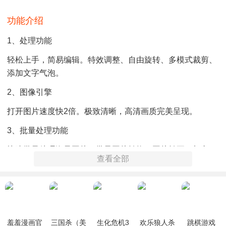
功能介绍
1、处理功能
轻松上手，简易编辑。特效调整、自由旋转、多模式裁剪、
添加文字气泡。
2、图像引擎
打开图片速度快2倍。极致清晰，高清画质完美呈现。
3、批量处理功能
快速批量处理海量图片。批量图片转换、图片转正、加文
查看全部
字、水印。
4、69种格式
更多格式支持，比传统图片查看器支持更多的图片格式，除
了BMP/PNG/JPG等常见图像格式，更兼容PSD/RAW等专业
羞羞漫画官
三国杀（美
生化危机3
欢乐狼人杀
跳棋游戏