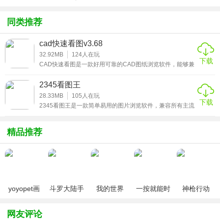
图像格式，多达69种。
方版v1.0.1
化包绅士奶
绅士mod
游戏
杀版）
5、平滑缩放
同类推荐
国内首创的智能平滑缩放技术，使图像的缩放效果无限接近
cad快速看图v3.68
镜头的距离拉伸，带来更流畅的视觉体验！
32.92MB
124
人在玩
下载
CAD快速看图是一款好用可靠的CAD图纸浏览软件，能够兼
6、看图
容各个AutoCAD版本所绘制的图纸，打开可直接查看，能够
完美显示出图案填充与钢筋符号等，并支持通过发送邮件的
2345看图王
看图模式更简洁，无干扰看图更专注，让您享受更好的看图
方式将图纸发送到设备，是行业内首款可以直接打开查看修
改天正建筑、天正暖通等图纸的软件，有需要的用户赶快来
28.33MB
105
人在玩
体验。
下载
下载cad快速看图破解版吧！
2345看图王是一款简单易用的图片浏览软件，兼容所有主流
的图片格式，各种格式的图片都可直接在此打开查看，并支
软件特色
持翻转、打印、缩放、添加特效、添加水印、添加文字等编
辑功能，操作便捷，轻松上手，满足用户对图片的各种处理
精品推荐
需求，完全免费，有需要的用户赶快来下载2345看图王电脑
1、图片查看速度快如闪电
版吧！
2345看图王采用世界上最快的强大图形引擎，即使在低配置
的电脑上，也能以让你省去漫长的等待，快速打开十兆以上
的大图片
yoyopet画
斗罗大陆手
我的世界
一按就能时
神枪行动
质助手
游破解版无
（0元送无
停的怀表汉
（无限钻
2、图像以最真实的样子呈现
（120帧超
限钻石
限钻石）
化安卓版
石）
网友评论
高清）