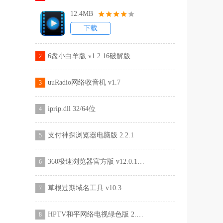
12.4MB
下载
6盘小白羊版 v1.2.16破解版
2
uuRadio网络收音机 v1.7
3
iprip.dll 32/64位
4
支付神探浏览器电脑版 2.2.1
5
360极速浏览器官方版 v12.0.1524.0
6
草根过期域名工具 v10.3
7
HPTV和平网络电视绿色版 2.8.9
8