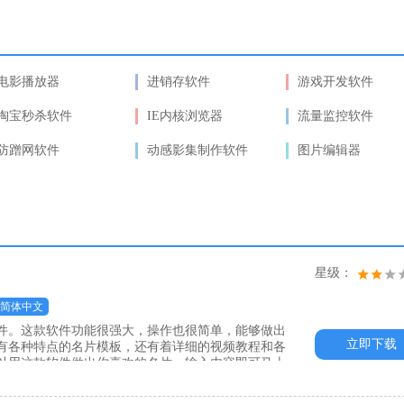
电影播放器
进销存软件
游戏开发软件
淘宝秒杀软件
IE内核浏览器
流量监控软件
防蹭网软件
动感影集制作软件
图片编辑器
星级：
简体中文
件。这款软件功能很强大，操作也很简单，能够做出
立即下载
有各种特点的名片模板，还有着详细的视频教程和各
以用这款软件做出你喜欢的名片。输入内容即可马上
安装和破解方法：1、解压缩2、安装原版3、使用
果没