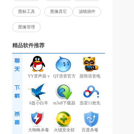
图标工具
图像其它
滤镜插件
图像管理
精品软件推荐
YY变声器 v
QT语音官方
甜筒语音电
6盘小白羊
m3u8下载器
迅雷11抢先
大蜘蛛杀毒
火绒安全软
百度杀毒