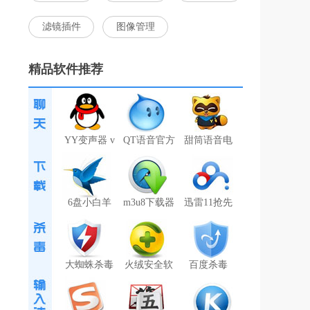
滤镜插件
图像管理
精品软件推荐
YY变声器 v
QT语音官方
甜筒语音电
6盘小白羊
m3u8下载器
迅雷11抢先
大蜘蛛杀毒
火绒安全软
百度杀毒