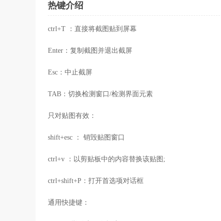
热键介绍
ctrl+T ：直接将截图贴到屏幕
Enter：复制截图并退出截屏
Esc：中止截屏
TAB：切换检测窗口/检测界面元素
只对贴图有效：
shift+esc ： 销毁贴图窗口
ctrl+v ：以剪贴板中的内容替换该贴图;
ctrl+shift+P：打开首选项对话框
通用快捷键：