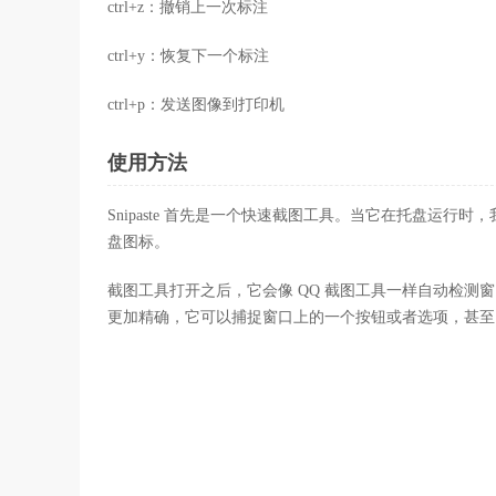
ctrl+z：撤销上一次标注
ctrl+y：恢复下一个标注
ctrl+p：发送图像到打印机
使用方法
Snipaste 首先是一个快速截图工具。当它在托盘运行
盘图标。
截图工具打开之后，它会像 QQ 截图工具一样自动检测窗口
更加精确，它可以捕捉窗口上的一个按钮或者选项，甚至