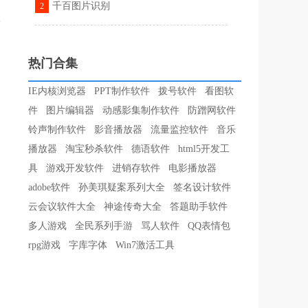
千百图片识别
2
热门合集
IE内核浏览器
PPT制作软件
拨号软件
看图软
件
图片编辑器
动感影集制作软件
防蹭网软件
铃声制作软件
影音播放器
流量监控软件
音乐
播放器
淘宝秒杀软件
德语软件
html5开发工
具
游戏开发软件
进销存软件
电影播放器
adobe软件
孙美琪疑案系列大全
签名设计软件
云会议软件大全
神途传奇大全
答题助手软件
多人游戏
全民系列手游
骂人软件
QQ表情包
rpg游戏
字库字体
Win7激活工具