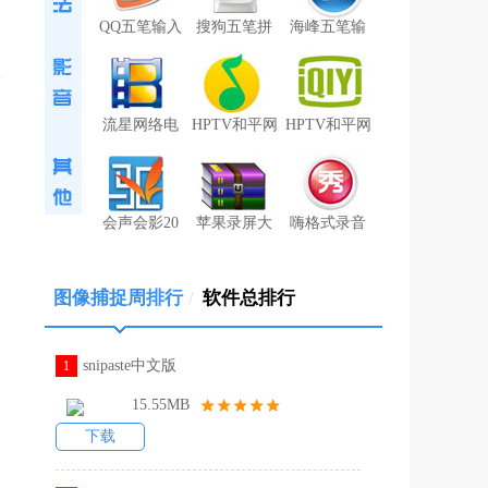
QQ五笔输入
搜狗五笔拼
海峰五笔输
流星网络电
HPTV和平网
HPTV和平网
会声会影20
苹果录屏大
嗨格式录音
图像捕捉周排行
/
软件总排行
snipaste中文版
1
15.55MB
下载