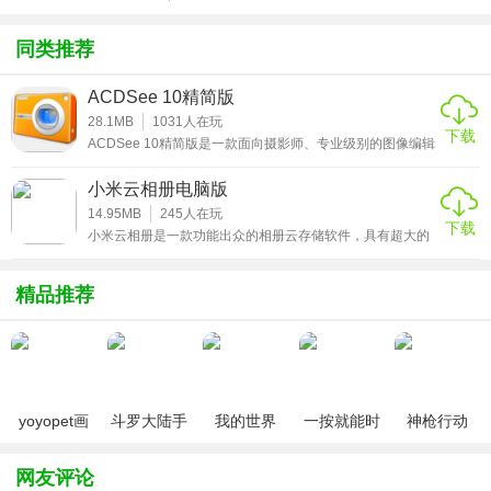
方版v1.0.1
化包绅士奶
绅士mod
游戏
保护重要文件。
杀版）
同类推荐
使用方法
ACDSee 10精简版
小米云相册怎么恢复到本地？
28.1MB
1031
人在玩
下载
ACDSee 10精简版是一款面向摄影师、专业级别的图像编辑
1、使用自己的小米云帐号登陆服务器；
软件，同时基于官方英文版制作，集成汉化补丁，使用原版
安装方式，安装包大小约为原版的一半，此版本已经去除了
小米云相册电脑版
一些多余的功能，只保留一些实用的功能，包括编辑、单反
2、选到相册，选择自己想要下载的图片，选择好了就按下
RAW插件、镜头矫正、查找重复、隐私文件夹等，保留图像
14.95MB
245
人在玩
载，如果你下载得多的话，可能会比较慢一点，因为这个图
下载
格式支持、保留ZIP支持、RAR支持、重复文件查找器，能
小米云相册是一款功能出众的相册云存储软件，具有超大的
完全驾驭图片的获取、管理、浏览、优化等一系列专业化的
云存储空间，能够帮助用户将手机相册中的所有图片同步到
片是打包下载的；
功
软件中，轻松上传备份，再也不用担心手机照片不小心丢失
了，并且当你手机空间不够用的时候，也可以将照片传输到
精品推荐
3、下载下来的压缩包解压到你需要存放的盘符就可以放到你
软件中进行管理，功能强大，有需要的用户赶快来下载小米
云相册电脑版吧！
的电脑里面了；
4、如果需要导入到你的手机里面，只要把你解压出来的图片
放到DCIM100ANDRO 这个文件夹里面，就可以在手机里面
yoyopet画
斗罗大陆手
我的世界
一按就能时
神枪行动
看到了。
质助手
游破解版无
（0元送无
停的怀表汉
（无限钻
（120帧超
限钻石
限钻石）
化安卓版
石）
小编点评
网友评论
高清）