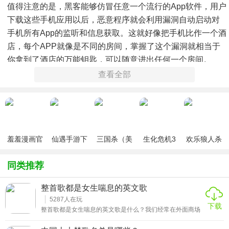
值得注意的是，黑客能够仿冒任意一个流行的App软件，用户
下载这些手机应用以后，恶意程序就会利用漏洞自动启动对
手机所有App的监听和信息获取。这就好像把手机比作一个酒
店，每个APP就像是不同的房间，掌握了这个漏洞就相当于
你拿到了酒店的万能钥匙，可以随意进出任何一个房间。
查看全部
安全团队还称，问题的源头来自于安卓沙箱防御机制出现了
的微小缺陷，这个缺陷和不同型号安卓手机中原本存在的漏
洞相结合，最终形成了拥有巨大威力的“魔形女”漏洞链。
羞羞漫画官
仙遇手游下
三国杀（美
生化危机3
欢乐狼人杀
方版v1.0.1
载
化包绅士奶
绅士mod
游戏
杀版）
同类推荐
整首歌都是女生喘息的英文歌
5287
人在玩
下载
整首歌都是女生喘息的英文歌是什么？我们经常在外面商场
或者是在一些其他人的电子设备外放时听到子喜欢的歌曲，
但是却不知道你这些歌曲的名称是什么，如果你也遇到这样