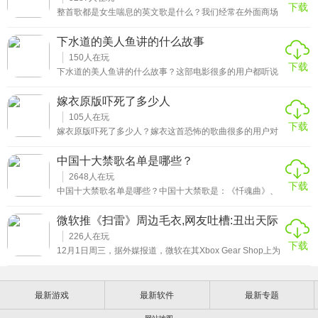
下载
整首歌都是女生喘息的英文歌是什么？我们经常在外面商场
或者是在一些其他人的电子设备外放时听到子喜欢的歌曲，
但是却不知道你这些歌曲的名称是什么，如果你也遇到这样
下水道的美人鱼讲的什么故事
的情况可以进行听歌识别。当然有的情况也是无法识别出来
的，比如今天这个问题：整首歌都是女生喘息的英文歌是什
150
人在玩
下载
么，接下来我们一起来看看答案。
下水道的美人鱼讲的什么故事？这部电影很多的用户都听说
过，但是因为它已经下架了无法观看。很多好奇心比较重的
用户想了解这个电影描述的内容是什么。今天小编和大家一
嫁衣原版吓死了多少人
起来分享看看这部将我们心目中美丽的美人鱼表现得丑陋的
影片的故事背景是什么。
105
人在玩
下载
嫁衣原版吓死了多少人？嫁衣这首恐怖的歌曲很多的用户对
它充满了好奇，原因是因为听说了一些关于它的传言，那么
事实究竟是怎么样的，今天小编就和大家一起来分享一下，
中国十大禁歌名单是哪些？
为大家揭开这个神秘歌曲背后的故事还有关于它的神秘面
纱。
2648
人在玩
下载
中国十大禁歌名单是哪些？中国十大禁歌是：《忏魂曲》、
《嫁衣》、《sogood》 、《Dirrty》、《黑色星期天》、
《跳房子》、《天使的房间》、《自杀没有痛》、《妹妹背
微软推《扫雷》周边毛衣,网友吐槽:丑出天际
着洋娃娃》、《第十三双眼睛》。现在歌曲的创作都是比较
自由的，因为自媒体的发展，只要你有自己创作歌曲的能力
226
人在玩
下载
都可以将自己的歌发布在网络上，并且收获到很多的粉丝。
12月1日周三，据外媒报道，微软在其Xbox Gear Shop上为
有的创作者歌曲虽然不错，但是内容可能有写违规，设置是
圣诞节推出了《扫雷》周边毛衣，售价74.99美元，现在用
旋律比较诡异的，火了之后容易遭受封禁。那么这样类型的
户可以从Xbox Gear商店购买。有网友在看过以后，吐槽“丑
歌曲有哪些，今天给大家来分享前十名的禁歌名单，看看都
出天际”。这是微软第二年推出以Windows为主题的丑毛衣。
是哪些歌曲。
最新游戏
最新软件
最新专题