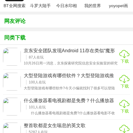
BT全网搜索
斗罗大陆手
今日水印相
我的世界
yoyopet画
游破解版无
机（考勤打
（七日杀
质助手
限钻石
卡作弊版）
mod）
（120帧超
网友评论
高清）
同类下载
京东安全团队发现Android 11存在类似“魔形
女”的高危漏洞
87
人在玩
下载
10月26日周一消息，京东探索研究院信息安全实验室的研究
团队发现一项高危 Android 11 系统漏洞链，还根据这个
BUG的特性，将其比作漫威电影中可以化身为任何人形象
大型登陆游戏有哪些软件？大型登陆游戏推
的“魔形女”。目前，京东安全团队已经向谷歌等企业提供漏
荐
洞信息，并协助修复。谷歌、三星等公司均已发布漏洞补
100
人在玩
下载
丁。
大型登陆游戏有哪些软件?今天小编就找到了很多可以登陆
的游戏，给大家推荐几款大型登陆游戏，喜欢玩的可以下载
试试! 《模拟二战》二战时期有很多的登陆战役，玩家在本作
什么播放器看电视剧都是免费？什么播放器
中就会参
看电影不收费无需会员
101
人在玩
下载
什么播放器看电视剧都是免费?什么播放器看电影不收
费无需会员?以下是小编整理的几款免费的影视播放器，有
需要的伙伴可以去下载试试! 云看影视 云看影视是一
整首歌都是女生喘息的英文歌
款能够
5287
人在玩