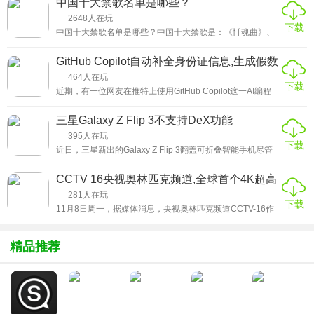
中国十大禁歌名单是哪些？
的情况可以进行听歌识别。当然有的情况也是无法识别出来
的，比如今天这个问题：整首歌都是女生喘息的英文歌是什
2648
人在玩
下载
么，接下来我们一起来看看答案。
中国十大禁歌名单是哪些？中国十大禁歌是：《忏魂曲》、
《嫁衣》、《sogood》 、《Dirrty》、《黑色星期天》、
《跳房子》、《天使的房间》、《自杀没有痛》、《妹妹背
GitHub Copilot自动补全身份证信息,生成假数
着洋娃娃》、《第十三双眼睛》。现在歌曲的创作都是比较
据“曝光”隐私
自由的，因为自媒体的发展，只要你有自己创作歌曲的能力
464
人在玩
下载
都可以将自己的歌发布在网络上，并且收获到很多的粉丝。
近期，有一位网友在推特上使用GitHub Copilot这一AI编程
有的创作者歌曲虽然不错，但是内容可能有写违规，设置是
工具时，发现它尽然能自动补全身份证的信息。据悉，当他
旋律比较诡异的，火了之后容易遭受封禁。那么这样类型的
输入B站CEO的信息后，下方随即自动补出了关于这个CEO
三星Galaxy Z Flip 3不支持DeX功能
歌曲有哪些，今天给大家来分享前十名的禁歌名单，看看都
的身份证相关信息，这波操作一时让很多用户陷入恐慌，不
是哪些歌曲。
过好在这个AI编程工具自动生成的信息是有误，让大家松了
395
人在玩
下载
口气。
近日，三星新出的Galaxy Z Flip 3翻盖可折叠智能手机尽管
搭载了骁龙888这样强大处理器，但因为缺少一项非常受欢
迎的生产力功能“Dex”的支持，让很多Galaxy Z Flip系列用户
CCTV 16央视奥林匹克频道,全球首个4K超高
抱怨。
清专业体育频道
281
人在玩
下载
11月8日周一，据媒体消息，央视奥林匹克频道CCTV-16作
为全球第一个以4K超高清和高清标准二十四小时上行同步播
出的专业体育频道，它同其数字平台自开播上线以来，单日
观众规模迅速提升，从首日开播的262万人迅速增长到5643
精品推荐
万人(截止统计时间11月7日)。