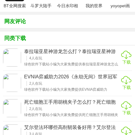
BT全网搜索
斗罗大陆手
今日水印相
我的世界
yoyopet画
游破解版无
机（考勤打
（七日杀
质助手
限钻石
卡作弊版）
mod）
（120帧超
网友评论
高清）
同类下载
泰拉瑞亚星神游龙怎么打？泰拉瑞亚星神游
龙怎么召唤
4
人在玩
下载
绿色软件下载站小编为大家免费提供泰拉瑞亚星神游龙怎么
打详细攻略。灾厄模组中星神游龙是在击败拜月教邪教徒后
可挑战的BOSS，该BOSS拥有高额防御力和伤害减免，需要
EVNIA弈威助力2026《永劫无间》世界冠军
准备能提供护甲穿透的饰品。它的攻击会附加幻星感染减
赛圆满收官-EVNIA弈威助力2026的最新相关
益，准备能抵抗或清除异常状态的物品很有帮助。在武器选
2
人在玩
下载
择上推荐使用具有出色穿透效果或高单次伤害的装备，例如
信息
绿色软件下载站小编为大家免费提供EVNIA弈威助力
射手职业的神之风箱、法师的拉扎尔射线，以及战士的大守
2026《永劫无间》世界冠军赛圆满收官详细攻略。刀光剑影
卫者或板块斩切者。召唤星神游龙需要前往星辉瘟疫生物群
落定，巅峰荣耀铸就。当聚窟洲的最后一缕刀光收鞘，
死亡细胞王手用胡桃夹子怎么打？死亡细胞
落，在夜晚击败该区域的精英怪擎星者获得泰坦之心。
2025《永劫无间》世界冠军赛在深圳的璀璨夜色中圆满收
胡桃夹子属性
官。EVNIA弈威作为赛事官方指定显示器赞助商，全程深度
2
人在玩
下载
参与这场武侠电竞盛宴，不仅见证了冠军荣耀时刻的诞生，
绿色软件下载站小编为大家免费提供死亡细胞王手用胡桃夹
更见证了选手凭借 EVNIA 弈威专业显示器上演致命振刀等高
子怎么打详细攻略。使用胡桃夹子打王手是只有高手才会的
光操作，以专业硬件之力与创新品牌理念，为这场备受瞩目
操作，高手还要多多练习以后才可以打败王手，毕竟胡桃夹
艾尔登法环哪些高削韧装备好用？艾尔登法
的赛事画上圆满句号。
子的攻速非常慢，压制力很差，还不能滞空，伤害还没有盾
环哪些高削韧装备好用一点
打的多。玩家在应对的时候任何一个地方有一些出入就会被
3
人在玩