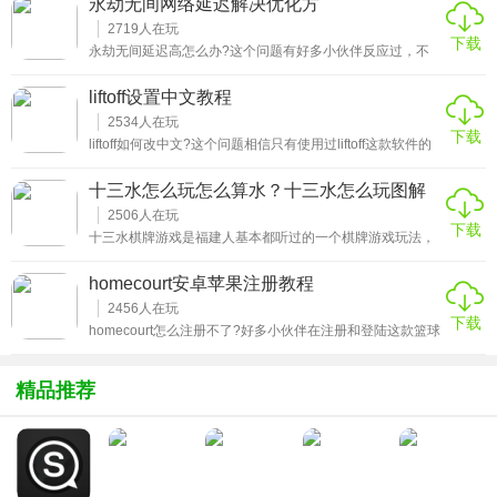
永劫无间网络延迟解决优化方
理方式是什么呢?别着急!针对这个问题，饥荒联机版mod无
法使用崩溃警告解决办法为大家整理了相关的内容，详细的
2719
人在玩
下载
告诉大家我们该怎么排除故障，正确使用mod!
永劫无间延迟高怎么办?这个问题有好多小伙伴反应过，不
仅如此，它还伴随着加载慢、掉帧、崩溃等问题，遇到这种
情况我们改如何处理呢?来本期为大家准备的永劫无间网络
liftoff设置中文教程
延迟解决优化方案看看那些大佬们是如何解决的吧!
2534
人在玩
下载
liftoff如何改中文?这个问题相信只有使用过liftoff这款软件的
小伙伴才知道的痛苦吧!众所周知这个应用是专门用于新手练
习FPV穿越机的应用，它的原版是英文的版本，各种专业的
十三水怎么玩怎么算水？十三水怎么玩图解
用词，如果没有中文的解释，对于很多刚入坑的朋友来说可
详细介绍-新手玩家易学必看
以说的上是糟糕的体验了!那么针对这个问题，本期就为大家
2506
人在玩
下载
整理带来了liftoff设置中文教程，一起往下看吧!
十三水棋牌游戏是福建人基本都听过的一个棋牌游戏玩法，
可玩性非常强，而且同时支持多人一起组局，是休闲时刻聚
会必备的一个棋牌游戏，更斗地主和扎金花和跑得快是同等
homecourt安卓苹果注册教程
级别的一款游戏，用户基数庞大，而对于新手玩家来说，有
没有快速的学习方法呢？接下来就更（绿色软件下载站）的
2456
人在玩
下载
小编一起学习十三水怎么玩怎么算水的具体技巧，同时提供
homecourt怎么注册不了?好多小伙伴在注册和登陆这款篮球
十三水怎么玩图解，让玩家能够够更加直观的学习。
花式训练app的时候多少都遇到了阻碍，不是注册失败就是
登陆不了，那么遇到这种情况到底该如何解决呢?本期
homecourt安卓苹果注册教程就带大家一起来看看那些已经
精品推荐
顺利进入游戏的大佬是怎么做的吧!