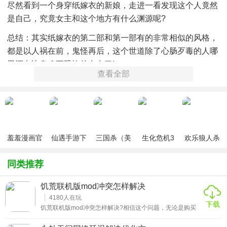
尽然看到一个身穿纸嫁衣的新娘，走进一看发现这个人竟然
是自己，究竟女主和这个地方有什么渊源呢?
总结：其实纸嫁衣的第二部和第一部有的非常相似的风格，
都是以人祸在前，鬼怪再后，这个世道除了心肠歹毒的人哪
里还有比鬼魂更恐怖的存在了!
查看全部
以上就是关于纸嫁衣2奘铃村的故事内容!采用的和第一部一样
的红纸嫁衣元素，女主想要的真相就被藏在老宅的地宫中，
玩家想要获得真相，就需要破开这里的奇门遁甲，才能够解
开神秘的往事，解除噩梦。
羞羞漫画官
仙遇手游下
三国杀（美
生化危机3
欢乐狼人杀
方版v1.0.1
载
化包绅士奶
绅士mod
游戏
杀版）
同类推荐
饥荒联机版mod冲突怎样解决
4180
人在玩
下载
饥荒联机版mod冲突怎样解决?相信这个问题，无论是购买
的单机版还是联机版小伙伴都有遇到过吧!那么当我们遇到开
mod警告强制退出、闪退、进不去等问题的时候，正确的处