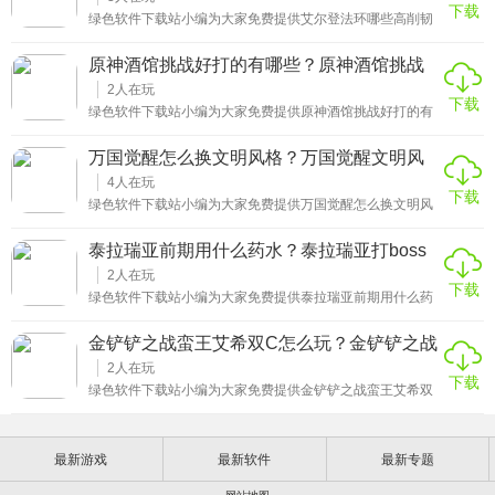
下载
王手给消耗到死，并且使用胡桃夹子的时候一般在论坛里面
绿色软件下载站小编为大家免费提供艾尔登法环哪些高削韧
都是要求无伤过的，所以这个就要玩家对于王手的技能把控
装备好用游戏攻略。当前具有高实战性能的削韧装备一共有
十分到位。
三件，分别为山妖咆哮、红狮子火焰以及冰枪。其中山妖咆
原神酒馆挑战好打的有哪些？原神酒馆挑战
哮的最佳用法就是释放完蓄力技能之后无缝按住重攻击，并
好打的有哪些人物
且其一阶段还自带较为出色的抗击退效果以及强击退力。红
2
人在玩
下载
狮子火焰的大致获取点位就在盖利德地区，切出地图并找到
绿色软件下载站小编为大家免费提供原神酒馆挑战好打的有
此地区中的盖尔要塞北方赐福点，传过去之后往前方走一小
哪些游戏攻略。酒馆挑战中有难的有简单的，其中在前期就
段路就可以找到一只隐身的粪金龟。在角色足够贴近粪金龟
能轻松解决的有纯水精灵，这个怪物有自挂水的特点，最好
万国觉醒怎么换文明风格？万国觉醒文明风
时再出手将其速杀掉，因为如果你的攻击打空的话就会惊扰
是用火元素角色打，每次攻击都能打出蒸发伤害，由于大型
金龟并导致其逃往其他隐蔽点位。
格怎么改
的怪物冻不住，不建议用冰元素打。还有草结合雷元素也
4
人在玩
下载
行，草种子的伤害和激化效果每个回合伤害也很高。主要的
绿色软件下载站小编为大家免费提供万国觉醒怎么换文明风
角色有 可莉、迪卢克，带上一些减少攻击费用的牌就能过关
格详细攻略。打开游戏进入主界面，点击左上角的头像展开
了，安稳一点的话可以用诺艾尔加盾来打。特瓦林也是很容
个人资料页面，这里会显示玩家当前的文明名字和图标。在
泰拉瑞亚前期用什么药水？泰拉瑞亚打boss
易的挑战，特瓦林有穿透能力，只要带上莫娜、雷神和一个
个人资料界面中找到文明名字旁边的双箭头按钮或小箭头图
非法器的角色就行了，用莫娜的双倍伤害用高伤
必备药水
标，点击这个按钮就能进入文明选择界面了。进入文明选择
2
人在玩
下载
界面后会看到当前可用的所有文明列表，按顺序滑动就能够
绿色软件下载站小编为大家免费提供泰拉瑞亚前期用什么药
查看文明选项了，包括中国、罗马、德国、英国、法国、西
水详细攻略。前期最基础的是生命药水和魔力药水，生命药
班牙、日本等各种文明。
水回复一定生命值，魔力药水回复魔力，这两种药水应常备
金铲铲之战蛮王艾希双C怎么玩？金铲铲之战
在快捷栏中。铁皮药水前期非常重要，它能增加防御力，在
艾希出什么装备
面对强力敌怪或第一个BOSS时能提升生存能力。再生药水
2
人在玩
下载
可以持续恢复生命，在持续受伤的探索中很有用。战斗方面
绿色软件下载站小编为大家免费提供金铲铲之战蛮王艾希双
箭术药水适合使用射手，能提升箭矢的伤害和速度。怒气药
C怎么玩详细攻略。阵容主C蛮王，副C寒冰，搭配贝蕾亚、
水增加暴击率，这些药水在应对事件或BOSS战时效果明
妮蔻、猪妹，德莱文、乌鸦、蝎子，有多余人口可以从宝
显。探索类药水中狩猎药水能高亮显示周围的敌怪和宝藏，
石、千珏、赛娜、稻草人中挑质量高的上场。装备方面主C
对寻找洞穴和资源帮助很大。
最新游戏
最新软件
最新专题
蛮王推荐水银、羊刀、饮血，备选泰坦、正义、科技枪，神
器和光明装，副C艾希捡多余输出装，推荐红buff、羊刀、轻