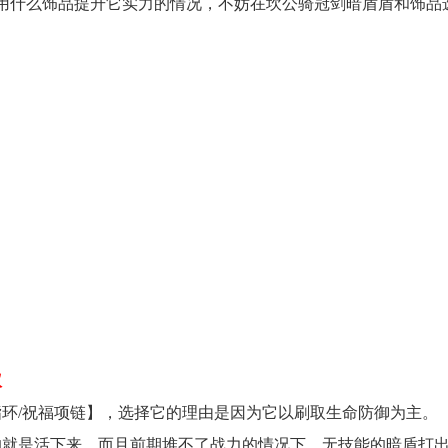
用什么饰品提升它实力的情况，不妨在坎公骑冠剑暗盾盾和饰品
议
环/祝福项链】，选择它的理由是因为它以刷取生命防御为主。
的就是活下来，而且前期堆不了战力的情况下，无技能的暗盾打