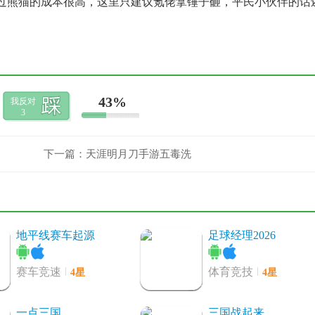
过熊猫的成本很高，这里只建议氪佬拿锤子砸，平民小伙伴的话
43%
我反对
3
下一篇：
天涯明月刀手游五毒洗
地平线赛车起源
足球经理2026
4星
4星
赛车竞速
体育竞技
一点三国
三国战起来