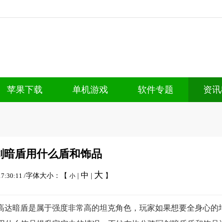
苹果下载
单机游戏
软件专题
资讯
剑暗盾用什么盾和饰品
大
中
7:30:11 /
字体大小：【
|
|
】
小
高达暗盾是属于强度非常高的坦克角色，玩家如果想要全身心的