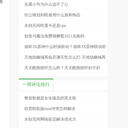
选
光遇小号为什么送不了心
坎公骑冠剑暗盾用什么盾和饰品
永劫无间吃显卡还是cpu
创造与魔法免费领狮鹫2021兑换码
崩坏3X原神什么时候联动？崩坏3X原神联动前
瞻情报一览
天地劫幽城再临弃渊天堑怎么打-天地劫幽城再
临弃渊天堑通关攻略
天天酷跑狴犴怎么样？天天酷跑狴犴好不好
用？
一周评论排行
整首歌都是女生喘息的英文歌
饥荒联机版mod冲突怎样解决
永劫无间网络延迟解决优化方
出