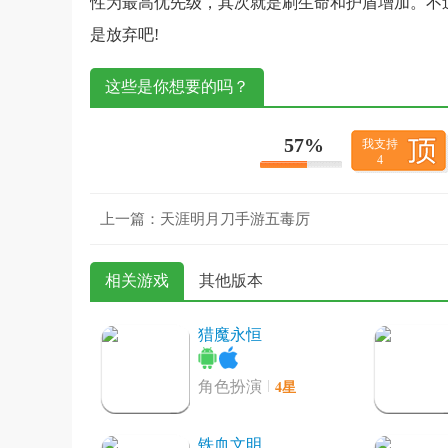
性为最高优先级，其次就是刷生命和护盾增加。不
是放弃吧!
这些是你想要的吗？
57%
我支持
4
上一篇：
天涯明月刀手游五毒厉
相关游戏
其他版本
猎魔永恒
4星
角色扮演
铁血文明