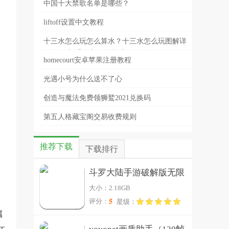
中国十大禁歌名单是哪些？
liftoff设置中文教程
十三水怎么玩怎么算水？十三水怎么玩图解详
细介绍-新手玩家易学必看
homecourt安卓苹果注册教程
光遇小号为什么送不了心
创造与魔法免费领狮鹫2021兑换码
第五人格藏宝阁交易收费规则
推荐下载
下载排行
斗罗大陆手游破解版无限
大小：2.18GB
钻石
5
评分：
星级：
属