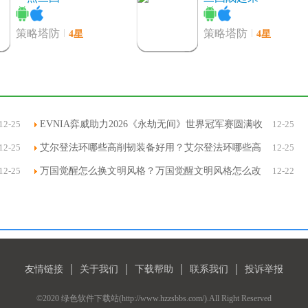
4星
4星
策略塔防
策略塔防
植物大战僵尸2破解版
恐龙快打ios版
ios
4星
4星
休闲益智
动作射击
12-25
EVNIA弈威助力2026《永劫无间》世界冠军赛圆满收
12-25
官-EVNIA弈威助力2026的最新相关信息
12-25
艾尔登法环哪些高削韧装备好用？艾尔登法环哪些高
12-25
摔跤战斗革命3D ios版
Fish Trip苹果版
削韧装备好用一点
12-25
万国觉醒怎么换文明风格？万国觉醒文明风格怎么改
12-22
4星
4星
动作射击
冒险解谜
｜
｜
｜
｜
友情链接
关于我们
下载帮助
联系我们
投诉举报
©2020 绿色软件下载站(http://www.hzzsbbs.com/).All Right Reserved