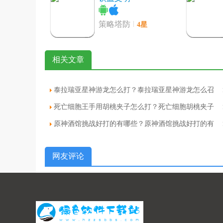
4星
策略塔防
代号黎明ios版
相关文章
4星
动作射击
泰拉瑞亚星神游龙怎么打？泰拉瑞亚星神游龙怎么召
唤
死亡细胞王手用胡桃夹子怎么打？死亡细胞胡桃夹子
好大的泡泡ios版
属性
原神酒馆挑战好打的有哪些？原神酒馆挑战好打的有
4星
休闲益智
哪些人物
网友评论