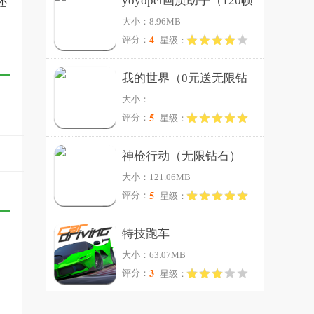
yoyopet画质助手（120帧
还
大小：8.96MB
超高清）
4
评分：
星级：
我的世界（0元送无限钻
大小：
石）
5
评分：
星级：
神枪行动（无限钻石）
大小：121.06MB
5
评分：
星级：
特技跑车
大小：63.07MB
3
评分：
星级：