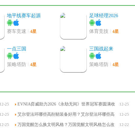
地平线赛车起源
足球经理2026
4星
4星
赛车竞速
体育竞技
一点三国
三国战起来
4星
4星
策略塔防
策略塔防
植物大战僵尸2破解版
恐龙快打ios版
ios
4星
4星
休闲益智
动作射击
12-25
EVNIA弈威助力2026《永劫无间》世界冠军赛圆满收
12-25
官-EVNIA弈威助力2026的最新相关信息
12-25
艾尔登法环哪些高削韧装备好用？艾尔登法环哪些高
12-25
摔跤战斗革命3D ios版
Fish Trip苹果版
削韧装备好用一点
12-25
万国觉醒怎么换文明风格？万国觉醒文明风格怎么改
12-22
4星
4星
动作射击
冒险解谜