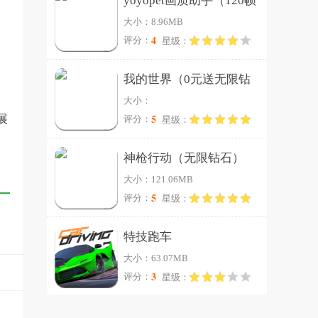
yoyopet画质助手（120帧
大小：8.96MB
超高清）
4
评分：
星级：
我的世界（0元送无限钻
大小：
石）
5
展
评分：
星级：
神枪行动（无限钻石）
大小：121.06MB
5
评分：
星级：
特技跑车
大小：63.07MB
3
评分：
星级：