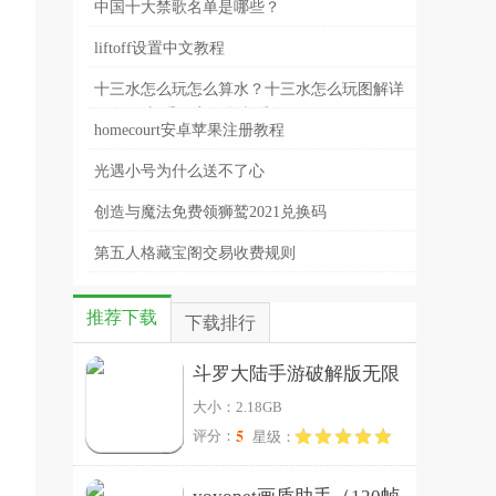
中国十大禁歌名单是哪些？
liftoff设置中文教程
十三水怎么玩怎么算水？十三水怎么玩图解详
，
细介绍-新手玩家易学必看
homecourt安卓苹果注册教程
光遇小号为什么送不了心
创造与魔法免费领狮鹫2021兑换码
第五人格藏宝阁交易收费规则
推荐下载
下载排行
斗罗大陆手游破解版无限
大小：2.18GB
钻石
5
评分：
星级：