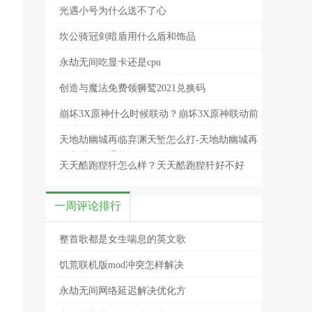
联
光遇小号为什么送不了心
坎公骑冠剑暗盾用什么盾和饰品
永劫无间吃显卡还是cpu
创造与魔法免费领狮鹫2021兑换码
崩坏3X原神什么时候联动？崩坏3X原神联动前
瞻情报一览
天地劫幽城再临弃渊天堑怎么打-天地劫幽城再
临弃渊天堑通关攻略
天天酷跑狴犴怎么样？天天酷跑狴犴好不好
用？
一周评论排行
整首歌都是女生喘息的英文歌
饥荒联机版mod冲突怎样解决
永劫无间网络延迟解决优化方