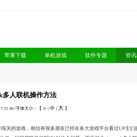
苹果下载
单机游戏
软件专题
资讯
park多人联机操作方法
大
中
7:21:46 /
字体大小：【
|
|
】
小
进行合作闯关的游戏，相信有很多朋友已经在各大游戏平台看过UP主们