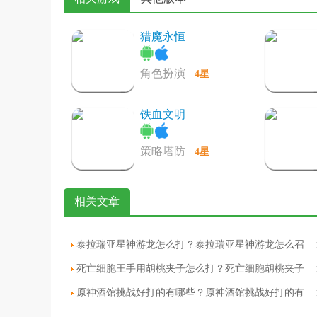
猎魔永恒
4星
角色扮演
铁血文明
4星
策略塔防
代号黎明ios版
相关文章
4星
动作射击
泰拉瑞亚星神游龙怎么打？泰拉瑞亚星神游龙怎么召
唤
死亡细胞王手用胡桃夹子怎么打？死亡细胞胡桃夹子
好大的泡泡ios版
属性
原神酒馆挑战好打的有哪些？原神酒馆挑战好打的有
4星
休闲益智
哪些人物