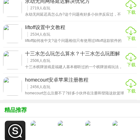
永劫无间网络延迟解决优化方
理方式是什么呢?别着急!针对这个问题，饥荒联机版mod无
法使用崩溃警告解决办法为大家整理了相关的内容，详细的
2719
人在玩
在出错的那一行代码前加两个英文减号，也就是“--”。
下载
告诉大家我们该怎么排除故障，正确使用mod!
永劫无间延迟高怎么办?这个问题有好多小伙伴反应过，不
仅如此，它还伴随着加载慢、掉帧、崩溃等问题，遇到这种
以上就是关于饥荒联机版mod无法使用崩溃警告解决办法的
情况我们改如何处理呢?来本期为大家准备的永劫无间网络
liftoff设置中文教程
延迟解决优化方案看看那些大佬们是如何解决的吧!
全部内容!还在网上大海捞针查攻略，找问题原因和解决方案
2534
人在玩
下载
的小伙伴，这里就有你们要的答案，不要错过哟!
liftoff如何改中文?这个问题相信只有使用过liftoff这款软件的
小伙伴才知道的痛苦吧!众所周知这个应用是专门用于新手练
习FPV穿越机的应用，它的原版是英文的版本，各种专业的
十三水怎么玩怎么算水？十三水怎么玩图解
用词，如果没有中文的解释，对于很多刚入坑的朋友来说可
详细介绍-新手玩家易学必看
以说的上是糟糕的体验了!那么针对这个问题，本期就为大家
2506
人在玩
下载
整理带来了liftoff设置中文教程，一起往下看吧!
十三水棋牌游戏是福建人基本都听过的一个棋牌游戏玩法，
可玩性非常强，而且同时支持多人一起组局，是休闲时刻聚
会必备的一个棋牌游戏，更斗地主和扎金花和跑得快是同等
homecourt安卓苹果注册教程
级别的一款游戏，用户基数庞大，而对于新手玩家来说，有
没有快速的学习方法呢？接下来就更（绿色软件下载站）的
2456
人在玩
下载
小编一起学习十三水怎么玩怎么算水的具体技巧，同时提供
homecourt怎么注册不了?好多小伙伴在注册和登陆这款篮球
十三水怎么玩图解，让玩家能够够更加直观的学习。
花式训练app的时候多少都遇到了阻碍，不是注册失败就是
登陆不了，那么遇到这种情况到底该如何解决呢?本期
homecourt安卓苹果注册教程就带大家一起来看看那些已经
精品推荐
顺利进入游戏的大佬是怎么做的吧!