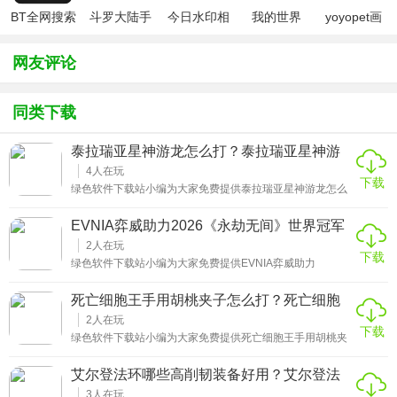
BT全网搜索
斗罗大陆手
今日水印相
我的世界
yoyopet画
游破解版无
机（考勤打
（七日杀
质助手
限钻石
卡作弊版）
mod）
（120帧超
网友评论
高清）
同类下载
泰拉瑞亚星神游龙怎么打？泰拉瑞亚星神游
龙怎么召唤
4
人在玩
下载
绿色软件下载站小编为大家免费提供泰拉瑞亚星神游龙怎么
打详细攻略。灾厄模组中星神游龙是在击败拜月教邪教徒后
可挑战的BOSS，该BOSS拥有高额防御力和伤害减免，需要
EVNIA弈威助力2026《永劫无间》世界冠军
准备能提供护甲穿透的饰品。它的攻击会附加幻星感染减
赛圆满收官-EVNIA弈威助力2026的最新相关
益，准备能抵抗或清除异常状态的物品很有帮助。在武器选
2
人在玩
下载
择上推荐使用具有出色穿透效果或高单次伤害的装备，例如
信息
绿色软件下载站小编为大家免费提供EVNIA弈威助力
射手职业的神之风箱、法师的拉扎尔射线，以及战士的大守
2026《永劫无间》世界冠军赛圆满收官详细攻略。刀光剑影
卫者或板块斩切者。召唤星神游龙需要前往星辉瘟疫生物群
落定，巅峰荣耀铸就。当聚窟洲的最后一缕刀光收鞘，
死亡细胞王手用胡桃夹子怎么打？死亡细胞
落，在夜晚击败该区域的精英怪擎星者获得泰坦之心。
2025《永劫无间》世界冠军赛在深圳的璀璨夜色中圆满收
胡桃夹子属性
官。EVNIA弈威作为赛事官方指定显示器赞助商，全程深度
2
人在玩
下载
参与这场武侠电竞盛宴，不仅见证了冠军荣耀时刻的诞生，
绿色软件下载站小编为大家免费提供死亡细胞王手用胡桃夹
更见证了选手凭借 EVNIA 弈威专业显示器上演致命振刀等高
子怎么打详细攻略。使用胡桃夹子打王手是只有高手才会的
光操作，以专业硬件之力与创新品牌理念，为这场备受瞩目
操作，高手还要多多练习以后才可以打败王手，毕竟胡桃夹
艾尔登法环哪些高削韧装备好用？艾尔登法
的赛事画上圆满句号。
子的攻速非常慢，压制力很差，还不能滞空，伤害还没有盾
环哪些高削韧装备好用一点
打的多。玩家在应对的时候任何一个地方有一些出入就会被
3
人在玩