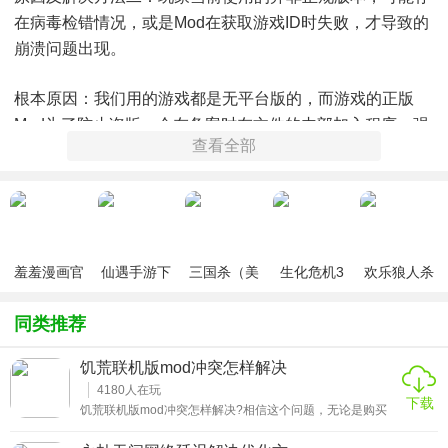
在病毒检错情况，或是mod在获取游戏ID时失败，才导致的
崩溃问题出现。
根本原因：我们用的游戏都是无平台版的，而游戏的正版
Mod为了防止盗版，会在备案时在文件的内部加入程序，强
查看全部
行要获取我们的游戏ID。验证正版具体操作如下：
在游戏弹出的警告窗口中查看，报的是程序的第35行出错，
报错说的是GetGameID出错了，是文件里面的第35行，那么
接下来我们就需要定点定位的去查看。
羞羞漫画官
仙遇手游下
三国杀（美
生化危机3
欢乐狼人杀
看不懂程序的行数，可以打开之后点击格式，取消自动换
方版v1.0.1
载
化包绅士奶
绅士mod
游戏
行，查看状态，一行一行数到出错那一行，然后操作完之后
杀版）
同类推荐
改回自动换行就好了
饥荒联机版mod冲突怎样解决
首先选择用记事本打开mod文件【modmain.lua】，然后把
4180
人在玩
下载
它的注释掉就好了。
饥荒联机版mod冲突怎样解决?相信这个问题，无论是购买
的单机版还是联机版小伙伴都有遇到过吧!那么当我们遇到开
mod警告强制退出、闪退、进不去等问题的时候，正确的处
如何注释?详细操作步骤如下：