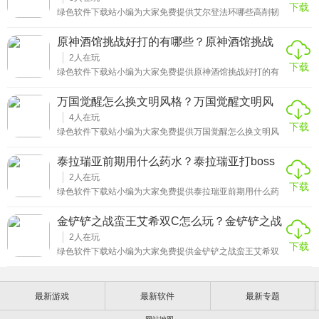
下载
王手给消耗到死，并且使用胡桃夹子的时候一般在论坛里面
绿色软件下载站小编为大家免费提供艾尔登法环哪些高削韧
都是要求无伤过的，所以这个就要玩家对于王手的技能把控
装备好用游戏攻略。当前具有高实战性能的削韧装备一共有
十分到位。
三件，分别为山妖咆哮、红狮子火焰以及冰枪。其中山妖咆
原神酒馆挑战好打的有哪些？原神酒馆挑战
哮的最佳用法就是释放完蓄力技能之后无缝按住重攻击，并
好打的有哪些人物
且其一阶段还自带较为出色的抗击退效果以及强击退力。红
2
人在玩
下载
狮子火焰的大致获取点位就在盖利德地区，切出地图并找到
绿色软件下载站小编为大家免费提供原神酒馆挑战好打的有
此地区中的盖尔要塞北方赐福点，传过去之后往前方走一小
哪些游戏攻略。酒馆挑战中有难的有简单的，其中在前期就
段路就可以找到一只隐身的粪金龟。在角色足够贴近粪金龟
能轻松解决的有纯水精灵，这个怪物有自挂水的特点，最好
万国觉醒怎么换文明风格？万国觉醒文明风
时再出手将其速杀掉，因为如果你的攻击打空的话就会惊扰
是用火元素角色打，每次攻击都能打出蒸发伤害，由于大型
金龟并导致其逃往其他隐蔽点位。
格怎么改
的怪物冻不住，不建议用冰元素打。还有草结合雷元素也
4
人在玩
下载
行，草种子的伤害和激化效果每个回合伤害也很高。主要的
绿色软件下载站小编为大家免费提供万国觉醒怎么换文明风
角色有 可莉、迪卢克，带上一些减少攻击费用的牌就能过关
格详细攻略。打开游戏进入主界面，点击左上角的头像展开
了，安稳一点的话可以用诺艾尔加盾来打。特瓦林也是很容
个人资料页面，这里会显示玩家当前的文明名字和图标。在
泰拉瑞亚前期用什么药水？泰拉瑞亚打boss
易的挑战，特瓦林有穿透能力，只要带上莫娜、雷神和一个
个人资料界面中找到文明名字旁边的双箭头按钮或小箭头图
非法器的角色就行了，用莫娜的双倍伤害用高伤
必备药水
标，点击这个按钮就能进入文明选择界面了。进入文明选择
2
人在玩
下载
界面后会看到当前可用的所有文明列表，按顺序滑动就能够
绿色软件下载站小编为大家免费提供泰拉瑞亚前期用什么药
查看文明选项了，包括中国、罗马、德国、英国、法国、西
水详细攻略。前期最基础的是生命药水和魔力药水，生命药
班牙、日本等各种文明。
水回复一定生命值，魔力药水回复魔力，这两种药水应常备
金铲铲之战蛮王艾希双C怎么玩？金铲铲之战
在快捷栏中。铁皮药水前期非常重要，它能增加防御力，在
艾希出什么装备
面对强力敌怪或第一个BOSS时能提升生存能力。再生药水
2
人在玩
下载
可以持续恢复生命，在持续受伤的探索中很有用。战斗方面
绿色软件下载站小编为大家免费提供金铲铲之战蛮王艾希双
箭术药水适合使用射手，能提升箭矢的伤害和速度。怒气药
C怎么玩详细攻略。阵容主C蛮王，副C寒冰，搭配贝蕾亚、
水增加暴击率，这些药水在应对事件或BOSS战时效果明
妮蔻、猪妹，德莱文、乌鸦、蝎子，有多余人口可以从宝
显。探索类药水中狩猎药水能高亮显示周围的敌怪和宝藏，
石、千珏、赛娜、稻草人中挑质量高的上场。装备方面主C
对寻找洞穴和资源帮助很大。
最新游戏
最新软件
最新专题
蛮王推荐水银、羊刀、饮血，备选泰坦、正义、科技枪，神
器和光明装，副C艾希捡多余输出装，推荐红buff、羊刀、轻