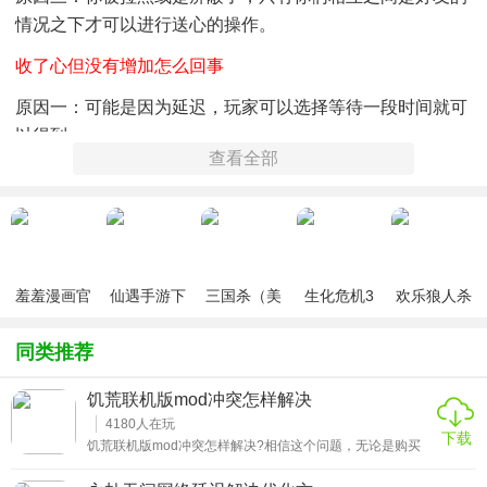
情况之下才可以进行送心的操作。
收了心但没有增加怎么回事
原因一：可能是因为延迟，玩家可以选择等待一段时间就可
以得到。
查看全部
原因二：不要同时赠送，不仅送不到，如果你是开大小号刷
心的话，还有可能有封号的危险!
原因三：你不小心屏蔽了送你心的好友，这样你就会只收到
提示，却没有爱心!
羞羞漫画官
仙遇手游下
三国杀（美
生化危机3
欢乐狼人杀
以上就是光遇新手不能送心的原因和送心条件的全部内容!这
方版v1.0.1
载
化包绅士奶
绅士mod
游戏
杀版）
种限制是专门针对与那些专门为刷心而存在的工作室的，为
同类推荐
了不然游戏失去本身的乐趣，请遵守游戏规则!
饥荒联机版mod冲突怎样解决
4180
人在玩
下载
饥荒联机版mod冲突怎样解决?相信这个问题，无论是购买
的单机版还是联机版小伙伴都有遇到过吧!那么当我们遇到开
mod警告强制退出、闪退、进不去等问题的时候，正确的处