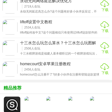
永劫无间网络延迟解决优化方
理方式是什么呢?别着急!针对这个问题，饥荒联机版mod无
法使用崩溃警告解决办法为大家整理了相关的内容，详细的
2719
人在玩
下载
告诉大家我们该怎么排除故障，正确使用mod!
永劫无间延迟高怎么办?这个问题有好多小伙伴反应过，不
仅如此，它还伴随着加载慢、掉帧、崩溃等问题，遇到这种
情况我们改如何处理呢?来本期为大家准备的永劫无间网络
liftoff设置中文教程
延迟解决优化方案看看那些大佬们是如何解决的吧!
2534
人在玩
下载
liftoff如何改中文?这个问题相信只有使用过liftoff这款软件的
小伙伴才知道的痛苦吧!众所周知这个应用是专门用于新手练
习FPV穿越机的应用，它的原版是英文的版本，各种专业的
十三水怎么玩怎么算水？十三水怎么玩图解
用词，如果没有中文的解释，对于很多刚入坑的朋友来说可
详细介绍-新手玩家易学必看
以说的上是糟糕的体验了!那么针对这个问题，本期就为大家
2506
人在玩
下载
整理带来了liftoff设置中文教程，一起往下看吧!
十三水棋牌游戏是福建人基本都听过的一个棋牌游戏玩法，
可玩性非常强，而且同时支持多人一起组局，是休闲时刻聚
会必备的一个棋牌游戏，更斗地主和扎金花和跑得快是同等
homecourt安卓苹果注册教程
级别的一款游戏，用户基数庞大，而对于新手玩家来说，有
没有快速的学习方法呢？接下来就更（绿色软件下载站）的
2456
人在玩
下载
小编一起学习十三水怎么玩怎么算水的具体技巧，同时提供
homecourt怎么注册不了?好多小伙伴在注册和登陆这款篮球
十三水怎么玩图解，让玩家能够够更加直观的学习。
花式训练app的时候多少都遇到了阻碍，不是注册失败就是
登陆不了，那么遇到这种情况到底该如何解决呢?本期
homecourt安卓苹果注册教程就带大家一起来看看那些已经
精品推荐
顺利进入游戏的大佬是怎么做的吧!