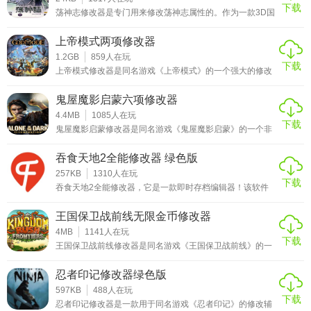
下载
荡神志修改器是专门用来修改荡神志属性的。作为一款3D国
产rpg大作。借鉴了日本KOEI光荣公司的《真三国无双》系
列的优点。虽然以前跳票不断，但玩家对其的关注程度依然
上帝模式两项修改器
不减。这款被玩家誉为“东方《柏德之门》”的神幻RPG究竟
能带给国内玩家多少惊喜呢？突破武侠定式，开拓神幻风
1.2GB
859
人在玩
下载
格。故事的主角云刃心，乃云中子的养子，为了寻找自己的
上帝模式修改器是同名游戏《上帝模式》的一个强大的修改
身世，踏上了冒险的征程。然而，谁能想到年少的他却担负
器，该游戏是一款奇幻射击类游戏，你需要与其它三人一起
着解开
组队，扮演被从奥林匹斯驱逐的古老神族后裔，前往地底挑
鬼屋魔影启蒙六项修改器
战冥王，寻求救赎与复仇。打穿冥界的迷宫。当然这途中将
会遇到许多的困难，这个时候就要用这个修改器了，能够让
4.4MB
1085
人在玩
下载
你有着无限的血量，无限的子弹，让你更轻松的通关游戏，
鬼屋魔影启蒙修改器是同名游戏《鬼屋魔影启蒙》的一个非
如果喜欢可以下载！！使用说明1、首先下载修改器并进行
常实用的修改器，这个修改器的功能强大，使用起来非常简
解压2、运行修改
单，能够轻松的一键为你修改角色的生命值，比如无限子
吞食天地2全能修改器 绿色版
弹，无限体力等等都能够轻松完成，如果你不想练级还能够
直接修改成最高等级，并且有着超级厉害的一击必杀等着各
257KB
1310
人在玩
下载
位，如果喜欢可以下载！！！使用说明1、首先下载修改器
吞食天地2全能修改器，它是一款即时存档编辑器！该软件
并进行解压2、运行修改器3、运行游戏4、使用热键修改游
绿色、安全、无毒，让你可以放心使用！吞食天地2全能修
戏热键说明NUM
改器是你需要的工具，主要功能可修改人物的金钱、水平、
王国保卫战前线无限金币修改器
经验、MSP、兵数、武力、智力、速度、攻击、防御等使用
方法1. 首先使用模拟器的快捷键进行即时存档（默认S是存
4MB
1141
人在玩
下载
档，L是读取存档）2. 得到即时存档之后，然后用吞食天地2
王国保卫战前线修改器是同名游戏《王国保卫战前线》的一
全能修改器进行修改（每修改一个人物则点击一次保存）3.
个无限金币的修改器，使用他你在游戏内所有的消费都免
费，你将有着无数的点数和无数的金钱，能够支持你将所有
忍者印记修改器绿色版
的炮塔升到满级，而且还有着无限成就点，能够给你的英雄
升到满级，也能够为你的天赋全部点满，如果喜欢可以下
597KB
488
人在玩
下载
载！！使用说明1、首先下载修改器并进行解压2、运行修改
忍者印记修改器是一款用于同名游戏《忍者印记》的修改辅