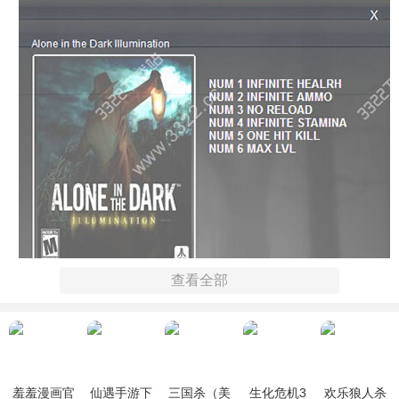
查看全部
羞羞漫画官
仙遇手游下
三国杀（美
生化危机3
欢乐狼人杀