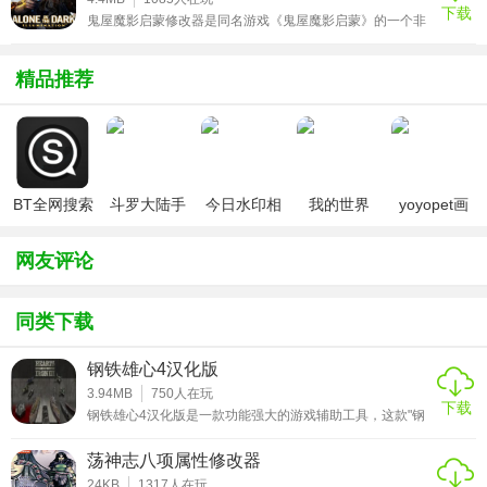
下载
载！！使用说明1、首先下载修改器并进行解压2、运行修改
鬼屋魔影启蒙修改器是同名游戏《鬼屋魔影启蒙》的一个非
器3、运行游戏4、使用热键修改游戏热键说明F1 启动修改
常实用的修改器，这个修改器的功能强大，使用起来非常简
器F2 无限心
单，能够轻松的一键为你修改角色的生命值，比如无限子
弹，无限体力等等都能够轻松完成，如果你不想练级还能够
精品推荐
直接修改成最高等级，并且有着超级厉害的一击必杀等着各
位，如果喜欢可以下载！！！使用说明1、首先下载修改器
并进行解压2、运行修改器3、运行游戏4、使用热键修改游
戏热键说明NUM
BT全网搜索
斗罗大陆手
今日水印相
我的世界
yoyopet画
游破解版无
机（考勤打
（七日杀
质助手
限钻石
卡作弊版）
mod）
（120帧超
网友评论
高清）
同类下载
钢铁雄心4汉化版
3.94MB
750
人在玩
下载
钢铁雄心4汉化版是一款功能强大的游戏辅助工具，这款"钢
铁雄心3"游戏在操作时还是有些难度的，不过有了这款游戏
辅助就简单多了，功能虽然少，但足够你在游戏中叱咤风云
荡神志八项属性修改器
了，该软件在运行期间绝对的稳定，大家可以放心的使用了,
有了这款钢铁雄心4汉化版可以让你的游戏体验达到极致！
24KB
1317
人在玩