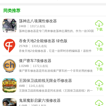
方版v1.0.1
载
化包绅士奶
绅士mod
游戏
杀版）
同类推荐
荡神志八项属性修改器
使用说明
24KB
1317
人在玩
下载
荡神志修改器是专门用来修改荡神志属性的。作为一款3D国
1、首先下载修改器并进行解压
产rpg大作。借鉴了日本KOEI光荣公司的《真三国无双》系
列的优点。虽然以前跳票不断，但玩家对其的关注程度依然
2、运行修改器
吞食天地2全能修改器 绿色版
不减。这款被玩家誉为“东方《柏德之门》”的神幻RPG究竟
3、运行游戏
能带给国内玩家多少惊喜呢？突破武侠定式，开拓神幻风
257KB
1310
人在玩
下载
格。故事的主角云刃心，乃云中子的养子，为了寻找自己的
吞食天地2全能修改器，它是一款即时存档编辑器！该软件
4、使用热键修改游戏
身世，踏上了冒险的征程。然而，谁能想到年少的他却担负
绿色、安全、无毒，让你可以放心使用！吞食天地2全能修
着解开
改器是你需要的工具，主要功能可修改人物的金钱、水平、
僵尸赛车7项修改器
热键说明
经验、MSP、兵数、武力、智力、速度、攻击、防御等使用
方法1. 首先使用模拟器的快捷键进行即时存档（默认S是存
1.02MB
1172
人在玩
下载
NUM1 无限生命
档，L是读取存档）2. 得到即时存档之后，然后用吞食天地2
僵尸赛车修改器是同名游戏僵尸赛车的一个非常好用的修改
全能修改器进行修改（每修改一个人物则点击一次保存）3.
器。使用这个修改器能够让你在游戏当中有着无限的生命、
NUM2 无限子弹
能量、还有着传送功能，你也能够将其它的AI进行冻结，让
王国保卫战前线无限金币修改器
他们动不了，你就能够稳拿第一了。如果喜欢可以下载使
NUM3 无需装弹
用！！僵尸赛车是一款以猎杀僵尸和竞速为主题的游戏。它
4MB
1141
人在玩
下载
NUM4 无限体力
由Targem Games进行开发，并于09年进行发售。在游戏当
王国保卫战前线修改器是同名游戏《王国保卫战前线》的一
中你需要扮演一个在充斥着僵尸的死城内的车手，在这里你
个无限金币的修改器，使用他你在游戏内所有的消费都免
NUM5 一击必杀
需要
费，你将有着无数的点数和无数的金钱，能够支持你将所有
鬼屋魔影启蒙六项修改器
的炮塔升到满级，而且还有着无限成就点，能够给你的英雄
NUM6 最高等级
升到满级，也能够为你的天赋全部点满，如果喜欢可以下
4.4MB
1085
人在玩