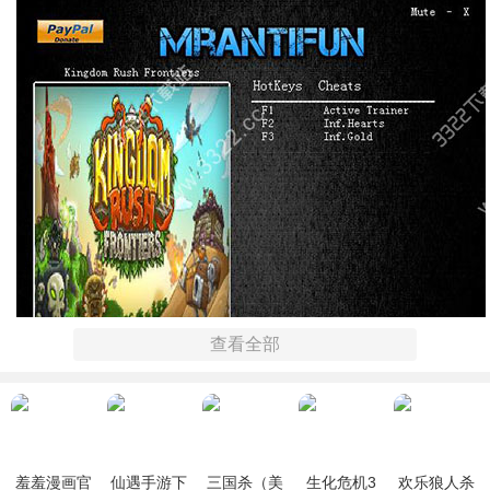
查看全部
羞羞漫画官
仙遇手游下
三国杀（美
生化危机3
欢乐狼人杀