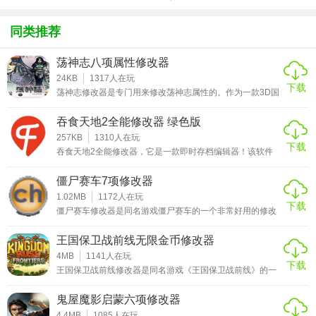
方版v1.0.1
载
化包绅士奶
绅士mod
游戏
杀版）
同类推荐
荡神志八项属性修改器
使用说明
24KB
1317
人在玩
下载
荡神志修改器是专门用来修改荡神志属性的。作为一款3D国
1、首先下载修改器并进行解压
产rpg大作。借鉴了日本KOEI光荣公司的《真三国无双》系
列的优点。虽然以前跳票不断，但玩家对其的关注程度依然
2、运行修改器
吞食天地2全能修改器 绿色版
不减。这款被玩家誉为“东方《柏德之门》”的神幻RPG究竟
3、运行游戏
能带给国内玩家多少惊喜呢？突破武侠定式，开拓神幻风
257KB
1310
人在玩
下载
格。故事的主角云刃心，乃云中子的养子，为了寻找自己的
吞食天地2全能修改器，它是一款即时存档编辑器！该软件
4、使用热键修改游戏
身世，踏上了冒险的征程。然而，谁能想到年少的他却担负
绿色、安全、无毒，让你可以放心使用！吞食天地2全能修
着解开
改器是你需要的工具，主要功能可修改人物的金钱、水平、
僵尸赛车7项修改器
热键说明
经验、MSP、兵数、武力、智力、速度、攻击、防御等使用
方法1. 首先使用模拟器的快捷键进行即时存档（默认S是存
1.02MB
1172
人在玩
下载
F1 启动修改器
档，L是读取存档）2. 得到即时存档之后，然后用吞食天地2
僵尸赛车修改器是同名游戏僵尸赛车的一个非常好用的修改
全能修改器进行修改（每修改一个人物则点击一次保存）3.
器。使用这个修改器能够让你在游戏当中有着无限的生命、
F2 无限心
能量、还有着传送功能，你也能够将其它的AI进行冻结，让
王国保卫战前线无限金币修改器
他们动不了，你就能够稳拿第一了。如果喜欢可以下载使
F3 无限金
用！！僵尸赛车是一款以猎杀僵尸和竞速为主题的游戏。它
4MB
1141
人在玩
下载
由Targem Games进行开发，并于09年进行发售。在游戏当
王国保卫战前线修改器是同名游戏《王国保卫战前线》的一
中你需要扮演一个在充斥着僵尸的死城内的车手，在这里你
个无限金币的修改器，使用他你在游戏内所有的消费都免
需要
费，你将有着无数的点数和无数的金钱，能够支持你将所有
鬼屋魔影启蒙六项修改器
的炮塔升到满级，而且还有着无限成就点，能够给你的英雄
升到满级，也能够为你的天赋全部点满，如果喜欢可以下
4.4MB
1085
人在玩