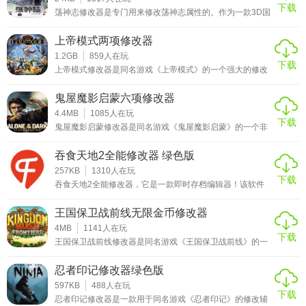
下载
荡神志修改器是专门用来修改荡神志属性的。作为一款3D国
产rpg大作。借鉴了日本KOEI光荣公司的《真三国无双》系
列的优点。虽然以前跳票不断，但玩家对其的关注程度依然
上帝模式两项修改器
不减。这款被玩家誉为“东方《柏德之门》”的神幻RPG究竟
能带给国内玩家多少惊喜呢？突破武侠定式，开拓神幻风
1.2GB
859
人在玩
下载
格。故事的主角云刃心，乃云中子的养子，为了寻找自己的
上帝模式修改器是同名游戏《上帝模式》的一个强大的修改
身世，踏上了冒险的征程。然而，谁能想到年少的他却担负
器，该游戏是一款奇幻射击类游戏，你需要与其它三人一起
着解开
组队，扮演被从奥林匹斯驱逐的古老神族后裔，前往地底挑
鬼屋魔影启蒙六项修改器
战冥王，寻求救赎与复仇。打穿冥界的迷宫。当然这途中将
会遇到许多的困难，这个时候就要用这个修改器了，能够让
4.4MB
1085
人在玩
下载
你有着无限的血量，无限的子弹，让你更轻松的通关游戏，
鬼屋魔影启蒙修改器是同名游戏《鬼屋魔影启蒙》的一个非
如果喜欢可以下载！！使用说明1、首先下载修改器并进行
常实用的修改器，这个修改器的功能强大，使用起来非常简
解压2、运行修改
单，能够轻松的一键为你修改角色的生命值，比如无限子
吞食天地2全能修改器 绿色版
弹，无限体力等等都能够轻松完成，如果你不想练级还能够
直接修改成最高等级，并且有着超级厉害的一击必杀等着各
257KB
1310
人在玩
下载
位，如果喜欢可以下载！！！使用说明1、首先下载修改器
吞食天地2全能修改器，它是一款即时存档编辑器！该软件
并进行解压2、运行修改器3、运行游戏4、使用热键修改游
绿色、安全、无毒，让你可以放心使用！吞食天地2全能修
戏热键说明NUM
改器是你需要的工具，主要功能可修改人物的金钱、水平、
王国保卫战前线无限金币修改器
经验、MSP、兵数、武力、智力、速度、攻击、防御等使用
方法1. 首先使用模拟器的快捷键进行即时存档（默认S是存
4MB
1141
人在玩
下载
档，L是读取存档）2. 得到即时存档之后，然后用吞食天地2
王国保卫战前线修改器是同名游戏《王国保卫战前线》的一
全能修改器进行修改（每修改一个人物则点击一次保存）3.
个无限金币的修改器，使用他你在游戏内所有的消费都免
费，你将有着无数的点数和无数的金钱，能够支持你将所有
忍者印记修改器绿色版
的炮塔升到满级，而且还有着无限成就点，能够给你的英雄
升到满级，也能够为你的天赋全部点满，如果喜欢可以下
597KB
488
人在玩
下载
载！！使用说明1、首先下载修改器并进行解压2、运行修改
忍者印记修改器是一款用于同名游戏《忍者印记》的修改辅