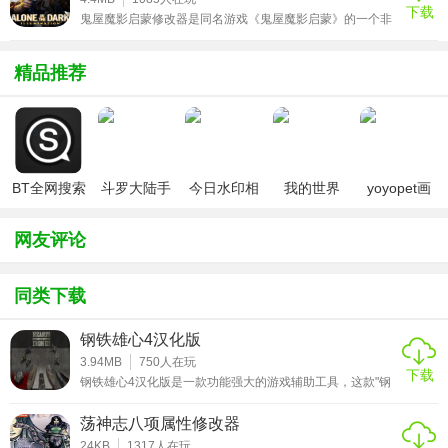
下载
载！！使用说明1、首先下载修改器并进行解压2、运行修改
鬼屋魔影启蒙修改器是同名游戏《鬼屋魔影启蒙》的一个非
器3、运行游戏4、使用热键修改游戏热键说明F1 启动修改
常实用的修改器，这个修改器的功能强大，使用起来非常简
器F2 无限心
单，能够轻松的一键为你修改角色的生命值，比如无限子
弹，无限体力等等都能够轻松完成，如果你不想练级还能够
精品推荐
直接修改成最高等级，并且有着超级厉害的一击必杀等着各
位，如果喜欢可以下载！！！使用说明1、首先下载修改器
并进行解压2、运行修改器3、运行游戏4、使用热键修改游
戏热键说明NUM
BT全网搜索
斗罗大陆手
今日水印相
我的世界
yoyopet画
游破解版无
机（考勤打
（七日杀
质助手
限钻石
卡作弊版）
mod）
（120帧超
网友评论
高清）
同类下载
钢铁雄心4汉化版
3.94MB
750
人在玩
下载
钢铁雄心4汉化版是一款功能强大的游戏辅助工具，这款"钢
铁雄心3"游戏在操作时还是有些难度的，不过有了这款游戏
辅助就简单多了，功能虽然少，但足够你在游戏中叱咤风云
荡神志八项属性修改器
了，该软件在运行期间绝对的稳定，大家可以放心的使用了,
有了这款钢铁雄心4汉化版可以让你的游戏体验达到极致！
24KB
1317
人在玩