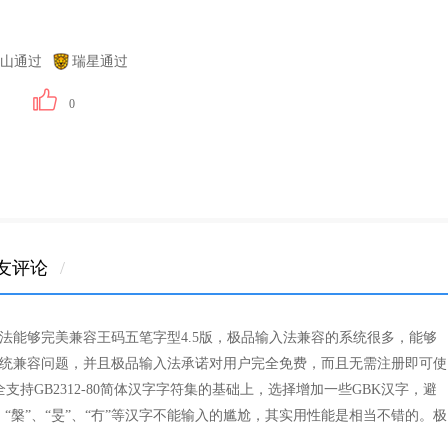
山通过
瑞星通过
0
友评论
/
法能够完美兼容王码五笔字型4.5版，极品输入法兼容的系统很多，能够
统兼容问题，并且极品输入法承诺对用户完全免费，而且无需注册即可使
支持GB2312-80简体汉字字符集的基础上，选择增加一些GBK汉字，避
”、“槃”、“旻”、“冇”等汉字不能输入的尴尬，其实用性能是相当不错的。极