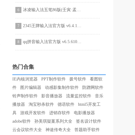
冰凌输入法五笔86版(壬寅·孟冬版) v9.4.25.3698官方版
6
2345王牌输入法官方版 v6.4.1.7507
7
qq拼音输入法官方版 v6.5.6103.400
8
热门合集
IE内核浏览器
PPT制作软件
拨号软件
看图软
件
图片编辑器
动感影集制作软件
防蹭网软件
铃声制作软件
影音播放器
流量监控软件
音乐
播放器
淘宝秒杀软件
德语软件
html5开发工
具
游戏开发软件
进销存软件
电影播放器
adobe软件
孙美琪疑案系列大全
签名设计软件
云会议软件大全
神途传奇大全
答题助手软件