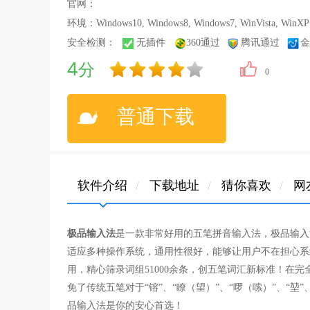
官网：
环境：Windows10, Windows8, Windows7, WinVista, WinXP
安全检测：
无插件
360通过
腾讯通过
金
4
分
0
普通下载
软件介绍
/
下载地址
/
猜你喜欢
/
网
极品输入法
是一款非常好用的五笔拼音输入法，极品输入
适应多种操作系统，通用性很好，能够让用户不在担心系
用，精心筛录词组51000余条，创五笔词汇新标准！在完全
免了传统五笔对于“镕”、“瞭（望）”、“啰（嗦）”、“堃
品输入法是你的安心首选！