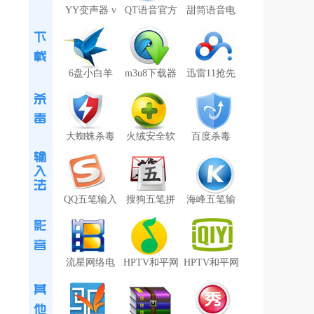
YY变声器 v
QT语音官方
甜筒语音电
6盘小白羊
m3u8下载器
迅雷11抢先
大蜘蛛杀毒
火绒安全软
百度杀毒
QQ五笔输入
搜狗五笔拼
海峰五笔输
流星网络电
HPTV和平网
HPTV和平网