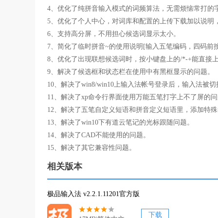
4、优化了纯拼音输入模式的词频算法，无需烦恼常打的
5、优化了个人中心，对词库和配置的上传下载加以说明
6、支持高分屏，不用担心候选词显示太小。
7、简化了临时拼音~的使用说明[输入五笔编码，四码前按
8、优化了出现联想候选词时，按小键盘上的/*-+能直接
9、解决了候选框和状态栏在使用中有黑框显示的问题。
10、解决了win8/win10上输入法帐号登录后，输入法被
11、解决了xp命令行界面使用万能五笔打字上不了屏的
12、解决了五笔自定义短语和拼音定义短语里，添加特
13、解决了win10下有道云笔记的光标跟随问题。
14、解决了CAD不能使用的问题。
15、解决了其它兼容性问题。
相关版本
极品输入法 v2.2.1.11201官方版
下载