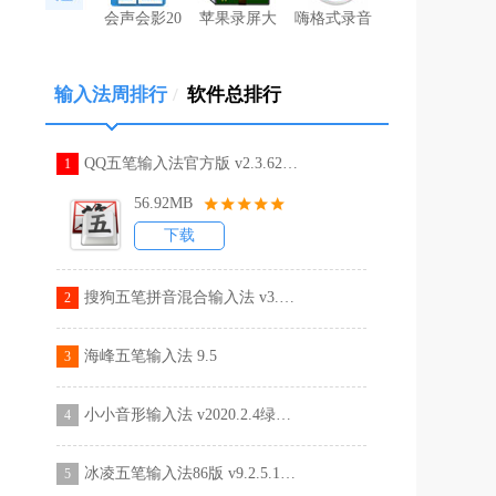
会声会影20
苹果录屏大
嗨格式录音
输入法周排行
/
软件总排行
QQ五笔输入法官方版 v2.3.622.40
1
56.92MB
下载
搜狗五笔拼音混合输入法 v3.1.0.1751官方版
2
海峰五笔输入法 9.5
3
小小音形输入法 v2020.2.4绿色版
4
冰凌五笔输入法86版 v9.2.5.191224
5