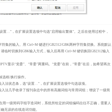
设置…”，在扩展设置选项中勾选“启用输出繁体”。之后在使用过程中，
字符集的输入。用 Ctrl+M 键进行GB2312/GBK两种字符集切换。系统默认
临时切换到GBK输入方式，输入后再用 Ctrl+M 键切换回GB2312输入
IPTV显示“党委”、“常委”两重码。“党委”在前，“常委”在后，如希望再次
候选框/换行操作。
点输入法状态条，选“设置…”，在扩展设置选项中勾选该项。
品五笔输入法几乎收录了报刊杂志中的所有高频词组与常用词组；增设了一级简
，在用一级简码字组字造词时，系统所给定的词组编码往往不正确，需要人
正确无误的在线造词功能。