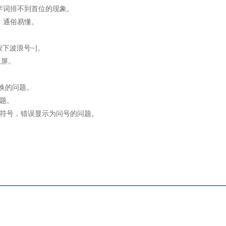
字词排不到首位的现象。
，通俗易懂。
下波浪号~]。
上屏。
切换的问题。
问题。
殊符号，错误显示为问号的问题。