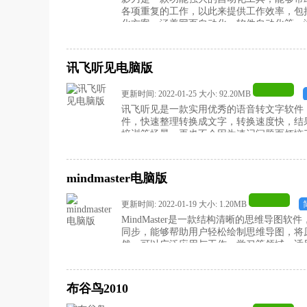
各项重复的工作，以此来提供工作效率，包
化方案，涵盖网页自动化、软件自动化等，
官方最新版吧！
讯飞听见电脑版
更新时间: 2022-01-25 大小: 92.20MB
讯飞听见是一款实用优秀的语音转文字软件
件，快速整理转换成文字，转换速度快，结
培训等场景，再也不会因为速记问题而烦恼
来下载讯飞听见电脑版吧！
mindmaster电脑版
更新时间: 2022-01-19 大小: 1.20MB
MindMaster是一款结构清晰的思维导
同步，能够帮助用户轻松绘制思维导图，将
然，可以广泛应用与工作、学习等领域，适
它来绘制思维导图，有需要的用户赶快来下载mi
布谷鸟2010