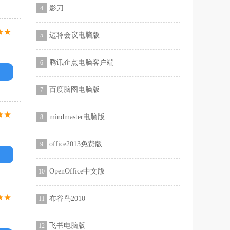
影刀
4
迈聆会议电脑版
5
腾讯企点电脑客户端
6
百度脑图电脑版
7
mindmaster电脑版
8
office2013免费版
9
OpenOffice中文版
10
布谷鸟2010
11
飞书电脑版
12