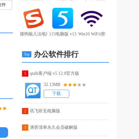
软件
搜狗输入法电脑去广告版 v9.7a无广告
115电脑版 v13.0.0.2官方版
Win10 WiFii密码查询工具 V1.0
办公软件排行
Top
qtalk客户端 v5.12.0官方版
1
32.13MB
下载
讯飞听见电脑版
2
滴答清单永久会员破解版
3