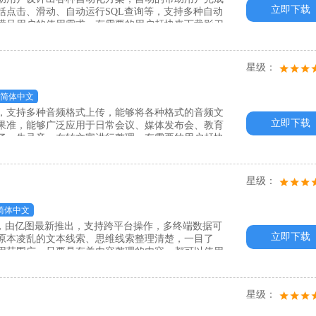
立即下载
括点击、滑动、自动运行SQL查询等，支持多种自动
满足用户的使用需求，有需要的用户赶快来下载影刀
星级：
简体中文
，支持多种音频格式上传，能够将各种格式的音频文
立即下载
果准，能够广泛应用于日常会议、媒体发布会、教育
了，先录音，在转文字进行整理，有需要的用户赶快
星级：
简体中文
图软件，由亿图最新推出，支持跨平台操作，多终端数据可
立即下载
原本凌乱的文本线索、思维线索整理清楚，一目了
用范围广，只要是有关内容整理的内容，都可以使用
ndmaster电脑版吧！
星级：