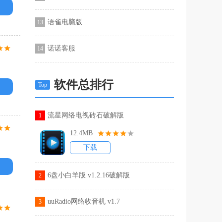
语雀电脑版
13
诺诺客服
14
软件总排行
Top
流星网络电视砖石破解版
1
12.4MB
下载
6盘小白羊版 v1.2.16破解版
2
uuRadio网络收音机 v1.7
3