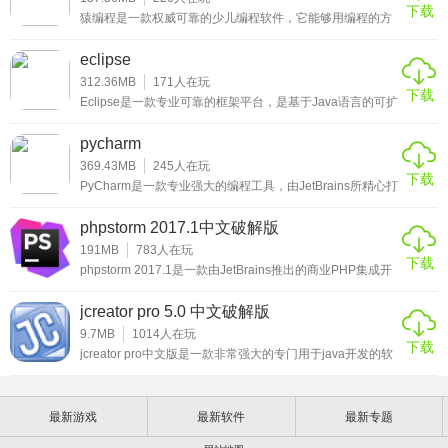
国情的命令，如中文格式日期和时间处理、汉字发音处理、
下载
吧！
猿编程是一款权威可靠的少儿编程软件，它能够用编程的方
全半角字符处理、人民币金额的处理等。
式，培养锻炼孩子的逻辑思维能力，通过图形编程的方式，
避开枯燥的程序语言，让孩子提升对编程的学习兴趣，对于
eclipse
10、易语言综合采用了结构化、面向对象、组件、构架、集
将来学习其他的内容，也更能够开拓思维，思维开拓了，学
什么都很快，有需要的用户赶快来下载猿编程客户端吧！
312.36MB
171
人在玩
成化等多种先进技术，并在运行效率、性能价格比、全可视
下载
Eclipse是一款专业可靠的框架平台，是基于Java语言的可扩
化支持、适应本地化需要、面向对象以及提供Windows，
展开发平台，可以通过安装不同类型的插件来实现对其它计
算机语言的编辑开发，如C++、PHH、PYTHON等，专注于
Linux上的运行平台等具有特色。
pycharm
为高度集成的工具开发提供一个具有商业品质的工业平台，
功能超强大，有需要的用户赶快来下载eclipse吧！
369.43MB
245
人在玩
下载
11、现有各种支持库多达40多个，用户可以使用她来满足几
PyCharm是一款专业强大的编程工具，由JetBrains所精心打
造，具有多项实用的IDE功能，涵盖代码跳转、语法高亮、
乎所有的Windows编程需求，多媒体功能支持强大，完善的
调试、单元测试、版本控制等功能，并且这些功能可以在先
phpstorm 2017.1中文破解版
网络、端口通讯和互联网功能支持，网上与论坛上的学习资
进代码分析程序的支持下，帮助开发人员更好的使用
PyCharm软件，有需要的用户赶快来下载pycharm中文版
191MB
783
人在玩
源众多。
下载
吧！
phpstorm 2017.1是一款由JetBrains推出的商业PHP集成开
发工具，帮助用户进行编码和调整，让用户能够轻松完成对
使用方法
于网站的开发设计工作，和用户们熟悉的Zend Studio一样，
jcreator pro 5.0 中文破解版
这款PHP开发工具也是由java开发，所以用户不但能够在
windows上使用这款软件进行PHP的开发，也能够在Linux
9.7MB
1014
人在玩
1、打开安装好的易语言软件，点击上方菜单栏中的“程序”按
下载
和Mac上使用。phpstorm 2017.1目前已经支持最新的P
jcreator pro中文版是一款非常强大的专门用于java开发的软
钮，然后打开下拉菜单中的“新建”选项。
件，共有两个版本分别是Le版和pro版，这两个版本一个收
费一个免费，收费的自然是pro版，毕竟是专业版，而小编带
来的自然是功能完善的pro版，而且小编还带来了注册码让用
2、在项目新建窗口中，先从左侧选择需要创建的项目类目，
最新游戏
最新软件
最新专题
户免费使用需要的用户不要错过哦。很多开发java的用户都
会使用多重的java开发环境，这款jcreator pro中文版是非常
之后在右侧选择对应的项目类型，并点击“确定”。（此处我们