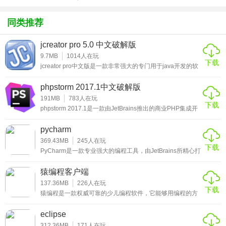
11、人机界面友好，集成化程序设计界面。
方版v1.0.1
化包绅士奶
绅士mod
游戏
杀版）
同类推荐
12、代码即为文档、源程序格式统一。
13、超强的程序编辑器。
jcreator pro 5.0 中文破解版
9.7MB
1014
人在玩
下载
14、多媒体功能支持强大。
jcreator pro中文版是一款非常强大的专门用于java开发的软
件，共有两个版本分别是Le版和pro版，这两个版本一个收
15、完善的网络、端口通讯和互联网功能支持。
费一个免费，收费的自然是pro版，毕竟是专业版，而小编带
phpstorm 2017.1中文破解版
来的自然是功能完善的pro版，而且小编还带来了注册码让用
户免费使用需要的用户不要错过哦。很多开发java的用户都
191MB
783
人在玩
16、支持调用API底层函数。
下载
会使用多重的java开发环境，这款jcreator pro中文版是非常
phpstorm 2017.1是一款由JetBrains推出的商业PHP集成开
适合一些个人的j
发工具，帮助用户进行编码和调整，让用户能够轻松完成对
17、支持标准外部OCX组件。
于网站的开发设计工作，和用户们熟悉的Zend Studio一样，
pycharm
这款PHP开发工具也是由java开发，所以用户不但能够在
18、可由易语言支持库无限扩充其功能。
windows上使用这款软件进行PHP的开发，也能够在Linux
369.43MB
245
人在玩
下载
和Mac上使用。phpstorm 2017.1目前已经支持最新的P
PyCharm是一款专业强大的编程工具，由JetBrains所精心打
19、模块化开发。
造，具有多项实用的IDE功能，涵盖代码跳转、语法高亮、
调试、单元测试、版本控制等功能，并且这些功能可以在先
猿编程客户端
进代码分析程序的支持下，帮助开发人员更好的使用
20、强大的学习与帮助系统。
PyCharm软件，有需要的用户赶快来下载pycharm中文版
137.36MB
226
人在玩
下载
吧！
猿编程是一款权威可靠的少儿编程软件，它能够用编程的方
软件特色
式，培养锻炼孩子的逻辑思维能力，通过图形编程的方式，
避开枯燥的程序语言，让孩子提升对编程的学习兴趣，对于
eclipse
将来学习其他的内容，也更能够开拓思维，思维开拓了，学
1、易语言汉语编程环境是一个支持基于汉语字、词编程的、
什么都很快，有需要的用户赶快来下载猿编程客户端吧！
312.36MB
171
人在玩