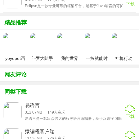
下载
全可视化的、跨主流操作系统平台的编程工具环境。
Eclipse是一款专业可靠的框架平台，是基于Java语言的可扩
展开发平台，可以通过安装不同类型的插件来实现对其它计
算机语言的编辑开发，如C++、PHH、PYTHON等，专注于
2、拥有简、繁汉语以及英语、日语等多语种版本。
为高度集成的工具开发提供一个具有商业品质的工业平台，
精品推荐
功能超强大，有需要的用户赶快来下载eclipse吧！
3、能与常用的编程语言互相调用。
4、具有充分利用API，COM、DLL、OCX组件，各种主流数
据库，各种实用程序等多种资源的接口和支撑工具。
yoyopet画
斗罗大陆手
我的世界
一按就能时
神枪行动
5、易语言有自主开发的高质量编译器，中文源代码被直接编
质助手
游破解版无
（0元送无
停的怀表汉
（无限钻
译为CPU指令，运行效率高，安全可信性高。
（120帧超
限钻石
限钻石）
化安卓版
石）
网友评论
高清）
6、拥有自己的数据库系统，且支持访问现有所有数据库。
同类下载
7、内置专用输入法，支持中文语句快速录入，完全解决了中
文输入慢的问题。
易语言
8、易语言除了支持界面设计的可视化，还支持程序流程的即
312.07MB
149
人在玩
下载
易语言是一款出众强大的程序语言编辑器，基于汉语字词编
时可视化。
程的、跨主流操作系统所打造，专门个人开发者所打造，能
够帮助开发者独立开发出各种中小型软件，软件支持与常用
9、除了语句的中文化之外，易语言中还专门提供了适合中国
猿编程客户端
的编程语言互相调用，持微软官方动态链接库和第三方组
件，扩展性非常强，有需要的用户赶快来下载易语言破解版
137.36MB
226
人在玩