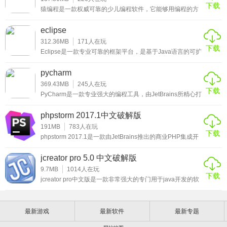
下载
吧！
猿编程是一款权威可靠的少儿编程软件，它能够用编程的方
力功能。
式，培养锻炼孩子的逻辑思维能力，通过图形编程的方式，
避开枯燥的程序语言，让孩子提升对编程的学习兴趣，对于
2、获得智能帮助
eclipse
将来学习其他的内容，也更能够开拓思维，思维开拓了，学
什么都很快，有需要的用户赶快来下载猿编程客户端吧！
312.36MB
171
人在玩
下载
PyCharm知道你的代码的一切。依靠智能代码完成，动态错
Eclipse是一款专业可靠的框架平台，是基于Java语言的可扩
展开发平台，可以通过安装不同类型的插件来实现对其它计
误检查和快速修复，简单的项目导航等等。
算机语言的编辑开发，如C++、PHH、PYTHON等，专注于
pycharm
为高度集成的工具开发提供一个具有商业品质的工业平台，
3、提升代码质量
功能超强大，有需要的用户赶快来下载eclipse吧！
369.43MB
245
人在玩
下载
PyCharm是一款专业强大的编程工具，由JetBrains所精心打
编写整洁且可维护的代码，同时IDE可帮助您通过PEP8检
造，具有多项实用的IDE功能，涵盖代码跳转、语法高亮、
调试、单元测试、版本控制等功能，并且这些功能可以在先
查，测试帮助，智能重构和大量检查来控制质量。
phpstorm 2017.1中文破解版
进代码分析程序的支持下，帮助开发人员更好的使用
PyCharm软件，有需要的用户赶快来下载pycharm中文版
191MB
783
人在玩
4、只需你所需要的一切
下载
吧！
phpstorm 2017.1是一款由JetBrains推出的商业PHP集成开
发工具，帮助用户进行编码和调整，让用户能够轻松完成对
PyCharm由程序员为程序员设计，提供高效Python开发所需
于网站的开发设计工作，和用户们熟悉的Zend Studio一样，
jcreator pro 5.0 中文破解版
这款PHP开发工具也是由java开发，所以用户不但能够在
的所有工具。
windows上使用这款软件进行PHP的开发，也能够在Linux
9.7MB
1014
人在玩
下载
和Mac上使用。phpstorm 2017.1目前已经支持最新的P
jcreator pro中文版是一款非常强大的专门用于java开发的软
5、智能Python协助
件，共有两个版本分别是Le版和pro版，这两个版本一个收
费一个免费，收费的自然是pro版，毕竟是专业版，而小编带
PyCharm提供智能代码完成，代码检查，动态错误突出显示
来的自然是功能完善的pro版，而且小编还带来了注册码让用
最新游戏
最新软件
最新专题
户免费使用需要的用户不要错过哦。很多开发java的用户都
和快速修复，以及自动代码重构和丰富的导航功能。
会使用多重的java开发环境，这款jcreator pro中文版是非常