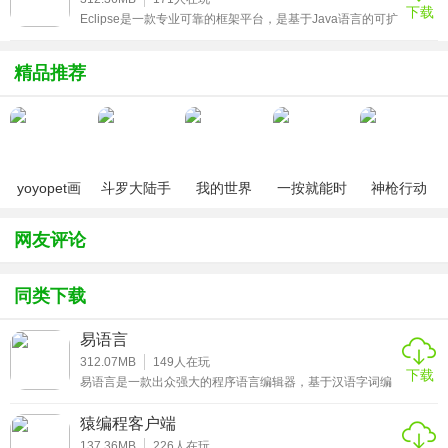
8、图形页面调试器
下载
Eclipse是一款专业可靠的框架平台，是基于Java语言的可扩
展开发平台，可以通过安装不同类型的插件来实现对其它计
PyCharm Edu用户可以用其自带的功能全面的调试器对
算机语言的编辑开发，如C++、PHH、PYTHON等，专注于
Python或者Django应用程序以及测试单元进行调整，该调试
为高度集成的工具开发提供一个具有商业品质的工业平台，
精品推荐
功能超强大，有需要的用户赶快来下载eclipse吧！
器带断点，步进，多画面视图，窗口以及评估表达式。
9、集成的单元测试
PyCharm Edu用户可以在一个文件夹运行一个测试文件，单
yoyopet画
斗罗大陆手
我的世界
一按就能时
神枪行动
个测试类，一个方法或者所有测试项目。
质助手
游破解版无
（0元送无
停的怀表汉
（无限钻
（120帧超
限钻石
限钻石）
化安卓版
石）
10、可自定义&可扩展
网友评论
高清）
可绑定了 Textmate， NetBeans， Eclipse & Emacs 键盘主
同类下载
盘，以及 Vi/Vim仿真插件。
软件特色
易语言
312.07MB
149
人在玩
下载
1、更富有成效
易语言是一款出众强大的程序语言编辑器，基于汉语字词编
程的、跨主流操作系统所打造，专门个人开发者所打造，能
够帮助开发者独立开发出各种中小型软件，软件支持与常用
PyCharm负责日常工作，节省时间。专注于更大的事物，并
猿编程客户端
的编程语言互相调用，持微软官方动态链接库和第三方组
采用以键盘为中心的方法，以充分利用PyCharm的众多生产
件，扩展性非常强，有需要的用户赶快来下载易语言破解版
137.36MB
226
人在玩