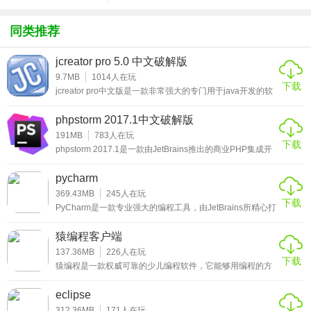
有了该功能，PyCharm Edu用户便能在项目范围内轻松进行
方版v1.0.1
化包绅士奶
绅士mod
游戏
重命名，提取方法/超类，导入域/变量/常量，移动和前推/后
杀版）
同类推荐
退重构。
jcreator pro 5.0 中文破解版
5、支持Django
9.7MB
1014
人在玩
下载
有了它自带的HTML，CSS和 JavaScript编辑器 ，PyCharm
jcreator pro中文版是一款非常强大的专门用于java开发的软
件，共有两个版本分别是Le版和pro版，这两个版本一个收
免费版用户可以更快速的通过Djang框架进行Web开发。此
费一个免费，收费的自然是pro版，毕竟是专业版，而小编带
phpstorm 2017.1中文破解版
来的自然是功能完善的pro版，而且小编还带来了注册码让用
外，其还能支持CoffeeScript， Mako 和 Jinja2。
户免费使用需要的用户不要错过哦。很多开发java的用户都
191MB
783
人在玩
下载
会使用多重的java开发环境，这款jcreator pro中文版是非常
phpstorm 2017.1是一款由JetBrains推出的商业PHP集成开
6、支持Google App引擎
适合一些个人的j
发工具，帮助用户进行编码和调整，让用户能够轻松完成对
于网站的开发设计工作，和用户们熟悉的Zend Studio一样，
pycharm
用户可选择使用Python 2.5或者2.7运行环境，为Google APp
这款PHP开发工具也是由java开发，所以用户不但能够在
windows上使用这款软件进行PHP的开发，也能够在Linux
369.43MB
245
人在玩
引擎进行应用程序的开发，并执行例行程序部署工作。
下载
和Mac上使用。phpstorm 2017.1目前已经支持最新的P
PyCharm是一款专业强大的编程工具，由JetBrains所精心打
造，具有多项实用的IDE功能，涵盖代码跳转、语法高亮、
7、集成版本控制
调试、单元测试、版本控制等功能，并且这些功能可以在先
猿编程客户端
进代码分析程序的支持下，帮助开发人员更好的使用
登入，录出，视图拆分与合并--所有这些功能都能在其统一的
PyCharm软件，有需要的用户赶快来下载pycharm中文版
137.36MB
226
人在玩
下载
吧！
猿编程是一款权威可靠的少儿编程软件，它能够用编程的方
VCS用户界面（可用于Mercurial， Subversion， Git，
式，培养锻炼孩子的逻辑思维能力，通过图形编程的方式，
Perforce 和其他的 SCM）中得到。
避开枯燥的程序语言，让孩子提升对编程的学习兴趣，对于
eclipse
将来学习其他的内容，也更能够开拓思维，思维开拓了，学
什么都很快，有需要的用户赶快来下载猿编程客户端吧！
312.36MB
171
人在玩