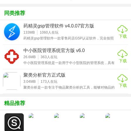
方版v1.0.1
载
化包绅士奶
绅士mod
游戏
杀版）
同类推荐
药精灵gsp管理软件 v4.0.07官方版
133MB
1060
人在玩
下载
药精灵gsp管理软件一款零售药店GSP认证软件，完全按照
新版GSP的标准进行设计，从首营企业的审批、首营药品的
审批，到药品的进销存都有完整的报表。药品的分类清晰：
中小医院管理系统官方版 v6.0
药品的经营范围、处方 药非处方药的分类、药品的剂型分类
以及毒麻精放的分类。药品的批号、效期、 批准文号都有完
26.6MB
363
人在玩
下载
整的记录和跟踪。对药品质量的维护管理、对人员的健康状
中小医院管理系统是一款用于中小型医院的管理系统，具有
2、药库对接：与国家药品库无缝对接，自带16万多条药品数
况、设备的运转等。药精灵gsp管理软件是一款专业的药店
全方面的医院管理功能。中小医院管理系统能够有效地对药
药品
房进行管理，实时了解药品采购、药品动态，及时补充药品
据，并实时更新。
聚类分析官方正式版
库存，方便了对于药品的管理，大大提高了工作效率；同时
3、远程管理：无论出差，还是旅游，通过手机APP和微信，
中小医院管理系统对全科诊疗进行优化，有效地加快挂号、
3.04MB
173
人在玩
下载
缴费、取药的流程，方便病人的同时也节省了工作时间；除
聚类分析是一款专注于物品聚类分析的工具，能够对物品的
全方位管理药店。
此之外中小医院管理系统还能对医院整体进行管理，一目了
杂合度、遗传距离以及信息含量进行计算分析，并能够直接
然观察医院的经营
以图文的方式，显示出分析结果，详细的提供分析结果数
4、智能采购：连接上游库存，合理采购，减少库存积压，降
据，方便用户查看，适用范围广，可适用于血型、品种聚
精品推荐
低运营成本。
类、蛋白质多态等多个方便，有需要的用户赶快来下载聚类
分析官方正式版吧！
5、销售方便：界面清晰，操作便捷，支持移动支付。
6、会员管理：智能数据分析消费者需求，实现营销互动、积
分管理、用药提醒等。