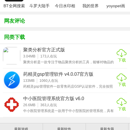
BT全网搜索
斗罗大陆手
今日水印相
我的世界
yoyopet画
7、多点触发：智能盘点、微商城、医保对接、查询上游库存
游破解版无
机（考勤打
（七日杀
质助手
等。
限钻石
卡作弊版）
mod）
（120帧超
网友评论
高清）
8、免服务费：终身免费升级，无服务费、24小时贴心管家。
同类下载
聚类分析官方正式版
3.04MB
173
人在玩
下载
聚类分析是一款专注于物品聚类分析的工具，能够对物品的
杂合度、遗传距离以及信息含量进行计算分析，并能够直接
以图文的方式，显示出分析结果，详细的提供分析结果数
药精灵gsp管理软件 v4.0.07官方版
据，方便用户查看，适用范围广，可适用于血型、品种聚
类、蛋白质多态等多个方便，有需要的用户赶快来下载聚类
133MB
1060
人在玩
下载
分析官方正式版吧！
药精灵gsp管理软件一款零售药店GSP认证软件，完全按照
新版GSP的标准进行设计，从首营企业的审批、首营药品的
审批，到药品的进销存都有完整的报表。药品的分类清晰：
中小医院管理系统官方版 v6.0
药品的经营范围、处方 药非处方药的分类、药品的剂型分类
以及毒麻精放的分类。药品的批号、效期、 批准文号都有完
26.6MB
363
人在玩
药精灵与医药批发公司对接的三大优势：
下载
整的记录和跟踪。对药品质量的维护管理、对人员的健康状
中小医院管理系统是一款用于中小型医院的管理系统，具有
优势一：助力销售
况、设备的运转等。药精灵gsp管理软件是一款专业的药店
全方面的医院管理功能。中小医院管理系统能够有效地对药
药品
房进行管理，实时了解药品采购、药品动态，及时补充药品
药精灵与上下游对接后，批发公司可根据药店采购单量，利
库存，方便了对于药品的管理，大大提高了工作效率；同时
最新游戏
最新软件
最新专题
中小医院管理系统对全科诊疗进行优化，有效地加快挂号、