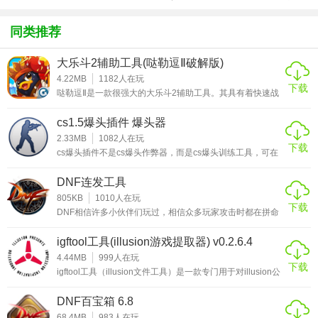
方版v1.0.1
载
化包绅士奶
绅士mod
游戏
杀版）
同类推荐
大乐斗2辅助工具(哒勒逗Ⅱ破解版)
v2016.4.10.2
4.22MB
1182
人在玩
下载
哒勒逗Ⅱ是一款很强大的大乐斗2辅助工具。其具有着快速战
斗、自动补血、自动领取奖励、自动抽取奖励牌、自动武神
塔、自动功勋、社区冥修、师徒经验和帮派查询等强大功
cs1.5爆头插件 爆头器
能。哒勒逗Ⅱ新增和优化了许多功能，例如新增花帖跑地狱龙
宫功能，额外收费、修改技能设置界面和修正一键开宝箱
2.33MB
1082
人在玩
下载
等。大乐斗2，又称大乐斗2，是腾讯公司推出的一款以QQ
cs爆头插件不是cs爆头作弊器，而是cs爆头训练工具，可在
使用步骤：
宠物为题材的武侠风格回合制网页游戏。该游戏已于2010年
cs1.5和cs1.6版本中使用，cs爆头插件工具就是CS的机器
10月11
人，带有爆头训练插件 软件使用方法 1、把压缩包里的
DNF连发工具
1、解压出NBA 2K13 All-Star；
cstrike文件内的东西复制到你的cstrike目录里面，覆盖即可
2.插件放到cs安装目录里面就能使用，如果打开爆头训练模
805KB
1010
人在玩
下载
式，那么打击敌人其它身体部位都无效，只有爆头才
DNF相信许多小伙伴们玩过，相信众多玩家攻击时都在拼命
2、将文件覆盖掉游戏Saves目录。
按键，长时间游戏可能会造成指头比较累，所以小编带来
DNF连发程序，让我们的用户可以更轻松的体验游戏。软件
PS：游戏目录路径，如下XP用户: C:Documents And
igftool工具(illusion游戏提取器) v0.2.6.4
十分的小巧，功能却十分的强大吗让用户在打开软件后轻松
使用X键快速攻击，当然你也可以设置其他按键，向我们的
4.44MB
999
人在玩
Settings[您的用户名，默认为Administrator]Application
下载
里鬼剑士就非常需要这款软件，那么赶紧下载体验DNF连发
igftool工具（illusion文件工具）是一款专门用于对illusion公
Data2K SportsNBA 2K13Saves
程序吧。DNF连发程序使用方法解压缩后打开SET_AHK中
司游戏进行文件提取、替换、修改和打包的辅助工具。对于
的SE
喜欢玩日系游戏的人来说，illusion公司算得上是一个非常有
DNF百宝箱 6.8
Vista/Win 7用户: C:Users[默认为
名的公司了，旗下包含了尾行、痴汉电车、欲望格斗、人工
少女和性感沙滩等等众多知名的作品，大家使用这个工具最
68.4MB
983
人在玩