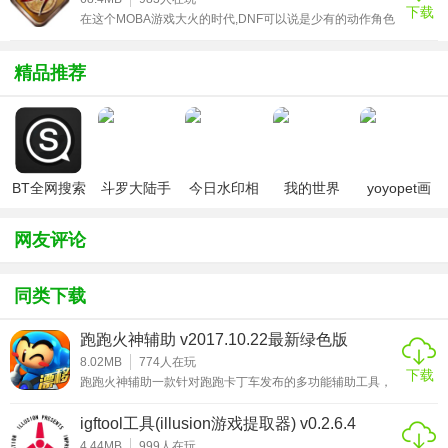
Administrator]AppDataRoaming2K SportsNBA 2K13Saves
下载
多用于去掉游戏中的马赛克。它能够支持illusion旗下所有游
在这个MOBA游戏大火的时代,DNF可以说是少有的动作角色
戏的格式，若
扮演类游戏，如果有一个好的辅助工具，比如DNF百宝箱，
我们的用户就能够轻松的体验游戏。按键连发是DNF中最常
用的辅助工具，不管是刷图，还是PK，有了连发让你更迅速
精品推荐
的进行攻击，将自己的攻速发挥到最大。除了连发意外，对
于刷图搬砖玩家来说，DNF百宝箱的双开可以说是超级棒的
功能，还在担心自己活动刷图刷道具慢吗，打开百宝箱，让
你
BT全网搜索
斗罗大陆手
今日水印相
我的世界
yoyopet画
游破解版无
机（考勤打
（七日杀
质助手
限钻石
卡作弊版）
mod）
（120帧超
网友评论
高清）
同类下载
跑跑火神辅助 v2017.10.22最新绿色版
8.02MB
774
人在玩
下载
跑跑火神辅助一款针对跑跑卡丁车发布的多功能辅助工具，
跑跑火神辅助内置有多个版本，支持无限加速、瞬间移动、
位置转移、获取加速器、集气速度)，锁定气体，秒杀故事，
igftool工具(illusion游戏提取器) v0.2.6.4
无限双卡，无限变道具，天使延长等众多功能，有了这款跑
跑火神辅助可以让你轻轻松松就得到第一，平时喜欢玩跑跑
4.44MB
999
人在玩