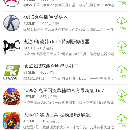
下载
卡丁车的朋友可以来下载体验哦！功能特色道具功能无限双
igftool工具（illusion文件工具）是一款专门用于对illusion公
卡，无限变道具，属性速逃，属性防魔，防御水泡，防御导
司游戏进行文件提取、替换、修改和打包的辅助工具。对于
弹，防御苍蝇，
喜欢玩日系游戏的人来说，illusion公司算得上是一个非常有
cs1.5爆头插件 爆头器
名的公司了，旗下包含了尾行、痴汉电车、欲望格斗、人工
少女和性感沙滩等等众多知名的作品，大家使用这个工具最
2.33MB
1082
人在玩
下载
多用于去掉游戏中的马赛克。它能够支持illusion旗下所有游
cs爆头插件不是cs爆头作弊器，而是cs爆头训练工具，可在
戏的格式，若
cs1.5和cs1.6版本中使用，cs爆头插件工具就是CS的机器
人，带有爆头训练插件 软件使用方法 1、把压缩包里的
鬼泣3修改器 dmc3特别版修改器
cstrike文件内的东西复制到你的cstrike目录里面，覆盖即可
2.插件放到cs安装目录里面就能使用，如果打开爆头训练模
24KB
681
人在玩
下载
式，那么打击敌人其它身体部位都无效，只有爆头才
鬼泣3修改器是用于鬼泣3游戏的辅助工具。运行修改器后进
入游戏，点击热键即可使用，可实现的功能有：无敌、无限
钱、无限道具、无限变身、轻松SSS、一击必杀、快速升
nba2k13东西全明星队补丁
级、子弹时间、超级加速、保存位置和返回位置。该修改器
基本上能够满足玩家的各种需求，但是要注意部分功能还不
53.3MB
602
人在玩
下载
是很完善，在某些场景下使用会出现bug，请谨慎使用。 鬼
nba2k13推出了一个全新的资料片（DLC）——全明星赛，
泣3修改器功能介绍： F1 无敌
这是值得高兴的事。但是在PC上玩这款游戏的玩家可能有些
纠结，因为他们享受不到这个资料片，不过，民间最不缺的
4399洛克王国旋风辅助官方最新版 19.7
就是人才，一个玩家根据DLC自制了全明星球队的补丁，PC
上的玩家们可以使用该补丁进行一下自我安慰。在这为您提
1.57MB
857
人在玩
下载
供nba2k13东西全明星队补丁的下载。补丁说明：该补丁含
洛克王国旋风辅助是一款根据网页游戏洛克王国制作的游戏
全明星名单补丁,东西两支全明星球队将替换掉魔术队
辅助工具，软件拥有一键刷历练值、自动捕捉宠物、捕捉宠
物、增加宠物医院回血回蓝等功能，让玩家可以在游戏中更
大乐斗2辅助工具(哒勒逗Ⅱ破解版)
加轻松的体验游戏乐趣。新版本的辅助工具，为了能够更加
v2016.4.10.2
方便玩家在游戏中的使用，将上面的功能按照杂类专区、娱
4.22MB
1182
人在玩
下载
乐专区、人物专区、宠物专区、实用赚钱、一键专区等进行
哒勒逗Ⅱ是一款很强大的大乐斗2辅助工具。其具有着快速战