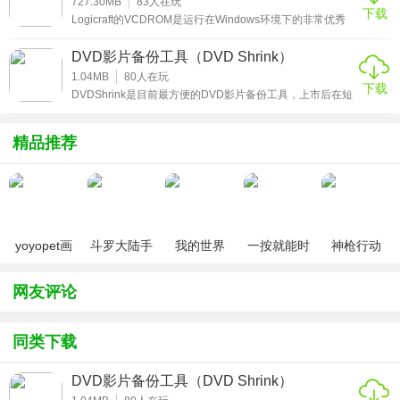
727.30MB
83
人在玩
下载
Logicraft的VCDROM是运行在Windows环境下的非常优秀
的虚拟光驱软件，对于这款软件有需要的可以直接免费在线
下载安装。
DVD影片备份工具（DVD Shrink）
V5.2.1.15 最新版
1.04MB
80
人在玩
下载
DVDShrink是目前最方便的DVD影片备份工具，上市后在短
时间内就获得了大量用户的青睐，同时使用简单便捷，功能
齐全，每一部影视资源40分钟即可完成DVD影片备份,透过
简单的影片压缩设定，你也可以将原本需要拆片才可烧录的
精品推荐
大容量DVD影片塞入一张DVD烧录片中，而内建的DVD影片
防拷解除功能，更省下不少影片撷取需要等待的时间，直接
进行影片压缩即可马上使用。
yoyopet画
斗罗大陆手
我的世界
一按就能时
神枪行动
质助手
游破解版无
（0元送无
停的怀表汉
（无限钻
（120帧超
限钻石
限钻石）
化安卓版
石）
网友评论
高清）
同类下载
DVD影片备份工具（DVD Shrink）
V5.2.1.15 最新版