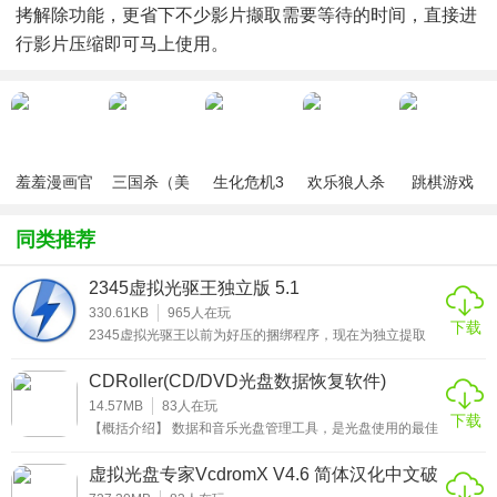
拷解除功能，更省下不少影片撷取需要等待的时间，直接进
行影片压缩即可马上使用。
羞羞漫画官
三国杀（美
生化危机3
欢乐狼人杀
跳棋游戏
方版v1.0.1
化包绅士奶
绅士mod
游戏
杀版）
同类推荐
2345虚拟光驱王独立版 5.1
330.61KB
965
人在玩
下载
2345虚拟光驱王以前为好压的捆绑程序，现在为独立提取
版。这款软件能把镜像挂载成一个虚拟硬盘，直接读取数
据，所谓镜像文件其实和ZIP压缩包类似，它将特定的一系列
CDRoller(CD/DVD光盘数据恢复软件)
文件按照一定的格式制作成单一的文件，以方便用户下载和
V11.82.52最新版免费下载
使用，例如一个测试版的操作系统、游戏等。镜像文件不仅
14.57MB
83
人在玩
下载
具有ZIP压缩包的“合成”功能，它最重要的特点是可以被特定
【概括介绍】 数据和音乐光盘管理工具，是光盘使用的最佳
的软件识别并可直接刻录到光盘上。其实通常意义上的镜像
利器，让每一个光盘都能够轻松的在这里使用，有需要的可
文件可
以直接免费下载。
虚拟光盘专家VcdromX V4.6 简体汉化中文破
解版