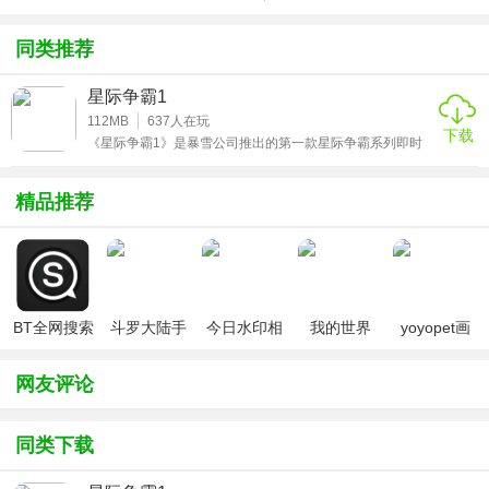
止；
方版v1.0.1
载
化包绅士奶
绅士mod
游戏
杀版）
2.不要因为游戏玩家数量有限而放慢了你造兵的速度；
同类推荐
3.在任何时候都要消耗资源，但不能建造过多的固定防守结
星际争霸1
构，中后期会非常吃亏；
112MB
637
人在玩
下载
《星际争霸1》是暴雪公司推出的第一款星际争霸系列即时
4.前期要尽早探路，能探多少探多少，不要浪费时间，中后期
战略游戏。一款可以让70后和80后在电脑上使用的即时战略
游戏的故事背景主要是发生在26世纪初，在这款星际争霸游
要不断探索。
戏中，三大种族为争夺霸权而展开了斗智斗勇的战斗。
精品推荐
小编测评
暴雪的《星际争霸》，星际一出，全世界都惊呆了，六年不
到，创造了一个游戏界的神话，并有望成为一种像围棋和国
BT全网搜索
斗罗大陆手
今日水印相
我的世界
yoyopet画
际象棋一样流传不息的集智力、体力于一身的竞赛或娱乐项
游破解版无
机（考勤打
（七日杀
质助手
限钻石
卡作弊版）
mod）
（120帧超
目。这款游戏的魅力在于游戏的公平性、可参与性、种族的
网友评论
高清）
平衡性、各种族的独特性，战术的变化多端，以及令人眼花
缭乱的魔术、令人惊叹的操作、使玩星际甚至成了一个职
同类下载
业，非常适合下载体验！