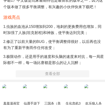
争霸1》中文版是玩家最期待也是最喜欢的版本之一，因为这
个版本做了很多平衡调整，有兴趣的小伙伴快来下载吧！
游戏亮点
1.虫族的血池从150增加到200，地刺的更换费用也增加，同
时加强了人族(坦克射程)和神族，使平衡达到完美；
2.修正了以前大量的BUG，使平衡调整得很好，以后再也没
有为了重新平衡而作任何改变；
3.极限动作，还是用手的速度和头脑的速度来对抗，每一局星
际都不一样，每一场比赛都是那么的让人沉醉；
4.增加了LAN模式，地图预览功能，视频自动保存功能和聊天
查看全部
记录保存功能。
游戏攻略
1、玩家要想不停止生产农夫，就必须让他们去采矿，不能停
羞羞漫画官
仙遇手游下
三国杀（美
生化危机3
欢乐狼人杀