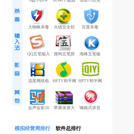
6盘小白羊
m3u8下载器
迅雷11抢先
大蜘蛛杀毒
火绒安全软
百度杀毒
QQ五笔输入
搜狗五笔拼
海峰五笔输
流星网络电
HPTV和平网
HPTV和平网
会声会影20
苹果录屏大
嗨格式录音
模拟经营周排行
/
软件总排行