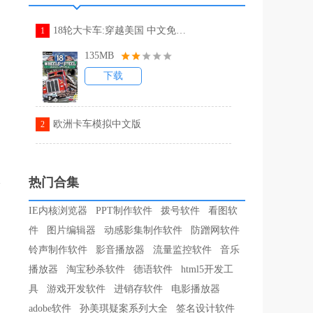
18轮大卡车:穿越美国 中文免安装版
1
135MB
下载
欧洲卡车模拟中文版
2
热门合集
IE内核浏览器
PPT制作软件
拨号软件
看图软
件
图片编辑器
动感影集制作软件
防蹭网软件
铃声制作软件
影音播放器
流量监控软件
音乐
播放器
淘宝秒杀软件
德语软件
html5开发工
具
游戏开发软件
进销存软件
电影播放器
adobe软件
孙美琪疑案系列大全
签名设计软件