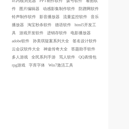
IE内核浏览器
PPT制作软件
拨号软件
看图软
件
图片编辑器
动感影集制作软件
防蹭网软件
铃声制作软件
影音播放器
流量监控软件
音乐
播放器
淘宝秒杀软件
德语软件
html5开发工
具
游戏开发软件
进销存软件
电影播放器
adobe软件
孙美琪疑案系列大全
签名设计软件
云会议软件大全
神途传奇大全
答题助手软件
多人游戏
全民系列手游
骂人软件
QQ表情包
rpg游戏
字库字体
Win7激活工具