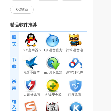
QQ辅助
精品软件推荐
YY变声器 v
QT语音官方
甜筒语音电
6盘小白羊
m3u8下载器
迅雷11抢先
大蜘蛛杀毒
火绒安全软
百度杀毒