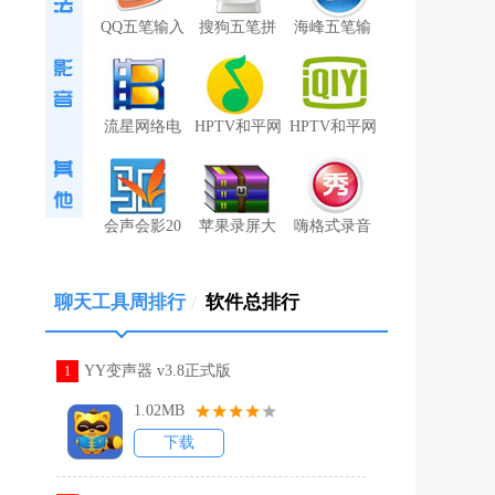
QQ五笔输入
搜狗五笔拼
海峰五笔输
流星网络电
HPTV和平网
HPTV和平网
会声会影20
苹果录屏大
嗨格式录音
聊天工具周排行
/
软件总排行
YY变声器 v3.8正式版
1
1.02MB
下载