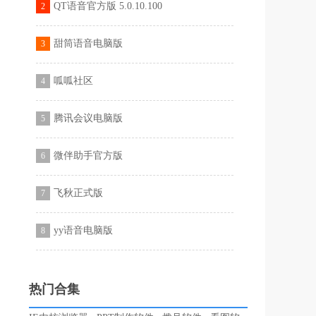
QT语音官方版 5.0.10.100
2
甜筒语音电脑版
3
呱呱社区
4
腾讯会议电脑版
5
微伴助手官方版
6
飞秋正式版
7
yy语音电脑版
8
热门合集