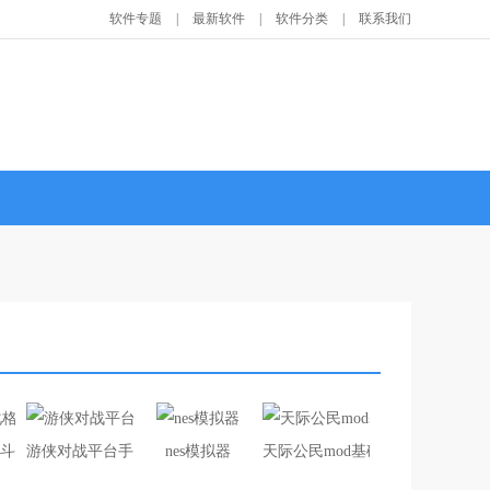
软件专题
|
最新软件
|
软件分类
|
联系我们
斗0（人物皮肤美化包）
游侠对战平台手机版
nes模拟器
天际公民mod基础整合包