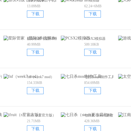
（人物皮肤美化包）
游侠对战平台手机版
nes模拟器
13.09MB
62.24=6MB
下载
下载
星际管家（星际2单机脚本）
PCSX2模拟器
40.99MB
509.18KB
下载
下载
拟器（自带金手指）
fnf（week7 mod）
七日杀mod制作工具
154.33MB
854.69MB
下载
下载
00个经典游戏）
ifruit（r星官方版）
七日杀（steam更改背包id）
21.71MB
428.36MB
下载
下载