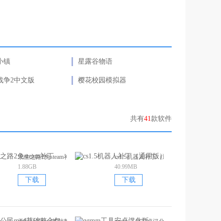
小镇
星露谷物语
战争2中文版
樱花校园模拟器
共有
41
款软件
弊版）
求生之路2免steam补丁
cs1.5机器人补丁（通用版）
1.88GB
40.99MB
下载
下载