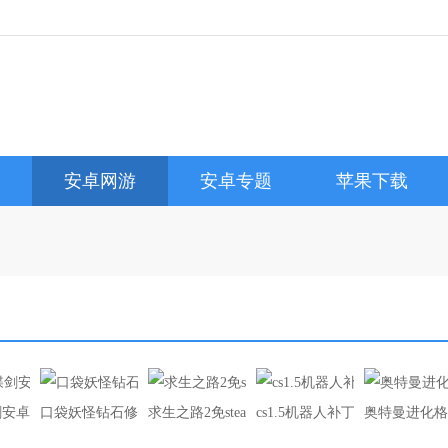
安卓网游
安卓专题
苹果下载
剑安卓版下载
口袋妖怪钻石修改器（内置作弊版）
求生之路2免steam补丁
cs1.5机器人补丁（通用版）
奥特曼进化格