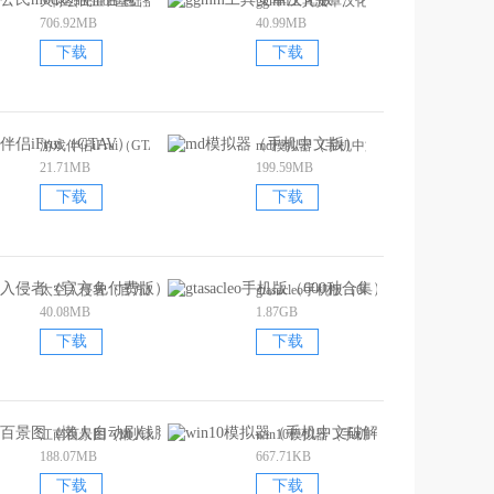
天际公民mod基础整合包
ggmm工具安卓汉化版
706.92MB
40.99MB
下载
下载
游戏伴侣iFrui（GTAV）
md模拟器（手机中文版）
21.71MB
199.59MB
下载
下载
太空入侵者（官方免付费版）
gtasacleo手机版（600种合集）
40.08MB
1.87GB
下载
下载
江南百景图（懒人自动刷钱脚本）
win10模拟器（手机中文破解版）
188.07MB
667.71KB
下载
下载