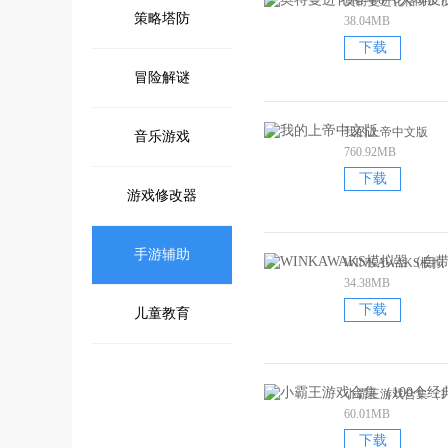
奥特曼进化格斗0
策略塔防
38.04MB
下载
冒险解谜
我的上帝中文版
音乐游戏
760.92MB
下载
游戏修改器
手游辅助
WINKAWAKS模
34.38MB
下载
儿童教育
小霸王游戏合集（1
60.01MB
下载