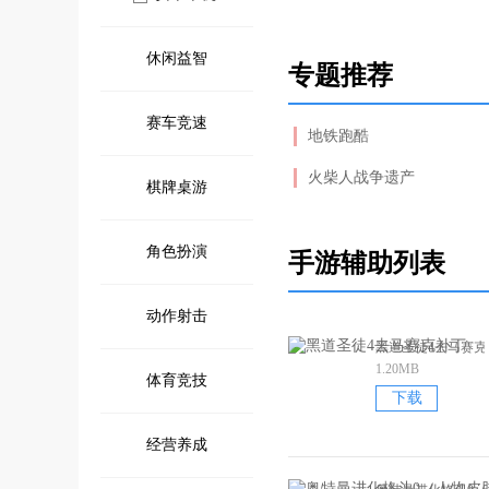
休闲益智
专题推荐
赛车竞速
地铁跑酷
火柴人战争遗产
棋牌桌游
角色扮演
手游辅助列表
动作射击
黑道圣徒4去马赛克
1.20MB
体育竞技
下载
经营养成