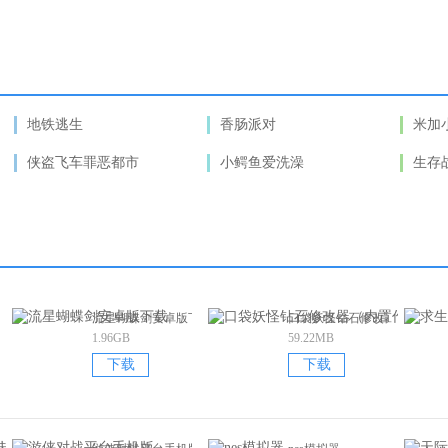
地铁逃生
香肠派对
米加
侠盗飞车罪恶都市
小鳄鱼爱洗澡
生存
补丁
流星蝴蝶剑安卓版下载
口袋妖怪钻石修改器（内置作
1.96GB
59.22MB
下载
下载