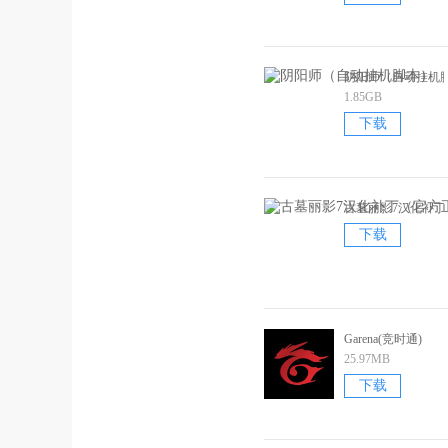
阴阳师（自动挂机
1.85GB
下载
古墓丽影7汉化补
下载
Garena(竞时通)
25.97MB
下载