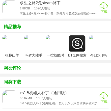
能栏中查看到全部车辆的3D模型以及相关介绍信息，如果你
求生之路2免steam补丁
是一个动手能力比较强的小伙伴，也可以借助这个软件来更
改车辆和武器的外观和属性，提高它们的性能。
1.88GB
1590
人在玩
下载
求生之路2免steam补丁是一款针对同名游戏所推出的steam
免验证登录破解补丁。作为经典的丧尸主题恐怖生存类游
戏，相信有很多小伙伴都很想要体验一番吧!那么如果你想要
不花钱畅玩的话，这款支持中文体验的补丁，一定能满足你
精品推荐
的需求，游戏玩法高度自由、开放世界的动作冒险游戏，游
戏中集合了大量的武器道具，多种不同的游戏场景，还原了
整个都市，游戏还完美移植端游内容，与好友一起联机作
战，真实的游戏场景为你呈现，为玩家带来原汁原味的游戏
体验，玩家们甚至能够尽情在游戏中做各种各样的事情，驾
驶豪华跑车，直升机或者战斗机不在话
模拟山羊
斗罗大陆手
一按就能时
BT全网搜索
今日水印相
v3.1
游破解版无
停的怀表汉
机（考勤打
限钻石
化安卓版
卡作弊版）
网友评论
同类下载
cs1.5机器人补丁（通用版）
40.99MB
1357
人在玩
下载
cs1.5机器人补丁(通用版)是一款可以为玩家自动或手动添加
土匪和警察机器人的辅助型工具。你可以为这些AI角色设置