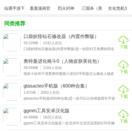
需求，让单机的你也能换着花样玩。
仙遇手游下
羞羞漫画官
烈火封神
三国杀（美
生化危机3
载
方版v1.0.1
化包绅士奶
绅士mod
总结点评
杀版）
同类推荐
这个机器人添加补丁可以为玩家提供更多的游玩内容，另外
口袋妖怪钻石修改器（内置作弊版）
它的兼容性很高，除了能够在1.5版本找那个使用外，像是1.6
59.22MB
2242
人在玩
也能够轻松运行。使用简单，没有广告，也不会造成游戏闪
下载
口袋妖怪钻石修改器(内置作弊版)是一款防封又免费的同名
退等问题出现。
游戏辅助修改器。它所有的功能都为玩家开放，小伙伴可以
按照需求针对所有的数据参数进行修改，全新的版本可以对
奥特曼进化格斗0（人物皮肤美化包）
口袋妖怪都进行适配，其中就包括了包括了红、蓝、绿宝石
等版本哟!
38.04MB
2164
人在玩
下载
很多小伙伴不清楚奥特曼格斗进化0手机版怎么修改人物皮
肤的，关于这个问题，奥特曼进化格斗0(人物皮肤美化包)可
以完美回答大家的疑问哟!它是一款可以让玩家在游戏中自由
gtasacleo手机版（600种合集）
的发挥对英雄外观想象力的辅助工具。用内置的调整功能去
改变他们的皮肤，甚至是的技能。功能非常的丰富，感兴趣
1.87GB
2082
人在玩
下载
的朋友欢迎来奥特曼进化格斗0修改全角色皮肤包开启你的
gtasacleo手机版(600种合集)是一款可以让你侠盗猎车手游
体验!
戏中体验更多本体没有的有趣功能和玩法的工具。支持多人
联机模式，小伙伴们可以同你的朋友一起体验全新的模组和
ggmm工具安卓汉化版
剧情任务，除此之外还可以体验较之本体更加自由的玩法和
丰富的武器载具哟!
40.99MB
1825
人在玩
下载
ggmm工具安卓汉化版是一款支持中文语言设置的GTA车辆
武器MOD查看以及管理器。打开应用，玩家就可以在mod功