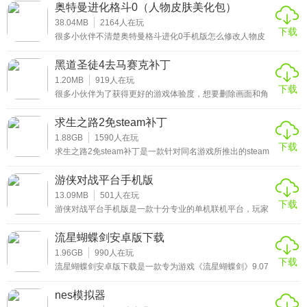
智商值，其实也就是难度，不同的数值会对应它的机敏程
奥特曼进化格斗0（人物皮肤美化包）
度，数字越高，它会越难以对付，如果你是一个高手的话，
不妨试试魔鬼炼狱难度哟!
38.04MB
2164
人在玩
下载
很多小伙伴不清楚奥特曼格斗进化0手机版怎么修改人物皮
肤的，关于这个问题，奥特曼进化格斗0(人物皮肤美化包)可
以完美回答大家的疑问哟!它是一款可以让玩家在游戏中自由
黑道圣徒4去马赛克补丁
的发挥对英雄外观想象力的辅助工具。用内置的调整功能去
改变他们的皮肤，甚至是的技能。功能非常的丰富，感兴趣
1.20MB
919
人在玩
下载
的朋友欢迎来奥特曼进化格斗0修改全角色皮肤包开启你的
很多小伙伴为了获得更好的游戏体验度，想要删除画面和角
体验!
色身上的马赛克遮挡，但是如何去除呢?这款黑道圣徒4去马
赛克补丁可以很好的解决大家的问题。感兴趣的小伙伴不妨
求生之路2免steam补丁
进入绿色软件下载站看看，可以开启你的全新游戏之旅哟!
1.88GB
1590
人在玩
下载
求生之路2免steam补丁是一款针对同名游戏所推出的steam
免验证登录破解补丁。作为经典的丧尸主题恐怖生存类游
戏，相信有很多小伙伴都很想要体验一番吧!那么如果你想要
游侠对战平台手机版
不花钱畅玩的话，这款支持中文体验的补丁，一定能满足你
的需求，游戏玩法高度自由、开放世界的动作冒险游戏，游
13.09MB
501
人在玩
下载
戏中集合了大量的武器道具，多种不同的游戏场景，还原了
游侠对战平台手机版是一款十分专业的单机联机平台，玩家
整个都市，游戏还完美移植端游内容，与好友一起联机作
可以通过它与你的好友一起畅玩各种热门单机游戏。除了能
战，真实的游戏场景为你呈现，为玩家带来原汁原味的游戏
够联机对战这个重要的功能外，玩家也可以通过自定义的模
流星蝴蝶剑安卓版下载
体验，玩家们甚至能够尽情在游戏中做各种各样的事情，驾
式，对这个手机版APP进行一个功能个性化的制定，打造一
驶豪华跑车，直升机或者战斗机不在话
个更加符合你使用规律的平台。
1.96GB
990
人在玩
下载
流星蝴蝶剑安卓版下载是一款专为游戏《流星蝴蝶剑》9.07
版本打造的实用型工具。它的功能涉及范围非常广泛，能够
帮助玩家在游戏中开启多项操作辅助，比如无限气、原地复
nes模拟器
活、全范围救人等，大大降低游戏难度的同时，为玩家们带