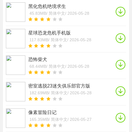
黑化危机绝境求生
45.83MB/
简体中文/
2026-05-28
星球恐龙危机手机版
117.83MB/
简体中文/
2026-05-28
恐怖柴犬
68.44MB/
简体中文/
2026-05-28
密室逃脱23迷失俱乐部官方版
182.69MB/
简体中文/
2026-05-28
像素冒险日记
165.35MB/
简体中文/
2026-05-27