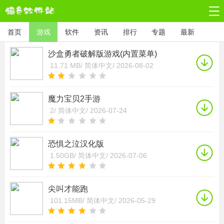
首页
游戏
软件
资讯
排行
专题
最新
沙盒勇者破解版游戏(内置菜单)
11.71 MB/
简体中文/
2026-08-02
魔力宝贝2手游
2/
简体中文/
2026-07-24
恐惧之泣汉化版
1.50GB/
简体中文/
2026-07-06
尖叫才能跑
101.15MB/
简体中文/
2026-05-29