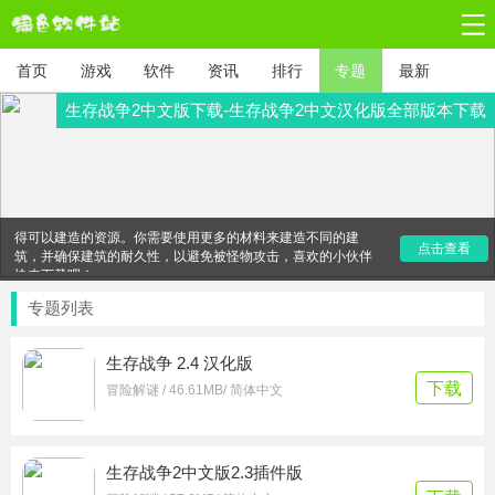
首页
游戏
软件
资讯
排行
专题
最新
生存战争2中文版下载-生存战争2中文汉化版全部版本下载
绿色软件下载站为大家免费提供生存战争2中文版全部版本下
载。生存战争2中文版是一款允许玩家在真正的沙盒世界中生存
的游戏，玩家需要在一个陌生的像素世界中建造自己的家园。
作为游戏的新手，你没有道具资源，只能通过完成日常任务获
得可以建造的资源。你需要使用更多的材料来建造不同的建
点击查看
筑，并确保建筑的耐久性，以避免被怪物攻击，喜欢的小伙伴
快来下载吧！
专题列表
生存战争 2.4 汉化版
下载
冒险解谜 / 46.61MB/ 简体中文
生存战争2中文版2.3插件版