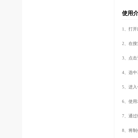
使用
1、打
2、在
3、点
4、选
5、进
6、使
7、通
8、将