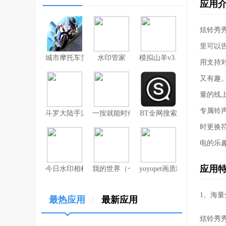
应用
炫铃秀
里可以
城市摩托车竞赛
水印管家
模拟山羊v3.1
用支持
又有趣
量的线
专属铃
斗罗大陆手游破解版无限钻石
一按就能时停的怀表汉化安卓版
BT全网搜索
时更换
电的乐
应用
今日水印相机（考勤打卡作弊版）
我的世界（七日杀mod）
yoyopet画质助手（120帧
1、海
最热应用
/
最新应用
炫铃秀