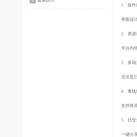
健康抚州
8
1、操
界面设
2、资
平台内
3、多
无论是
4、离
支持将
5、社
一键分