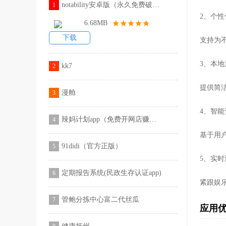
notability安卓版（永久免费破解版）
1
2、个
6.68MB
下载
支持为
3、本
kk7
2
提供简
漫舱
3
4、智
辣妈计划app（免费开网店赚钱）
4
基于用
91didi（官方正版）
5
5、实
定期报告系统(民政生存认证app)
6
紧跟娱
管鲍分拣中心富二代丝瓜
7
应用