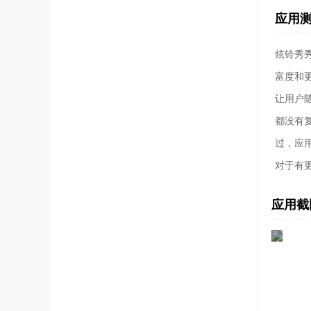
应用
炫铃秀
富度和
让用户
都没有
过，应
对于有
应用截