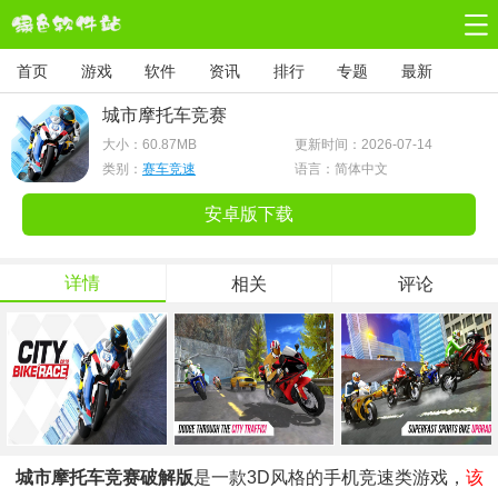
首页
游戏
软件
资讯
排行
专题
最新
城市摩托车竞赛
大小：
60.87MB
更新时间：2026-07-14
类别：
赛车竞速
语言：简体中文
安卓版下载
详情
相关
评论
城市摩托车竞赛破解版
是一款3D风格的手机竞速类游戏，
该