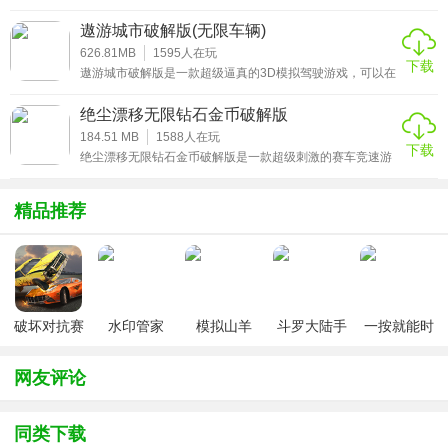
原了动画中的人物及动画场景，在这里玩家可体验到目前最
速游戏，你可以驾驶跑车在城市的路线上跑得很快，和世界
为先
上喜欢赛车的朋友们一起加入速度，选择数百种不同的车辆
遨游城市破解版(无限车辆)
和路线，体验前所未有的竞技比赛，灵活的旋转方向盘避开
障碍物。精彩不容错过，感兴趣的小伙伴赶紧来下载这款头
626.81MB
1595
人在玩
下载
号公路无限金币破解版游戏体验吧。
遨游城市破解版是一款超级逼真的3D模拟驾驶游戏，可以在
游戏中驾驶各种类型的车辆，去往各个城市，欣赏沿途的风
景，采用了最新的3D游戏引擎技术，每个场景画面都非常真
绝尘漂移无限钻石金币破解版
实，让你感受到真
184.51 MB
1588
人在玩
下载
绝尘漂移无限钻石金币破解版是一款超级刺激的赛车竞速游
戏，游戏中有超多酷炫的跑车等你解锁驾驶，游戏有着超真
实的3D画面，以及超级刺激的漂移玩法，游戏中玩家可以感
受到不一样的漂移体验，游戏的玩法十分的丰富，还有多种
精品推荐
不同的游戏模式，可以尽情体验。游戏中玩家可以解锁各种
不同的跑车来进行驾驶，玩家需要在不同的赛道上展开各种
破解说明
的竞速，超多的游戏关卡等你来挑战，感兴趣的小伙伴快来
下载吧！
该游戏已经破解，进入后即可获得免费内购权限，让你随心
所欲的即可获得无限的金币，足够情况下，使用金币不减反
破坏对抗赛
水印管家
模拟山羊
斗罗大陆手
一按就能时
增，进入游戏时，建议在飞行模式下操作，点击购买直接成
车
v3.1
游破解版无
停的怀表汉
功，游戏给用户带来不一样的奖励方式可以让你得到新的体
限钻石
化安卓版
网友评论
验
同类下载