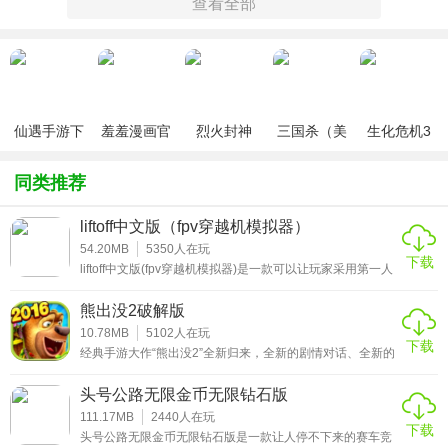
查看全部
仙遇手游下
羞羞漫画官
烈火封神
三国杀（美
生化危机3
载
方版v1.0.1
化包绅士奶
绅士mod
杀版）
同类推荐
游戏特点
liftoff中文版（fpv穿越机模拟器）
1、城市摩托车竞赛破解版的画面十分的写实清晰，音乐也十
54.20MB
5350
人在玩
下载
分的激昂
liftoff中文版(fpv穿越机模拟器)是一款可以让玩家采用第一人
称视角进行模拟飞行的FPV专业练飞软件。它模拟了穿越机
2、令人身历其境的3D的场景及摩托车的模型
各种练习模式，无论是你是一个刚入坑的萌新飞手，还是一
熊出没2破解版
个竞速花飞大佬都可以进行体验。中文语言的设置，让很多
3、可以用得到的奖励为摩托车升级，升级后的属性会大大增
不懂外语的玩家可以更加了解无相关的设置与操作，一对一
10.78MB
5102
人在玩
下载
的翻译，让你在体验乐趣的同时还可以不断提升自身的控飞
强
经典手游大作“熊出没2”全新归来，全新的剧情对话、全新的
能力哟!
关卡、全新的界面和全新的效果，更多无厘头的搞怪剧情，
4、在城市摩托车竞赛破解版世界体验一把飞翔的感觉，在现
让人捧腹大笑的游戏对白，极致高清的3D画面，狂拽酷炫的
头号公路无限金币无限钻石版
萌宠坐骑，震撼视觉的华丽特效，炫酷的光影特效，传神的
实世界里你是不敢想象的
角色设计及更多的游戏玩法都在“熊出没2”。熊出没2破解版
111.17MB
2440
人在玩
下载
根据同名动漫改编，官方正版授权的3D跑酷游戏，其高度还
头号公路无限金币无限钻石版是一款让人停不下来的赛车竞