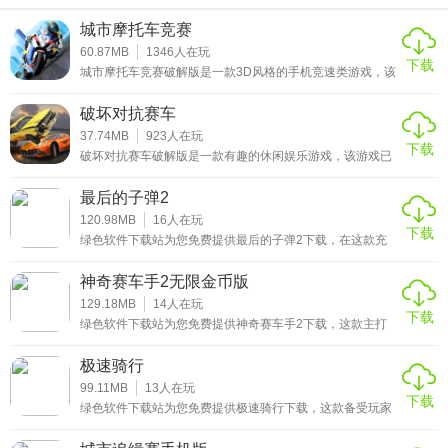
城市摩托车竞赛
60.87MB
1346
人在玩
下载
城市摩托车竞赛破解版是一款3D风格的手机竞速类游戏，该
游戏已经破解，进入后即可获得免费内购权限，让你随心所
欲的即可获得无限的金币，足够情况下，使用金币不减反
破坏对抗赛车
增，进入游戏时，建议在飞行模式下操作，点击购买直接成
功，游戏给用户带来不一样的奖励方式可以让你得到新的体
37.74MB
923
人在玩
下载
验。在城市摩托车竞赛破解版中驾驶我们的车辆，与其他玩
破坏对抗赛车破解版是一款有趣的休闲娱乐游戏，该游戏已
家共同竞技，流畅的游戏画面，简单易上手的游戏操作玩
经破解，进入后即可获得免费内购权限，让你随心所欲的即
法，丰富的任务系统
可获得无限的金币，足够情况下，使用金币不减反增，进入
最后的子弹2
游戏时，建议在飞行模式下操作，点击购买直接成功，游戏
给用户带来不一样的奖励方式可以让你得到新的体验。破坏
120.98MB
16
人在玩
游戏玩法
下载
对抗赛车破解版采用了逼真的3D游戏画面，玩家可以操控汽
绿色软件下载站为您免费提供最后的子弹2下载，在这款充
车不断横冲直撞，游戏的目的并不是比谁的速度更快，而是
1、种族和赶你在大城市作为城市快速驾驶摩托车
满热血与激情的机甲动作射击游戏里，你将化身为捍卫城市
看谁撞坏的汽车
和平的正义使者，操控兼具机器人与汽车双重形态的强大机
神奇赛车手2无限金币版
2、在城市摩托车竞赛破解版中，你会遇到很多真棒功能和大
甲，在开放的都市沙盒世界中自由穿梭战斗。
129.18MB
14
人在玩
量具有挑战性的游戏任务
下载
绿色软件下载站为您免费提供神奇赛车手2下载，这款主打
3、成为最好的绝对最好的，是在这个美丽的城市大怒摩托自
极速竞技的驾驶游戏，凭借逼真的3D物理引擎与写实画风，
成为当下赛车爱好者的热门选择。在游戏里，你能驾驭几十
极速骑行
行车赛车模拟器摩托自行车王
款性能各异的赛车，在城市赛道、沙漠戈壁、山地陡坡等多
样化场景中开启竞速挑战。
99.11MB
13
人在玩
4、惊人的速度城市摩托车辆，收集和解锁
下载
绿色软件下载站为您免费提供极速骑行下载，这款备受玩家
5、许多城市驾驶挑战小时
喜爱的摩托车竞速游戏，凭借极致拟真的驾驶体验、丰富多
样的赛道场景和高度自由的车辆定制系统，成为竞速类游戏