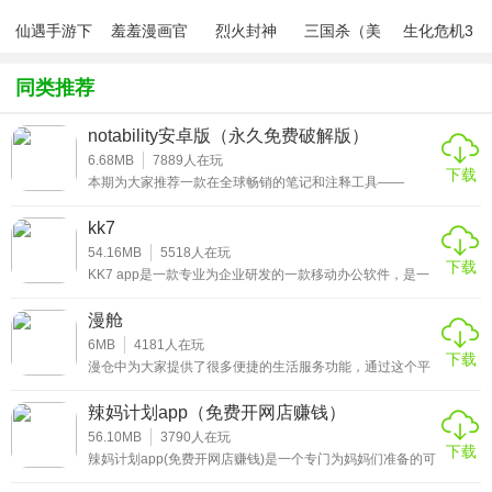
体系，将繁杂的交通法规、安全知识进行系统化整理，通过
仙遇手游下
羞羞漫画官
烈火封神
三国杀（美
生化危机3
图文并茂的形式呈现，搭配简洁易懂的讲解，让用户能轻松
载
方版v1.0.1
化包绅士奶
绅士mod
杀版）
理解并记忆。同时，应用的题库会紧跟全国及各地方的考试
同类推荐
大纲变化实时更新，确保用户练习的题目与真实考试题型、
考点高度契合。
notability安卓版（永久免费破解版）
6.68MB
7889
人在玩
下载
应用特色
本期为大家推荐一款在全球畅销的笔记和注释工具——
notability安卓版(永久免费破解版)。用户可以通过使用这个
软件来记录各种生活琐事和职业流程。并且它的功能非常的
1、同步更新的专属题库
kk7
丰富且其强大，非常注重用户的隐私保护，小伙伴们不用担
心自己的私人信息被泄露的问题哟!喜欢的朋友欢迎来下载哟!
54.16MB
5518
人在玩
下载
摩托车驾考1拥有与全国各地区考试大纲同步更新的专属题
KK7 app是一款专业为企业研发的一款移动办公软件，是一
款功能强大的的APP，软件功能包含即时通讯，企业通讯
库，涵盖所有考点，确保练习内容贴合真实考试，让备考更
录，方便企业内部员工的沟通，提高办事效率，为企业节省
漫舱
具针对性。
人力成本和时间效率，还提供了工作台，企业公众号等许多
的功能服务，企业也可以在此软件组织专属于的组织架构，
6MB
4181
人在玩
下载
方便员工快速查找，让沟通更便捷，是一款帮助企业用户更
2、多维度理论学习模式
漫仓中为大家提供了很多便捷的生活服务功能，通过这个平
好的移动办公。是一款非常实用的软件，快来下载体验吧！
台大家可以将自己平时的一些生活闲置用品发布在里面，这
样可以免费获取到曝光，其他的用户看到了之后，如果觉得
应用提供图文讲解、视频教学、口诀速记等多维度理论学习
辣妈计划app（免费开网店赚钱）
有用的东西就会进行购买，让大家可以很好的去运用好自己
模式，满足不同用户的学习习惯，帮助用户轻松理解复杂知
的闲置，不会造成浪费的情况。而且在里面购买也非常的便
56.10MB
3790
人在玩
下载
宜，又可以实现正常的使用。
辣妈计划app(免费开网店赚钱)是一个专门为妈妈们准备的可
识点。
以免费开店的平台。除了可以在线上售卖各种商品以外，辣