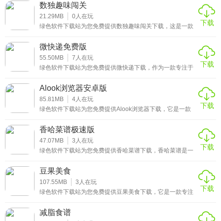
具，涵盖了从理论知识学习到实操技能指导的全流程服务，
数独趣味闯关
能有效帮助用户梳理驾考重点、强化薄弱环节，大幅提升驾
从报名咨询到驾照申领，摩托车驾考1覆盖驾考全流程的各个
考通过率。
21.29MB
0
人在玩
下载
绿色软件下载站为您免费提供数独趣味闯关下载，这是一款
环节，为用户提供一站式服务，解决驾考过程中的各种问
将经典数独玩法与趣味闯关模式完美融合的休闲益智应用。
题。
它专为数独爱好者量身打造，以丰富多样的谜题内容、贴心
微快递免费版
实用的解题辅助和富有挑战性的闯关机制，为玩家带来充满
乐趣与思维锻炼的游戏体验。
55.50MB
7
人在玩
2、专业师资与教学资源
下载
绿色软件下载站为您免费提供微快递下载，作为一款专注于
快递服务的移动应用，它整合了查询、寄件、网点查找等多
邀请资深驾考教练与行业专家参与内容制作，提供专业的教
功能，能帮用户轻松管理日常快递事务。打开应用，无需手
Alook浏览器安卓版
动选择快递公司，输入单号或扫描面单就能一键查询物流轨
学视频与讲解，确保教学内容的权威性与实用性。
迹，还能设置实时提醒，包裹状态更新或出现异常都会第一
85.81MB
4
人在玩
下载
时间通知。
绿色软件下载站为您免费提供Alook浏览器下载，它是一款
3、个性化学习方案定制
主打纯净高效的移动端浏览器，凭借无广告、无推送、无新
闻的“三无”设计，为用户营造了不受干扰的浏览环境。Alook
香哈菜谱极速版
根据用户的学习进度、答题情况等数据，为用户量身定制个
浏览器毫秒级的启动速度，让您无需漫长等待就能开启上网
之旅，不管是日常搜索资讯、浏览网页，还是处理文件、阅
47.07MB
3
人在玩
性化学习方案，帮助用户高效规划学习时间，提升学习效
下载
读电子书，都能获得流畅顺滑的体验。
绿色软件下载站为您免费提供香哈菜谱下载，香哈菜谱是一
率。
款专为美食爱好者打造的烹饪学习应用，它汇聚了海量优质
菜谱资源，涵盖家常菜、烘焙甜点、西餐料理、儿童辅食等
豆果美食
4、活跃的学员交流社区
多个品类，能满足不同用户的饮食需求。无论你是厨房新手
还是资深吃货，都能在这里找到适合自己的烹饪灵感。
107.55MB
3
人在玩
下载
绿色软件下载站为您免费提供豆果美食下载，它是一款专注
搭建学员交流社区，用户可以在这里分享学习经验、交流备
于美食交流与分享的平台，能帮你解决每日“吃什么”的难
考心得、互相答疑解惑，营造良好的学习氛围。
题。在这里，你可以找到海量家常菜谱，从简单的快手小炒
减脂食谱
到复杂的硬菜大菜，每道菜谱都配有详细的步骤图和小贴