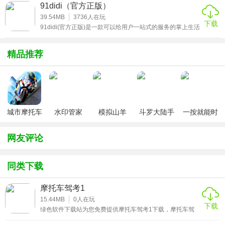
妈们还可以在这里自由的交流，把你的烦恼和育儿心得统统
91didi（官方正版）
3、全真模拟考试系统
都说出来。感兴趣的小伙伴来辣妈计划免费开店app官方正
版下载!
39.54MB
3736
人在玩
下载
内置高度还原真实考场的全真模拟考试系统，从题型、时间
91didi(官方正版)是一款可以给用户一站式的服务的掌上生活
平台，在这个平台用户可以随心选择你想要体验的出行服
限制到评分标准都与实际考试一致，让用户提前熟悉考试流
务，还有一键定位功能和更多优质生活便利服务，有需要的
小伙伴欢迎来91didi安卓iOSapp正版下载体验!
程，消除紧张感。
精品推荐
4、智能错题分析功能
智能错题分析功能会自动记录用户的错题，生成专属错题
集，并针对错题提供详细解析与知识点拓展，方便用户针对
城市摩托车
水印管家
模拟山羊
斗罗大陆手
一按就能时
性查漏补缺。
竞赛
v3.1
游破解版无
停的怀表汉
限钻石
化安卓版
5、实操技巧3D模拟指导
网友评论
针对实操考试科目，提供3D模拟指导功能，用户可以直观查
同类下载
看考试场地布局与操作流程，掌握实操技巧要点，提升实操
考试通过率。
摩托车驾考1
15.44MB
0
人在玩
应用优势
下载
绿色软件下载站为您免费提供摩托车驾考1下载，摩托车驾
考1是一款专为摩托车驾照备考用户打造的一站式学习工
1、全流程驾考服务覆盖