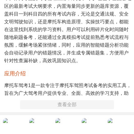
区的最新考试大纲要求，内置海量同步更新的题库资源，覆
盖科目一到科目四的所有考试内容，无论是交通法规、安全
文明驾驶知识，还是摩托车构造原理、实操技巧要点，都能
在这里找到系统的学习资料。用户可以利用碎片化时间随时
随地刷题备考，还能通过全真模拟考试提前熟悉考试流程与
氛围，缓解考场紧张情绪，同时，应用的智能错题分析功能
会自动记录用户的错题情况，并生成专属错题集，方便用户
针对性查漏补缺，高效巩固知识点。
应用介绍
摩托车驾考1是一款专注于摩托车驾照考试备考的实用工具，
旨在为广大驾考用户提供专业、全面、高效的学习支持，助
力用户顺利通过各科目考试，早日拿到心仪的摩托车驾照。
查看全部
应用围绕摩托车驾考的全流程需求进行功能设计，从报名前
的政策咨询、驾校选择，到备考期间的理论学习、实操练
习，再到考试后的成绩查询、驾照申领指导，都能提供贴心
的服务。在理论学习方面，摩托车驾考1拥有一套完整的知识