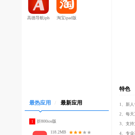
高德导航iphone版
淘宝ipad版
特色
最热应用
/
最新应用
1、新
2、每天
折800ios版
1
3、支
118.2MB
4、专