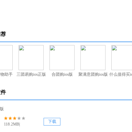
推荐
购物助手
三团易购ios正版软件
合团购ios版
聚满意团购ios版
什么值得买i
软件
s版
下载
118.2MB|