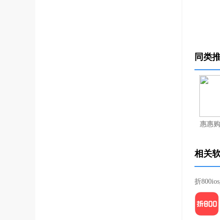
同类
惠惠
相关
折800io