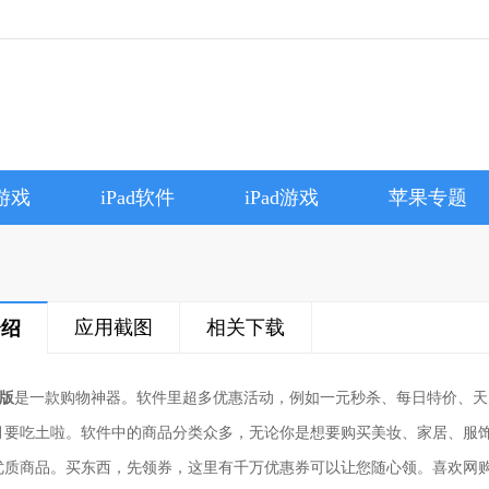
e游戏
iPad软件
iPad游戏
苹果专题
应用截图
相关下载
介绍
s版
是一款购物神器。软件里超多优惠活动，例如一元秒杀、每日特价、天
月要吃土啦。软件中的商品分类众多，无论你是想要购买美妆、家居、服饰、
质商品。买东西，先领券，这里有千万优惠券可以让您随心领。喜欢网购的小