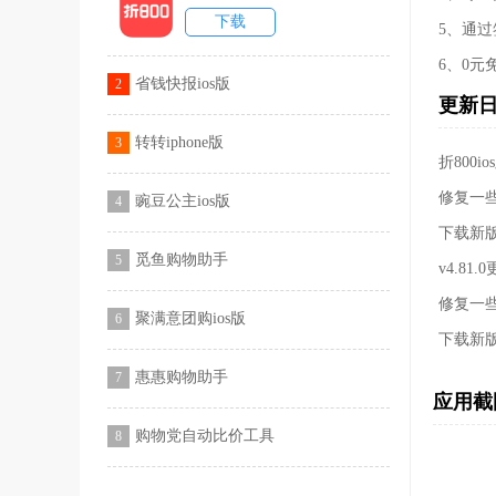
下载
5、通
6、0元
省钱快报ios版
2
更新
转转iphone版
3
折800io
修复一
豌豆公主ios版
4
下载新
觅鱼购物助手
5
v4.81.
修复一
聚满意团购ios版
6
下载新
惠惠购物助手
7
应用截
购物党自动比价工具
8