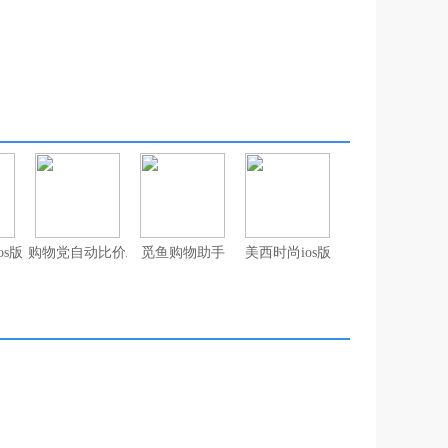
os版
购物党自动比价工具
觅鱼购物助手
美西时尚ios版