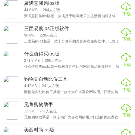
价信息，整合了各大购物平台的价格信息，自动对比其他优
聚满意团购ios版
质电商同款商品的价格，并提供商品价格，帮助你轻松抄
底，让你花少价钱买到优质的商品，感兴趣的小伙伴赶紧来
44.8 MB
264
人在玩
目前电脑端收藏以及降价提醒功能已经和手机端打通了，随
下载
下载这款惠惠购物助手体验吧。
聚满意团购ios版是一款满足于吃喝玩乐的生活折扣服务软
时同步，收到降价提醒信息后可以随时下单，再也不用担心
件，专注于整个城市的美食，为广大用户提供超多的折扣信
息，让用户随时可以用这个软件跟随人才的脚步，探索整个
错过心仪商品的促销信息了;
三团易购ios正版软件
城市的美食。十分丰富的美食信息，各种超值折扣及各种优
惠活动应有尽有，让用户们随时以超低价享受到美味佳肴，
98 MB
228
人在玩
2、随时随地,不错过稍纵即逝的优惠
下载
感兴趣的小伙伴赶紧来下载这款聚满意团购ios版软件体验
三团易购ios版是一款十分便利的美食外卖服务软件，汇集了
吧。
众多当地同城的各类外卖商家，用户可以在线选择各式各样
惠惠网是网易旗下导购网站,目前首页折扣信息每日更新上百
的美食外卖，也可以在这里选择团购服务，在家中即可轻松
什么值得买ios版
购买各种商品，无论是生鲜蔬菜、美食外卖等应有尽有，让
条,深受用户欢迎,折扣频道的用户回访高达60%。用户可以随
你足不出户就可以吃到各种特色美食，而且还可以选择跑腿
271.9 MB
206
人在玩
下载
时随地看折扣,再也不用担心错过超值商品推荐了;
服务哦，真的非常不错，感兴趣的小伙伴赶紧来下载这款三
什么值得买ios版是一款极具性价比的网购商品推荐软件，致
团易购ios版软件体验吧。
力于帮助广大用户推荐更具成本效益的网上购物商品指南网
站，每天都会及时推送国内外优惠商品、促销活动、消费信
3、手机也能比价看走势
购物党自动比价工具
息，有效帮助广大网购爱好者的往上购物，用户还可以和数
十万朋友积极参与商品评论、商品清单和购物经验分享，感
4.42MB
241
人在玩
电脑端极具人气的惠惠购物助手的比价以及查看价格走势功
下载
兴趣的小伙伴赶紧来下载这款什么值得买ios版体验吧。
购物党自动比价工具是一款专为广大喜欢网购用户打造的购
能目前已经可以在APP中使用了，无论是通过折扣信息进入
物比价软件，平台和众多购物平台都有合作，包括天猫、淘
宝、京东、苏宁，用户只需在线输入自己想要购买的商品进
商品页面，还是通过搜索进入商品页面，都可以方便的查看
觅鱼购物助手
行搜索，平台就会显示该商品在各个平台的价格信息，为你
提供最优惠的选择，让你的购物更省钱，低价就可以买到优
12.3M
261
人在玩
比价以及价格走势信息了，网购更放心。
下载
质商品，感兴趣的小伙伴赶紧来下载这款购物党自动比价工
觅鱼购物助手是一款专为广大喜欢网购用户打造的优惠券软
具体验吧。
件，致力于为广大用户提供优质的商品购买，让优惠更加简
★惠惠购物助手使用心得
单便，还可以随时保护您的网购安全，为您提供安全、轻
美西时尚ios版
松、中立的购物体验。有了这个app，用户在网购时就可以