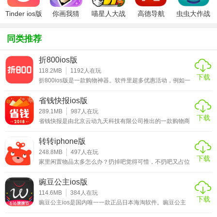
1、价格走势功能当您在商品页面查看商品时，平台自动为您
Tinder ios版
你画我猜
喵星人大战
高德导航
虫虫大作战
呈现商品价格走势，让您找到最佳购买时机;
ipad版
破解版ios
iphone版
ipad版
2、用户在淘宝浏览想要购买的服饰页面时，这款购物助手自
同类推荐
动为用户在淘宝商品中查找相同款和相似款;
折800ios版
3、当您觉得正在查看的商品价格不符合预期时，可以订阅该
118.2MB
1192
人在玩
下载
商品的降价提醒，商品降价后您会收到邮件通知，保证不错
折800ios版是一款购物神器。软件里超多优惠活动，例如一
元秒杀、每日特价、天天包邮等等，让你天天都有包裹可以
过最佳购买时机。
收。买再多也不用担心这个月要吃土啦。软件中的商品分类
省钱快报ios版
众多，无论你是想要购买美妆、家居、服饰、母婴、鞋包、
★惠惠购物助手软件优势
数码产品，折800ios版都能让你买到物美价廉的优质商品。
289.1MB
987
人在玩
下载
买东西，先领券，这里有千万优惠券可以让您随心领。喜欢
省钱快报是由北京云动九天科技有限公司推出的一款购物商
网购的小伙伴一定不要错过这款购物app哦。折800app
城应用。省钱快报ios版汇集了来自天猫、淘宝等一线商家的
1、平台每日都会上新各大购物平台的优惠信息，确保所有的
众多优质商品，各类商品好货特惠，质量不打折。省钱快报
转转iphone版
优惠券信息都会和官方同步;
ios版的搜索功能十分强大，用户可以一键查询需要的商品，
并且直接下单还可享受优惠券折扣。此外，软件还提供专属
248.8MB
497
人在玩
下载
客服一对一服务，无论有任何购物或售后方面的问题，都可
2、拥有最专业的优惠券上新团队，确保各大平台里面的所有
家里闲置物品太多怎么办？扔掉吧觉得可惜，不扔吧又占位
以通过在线客服进行咨询，十分便利。喜欢的用户快来下载
置，那么不妨试试这款转转ios吧。转转ios是由58赶集集团
商品都可以搜索到优惠券;
试试吧！
推出的一款二手闲置物品交易平台，致力于让用户买卖闲置
豌豆公主ios版
物品变得更轻松。在这里，你可以把一些你平时用不到的小
3、可以说是一款非常实用的领优惠券省钱神器，可以搜索淘
商品以一定的价格进行出售，然后将赚到的钱去买你喜欢的
114.6MB
384
人在玩
下载
商品。这里的商品都需要经过严格的质检，因此质量问题还
豌豆公主ios是国内唯一一款正品日本海淘软件。豌豆公主
宝、天猫等大平台里面饿商品优惠券。
是有保障的，你可以放心大胆的买。而且每一件商品都支持
ios版精选了日本品牌产品，超过一千家日本知名厂商直接入
担保交易