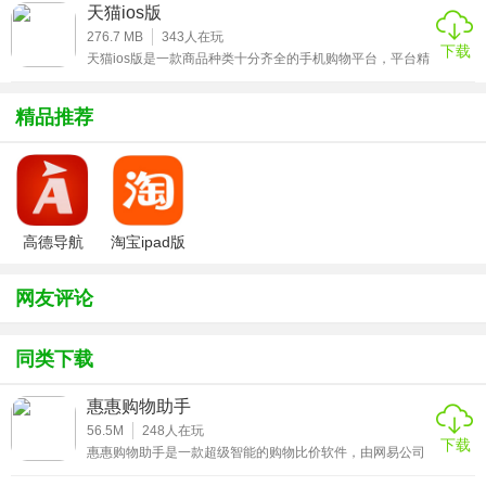
驻平台，为用户提供品质保证且最具价格优势的日本商品。
天猫ios版
无论你想要日本零食、化妆品、护肤品还是母婴用品，都能
通过豌豆公主app方便的购买到。这里会有100位专业的日本
276.7 MB
343
人在玩
下载
最潮达人帮你选购最优质的商品，亲身试用后进行产品的推
★惠惠购物助手主要功能
天猫ios版是一款商品种类十分齐全的手机购物平台，平台精
荐以及购物指导，让你再也无需担心买到劣质的商品。买正
心准备有海量优质的商品可供玩家选择购买，商品种类齐
品日
全，包含食品、家用电器、手机数码、母婴用品、美容护
1、商品种类齐全
理、家庭生活等类别，用户可以轻松购买一些日常商品。同
精品推荐
时软件还提供有限的优惠活动，每天限时抢购，拼的是手
汇聚了各大网购平台的优质商品于一体，用户可以轻松买到
速，感兴趣的小伙伴赶紧来下载这款天猫ios版体验吧。
自己想要的商品;
2、全新改版，信息更丰富
高德导航
淘宝ipad版
每天提供的折扣更新条数即将翻倍，界面更精致，更清新，
iphone版
使用也更贴心;
网友评论
3、购物信息全掌握
同类下载
当然，原惠惠折扣日报的全部功能仍然保留：折扣、晒单、
锦囊、白菜价，以及各种惊喜福利。
惠惠购物助手
56.5M
248
人在玩
★惠惠购物助手推荐理由
下载
惠惠购物助手是一款超级智能的购物比价软件，由网易公司
推出的浏智能比价工具，帮助用户在购物商品时自动出现比
1、电脑手机全打通，随时收藏随时买