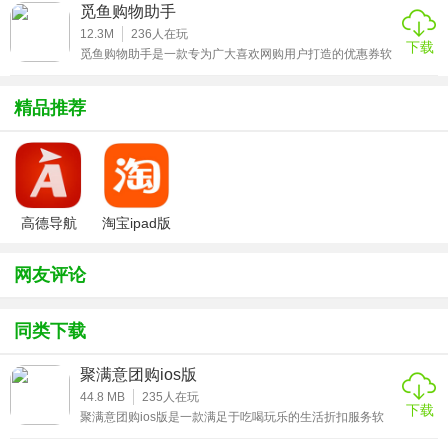
驻平台，为用户提供品质保证且最具价格优势的日本商品。
觅鱼购物助手
无论你想要日本零食、化妆品、护肤品还是母婴用品，都能
★聚满意团购ios版主要功能
通过豌豆公主app方便的购买到。这里会有100位专业的日本
12.3M
236
人在玩
下载
最潮达人帮你选购最优质的商品，亲身试用后进行产品的推
觅鱼购物助手是一款专为广大喜欢网购用户打造的优惠券软
荐以及购物指导，让你再也无需担心买到劣质的商品。买正
1、功能主打低价拼单、免包装费和物流费等优惠功能;
件，致力于为广大用户提供优质的商品购买，让优惠更加简
品日
单便，还可以随时保护您的网购安全，为您提供安全、轻
松、中立的购物体验。有了这个app，用户在网购时就可以
精品推荐
2、从品类到速度，美团外卖袋鼠的神奇口袋里，你想要的通
查看最近的价格趋势，快速找到商品优惠券和折扣信息，快
通满足;
速买到好商品，感兴趣的小伙伴赶紧来下载这款觅鱼购物助
手体验吧。
3、更有减免新玩法，轻轻一点，一大批好友红包等你来偷。
★聚满意团购ios版推荐理由
高德导航
淘宝ipad版
iphone版
1、高温、雨天、雾霾天，假日、周末、宵夜想宅不出门?动
网友评论
动手指，折扣优惠领不停;
2、用户通过“拼好饭”进行拼单，参与的拼单活动仅限在发起
同类下载
人选择的门店下单，菜品也有一定限制;
聚满意团购ios版
3、主打低价拼单叫外卖的应用，用户可以邀请好友和你一起
44.8 MB
235
人在玩
拼单点外卖，享受店铺高额满减优惠，帮你省钱。
下载
聚满意团购ios版是一款满足于吃喝玩乐的生活折扣服务软
件，专注于整个城市的美食，为广大用户提供超多的折扣信