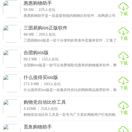
息，让用户随时可以用这个软件跟随人才的脚步，探索整个
★聚满意团购ios版使用心得
惠惠购物助手
城市的美食。十分丰富的美食信息，各种超值折扣及各种优
惠活动应有尽有，让用户们随时以超低价享受到美味佳肴，
56.5M
225
人在玩
1、「发起约饭」
下载
感兴趣的小伙伴赶紧来下载这款聚满意团购ios版软件体验
惠惠购物助手是一款超级智能的购物比价软件，由网易公司
吧。
推出的浏智能比价工具，帮助用户在购物商品时自动出现比
主动发起约饭，开始一次见面，打破被动的社交方式;
价信息，整合了各大购物平台的价格信息，自动对比其他优
三团易购ios正版软件
质电商同款商品的价格，并提供商品价格，帮助你轻松抄
底，让你花少价钱买到优质的商品，感兴趣的小伙伴赶紧来
98 MB
200
人在玩
2、「参加饭局」
下载
下载这款惠惠购物助手体验吧。
三团易购ios版是一款十分便利的美食外卖服务软件，汇集了
众多当地同城的各类外卖商家，用户可以在线选择各式各样
报名各种妹纸、帅锅、同行、同乡、红人、精英、大咖等人
的美食外卖，也可以在这里选择团购服务，在家中即可轻松
合团购ios版
发起的饭局;
购买各种商品，无论是生鲜蔬菜、美食外卖等应有尽有，让
你足不出户就可以吃到各种特色美食，而且还可以选择跑腿
88.2 MB
152
人在玩
下载
服务哦，真的非常不错，感兴趣的小伙伴赶紧来下载这款三
3、「发现饭友」
合团购ios版是一款可以免费领取优惠券的购物服务软件，整
团易购ios版软件体验吧。
合了多个购物平台的优惠购物信息于此，包含了天猫、淘
宝、拼多多等等一线商家，用户在购物前只需点击搜索自己
附近人、找同乡、搜同行、朋友的朋友、妈妈逼我来相亲···
什么值得买ios版
想要购买的商品，平台就会自动获得优惠信息，最低可获得
快速邀约你感兴趣的人。
一折，下单后还可以轻松获得返利哦，让你省时更省钱，感
271.9 MB
183
人在玩
下载
兴趣的小伙伴赶紧来下载这款聚合团购ios版软件体验吧。
什么值得买ios版是一款极具性价比的网购商品推荐软件，致
力于帮助广大用户推荐更具成本效益的网上购物商品指南网
★聚满意团购ios版软件简评
站，每天都会及时推送国内外优惠商品、促销活动、消费信
购物党自动比价工具
息，有效帮助广大网购爱好者的往上购物，用户还可以和数
平台中已经有众多商家入驻于此，广大用户们可以通过团购
十万朋友积极参与商品评论、商品清单和购物经验分享，感
4.42MB
218
人在玩
下载
兴趣的小伙伴赶紧来下载这款什么值得买ios版体验吧。
购物党自动比价工具是一款专为广大喜欢网购用户打造的购
平台，轻松享受到最贴心的生活服务，让你享受更加丰富多
物比价软件，平台和众多购物平台都有合作，包括天猫、淘
彩的生活，喜欢的朋友一定不能错过这款app了，赶紧来下载
宝、京东、苏宁，用户只需在线输入自己想要购买的商品进
觅鱼购物助手
行搜索，平台就会显示该商品在各个平台的价格信息，为你
吧。