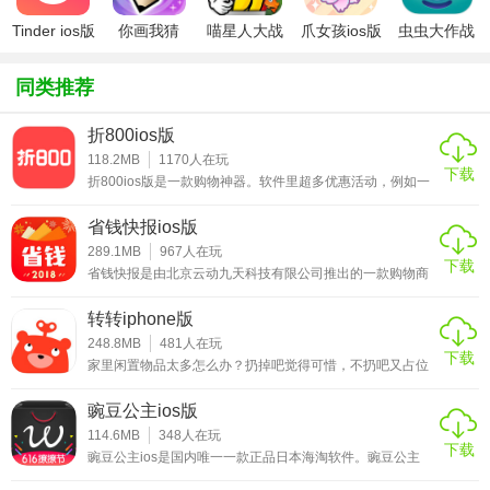
1、平台里面不但汇聚了众多来自民间的美食，同时具备详细
Tinder ios版
你画我猜
喵星人大战
爪女孩ios版
虫虫大作战
的烹饪技巧，助您快速成就美食厨艺达人;
ipad版
破解版ios
ipad版
2、当地有名的菜系种类繁多，技巧多样，为美好生活而生，
同类推荐
能够体验VIP般的客服服务和安全保障服务;
折800ios版
3、还在烦恼要吃什么的同学一定要试试!它包含了许多网友推
118.2MB
1170
人在玩
下载
荐的美食餐厅，小吃，让你轻松找到好
折800ios版是一款购物神器。软件里超多优惠活动，例如一
元秒杀、每日特价、天天包邮等等，让你天天都有包裹可以
收。买再多也不用担心这个月要吃土啦。软件中的商品分类
★聚满意团购ios版软件优势
省钱快报ios版
众多，无论你是想要购买美妆、家居、服饰、母婴、鞋包、
数码产品，折800ios版都能让你买到物美价廉的优质商品。
289.1MB
967
人在玩
1、是一款专门发布吃喝玩乐资讯的大型实用性信息平台，给
下载
买东西，先领券，这里有千万优惠券可以让您随心领。喜欢
省钱快报是由北京云动九天科技有限公司推出的一款购物商
网购的小伙伴一定不要错过这款购物app哦。折800app
城应用。省钱快报ios版汇集了来自天猫、淘宝等一线商家的
您提供满意周到的服务推荐;
众多优质商品，各类商品好货特惠，质量不打折。省钱快报
转转iphone版
ios版的搜索功能十分强大，用户可以一键查询需要的商品，
2、海量的热门资讯实时更新，最火的网红食物一键搜索，各
并且直接下单还可享受优惠券折扣。此外，软件还提供专属
248.8MB
481
人在玩
下载
客服一对一服务，无论有任何购物或售后方面的问题，都可
种旅游攻略全部都有，还有超多的推荐;
家里闲置物品太多怎么办？扔掉吧觉得可惜，不扔吧又占位
以通过在线客服进行咨询，十分便利。喜欢的用户快来下载
置，那么不妨试试这款转转ios吧。转转ios是由58赶集集团
试试吧！
推出的一款二手闲置物品交易平台，致力于让用户买卖闲置
3、为用户提供大量吃喝玩乐资讯，方便用户通过软件了解更
豌豆公主ios版
物品变得更轻松。在这里，你可以把一些你平时用不到的小
多吃喝玩乐信息，为用户生活带来方便。
商品以一定的价格进行出售，然后将赚到的钱去买你喜欢的
114.6MB
348
人在玩
下载
商品。这里的商品都需要经过严格的质检，因此质量问题还
豌豆公主ios是国内唯一一款正品日本海淘软件。豌豆公主
是有保障的，你可以放心大胆的买。而且每一件商品都支持
ios版精选了日本品牌产品，超过一千家日本知名厂商直接入
担保交易