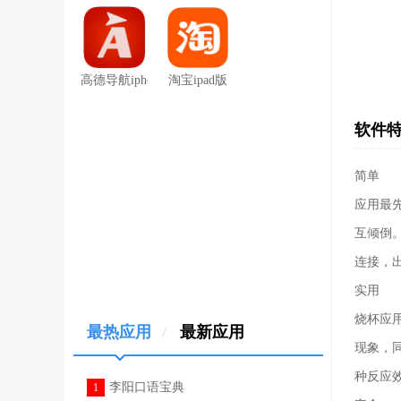
高德导航iphone版
淘宝ipad版
软件
简单
应用最
互倾倒
连接，
实用
烧杯应
最热应用
/
最新应用
现象，
种反应
李阳口语宝典
1