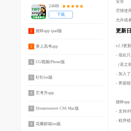
安全
24MB
尽情使
下载
允许或
更新
烧杯app ipad版
2
v2.3更
掌上高考app
3
- 现
CG视频iPhone版
4
（若之
- 加入了
钉钉ios版
5
- 界面
艺考升app
6
烧杯app 
Dreamweaver CS6 Mac版
7
- 支持
- 程序
花瓣邮箱ios版
8