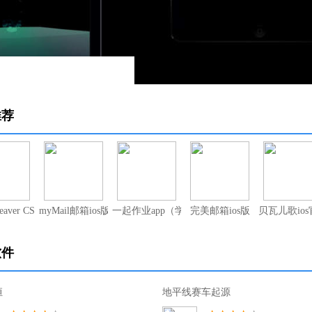
推荐
eaver CS6 Mac版
myMail邮箱ios版
一起作业app（学生端）
完美邮箱ios版
贝瓦儿歌io
软件
恒
地平线赛车起源