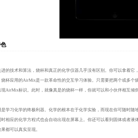
特色
先进的技术和算法，烧杯和真正的化学仪器几乎没有区别。你可以拿着它，摇
。烧杯应用的AirMix是一款革命性的交互学习体验。只需要把两个或多
出现AirMix标识。此时，就像真是的烧杯一样，你就可以和小伙伴相互倾
用是学习化学的终极利器。化学的根本在于化学实验，而现在你可随时随
同时相应的化学方程式也会自动出现在屏幕上。你还可以看到固体或者液
效果都可以真实呈现。