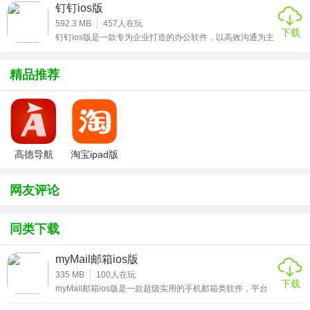
类非常的丰富齐全，所有的视频都支持1080P超清播放，且
钉钉ios版
务，让个人和企业邮箱功能都更齐全;
完全支持中英文双字幕，内容介绍直观明了，在核心技术以
及工作流程等方面更是做了详细的介绍，感兴趣的小伙伴赶
592.3 MB
457
人在玩
下载
紧来下载这款CG视频ios版体验吧。
2、智能识别和检测垃圾邮件，为你自动过滤垃圾邮件，创造
钉钉ios版是一款专为企业打造的办公软件，以高效沟通为主
导，通过钉钉使广大企业用户能够迅速找到自己的组织，无
安全的邮件收发环境，随时随地操作;
论学习还是工作都能变得更加简单，在线可以与团队轻松沟
通，还提供免费短信、语音通话功能，包含新闻、日志、审
精品推荐
3、邮件传输速度快，支持快速回复、编辑邮件，也可直接一
批、钉盘等等，使沟通更高效，提高工作效率，感兴趣的小
伙伴赶紧来下载这款钉钉ios版体验吧。
键转发回复、设置定时发送等操作，使用简单。
★myMail邮箱ios版主要功能
高德导航
淘宝ipad版
iphone版
1、更智能地搜寻，而非更难
网友评论
◆ 立刻搜索所有邮件
同类下载
◆ 使用搜索过滤功能来缩小搜索范围
myMail邮箱ios版
◆ 使用搜索字段和联系人建议来更快地撰写
335 MB
100
人在玩
下载
2、您的收件箱 — 更个人化、可视化
myMail邮箱ios版是一款超级实用的手机邮箱类软件，平台
为广大用户们精心准备了超多实用的免费邮件服务，用户可