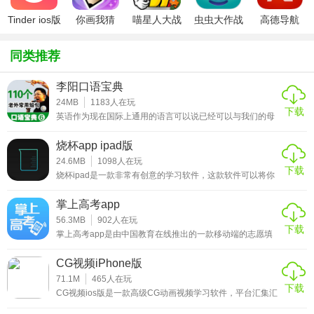
或联系人数量有多高。myMail 完全写在本机代码，采用先进
的数据压缩技术以节省带宽，这得益于我们工程师的专业知
Tinder ios版
你画我猜
喵星人大战
虫虫大作战
高德导航
ipad版
破解版ios
ipad版
iphone版
识、研究和最佳实践。
同类推荐
★myMail邮箱ios版软件亮点
李阳口语宝典
1、能够添加多个不同平台的邮箱，各类企业邮箱及个人邮箱
24MB
1183
人在玩
下载
都支持添加;
英语作为现在国际上通用的语言可以说已经可以与我们的母
语相当，所以学好英语口语是相当的重要，这里大家可以尝
试一下使用李阳口语宝典app来练习口语。这是一款英语教
3、能够便捷进行跨国办公，云机房遍布海外，邮件传递及
烧杯app ipad版
学应用，是目前手机平台上能够快速的学习英语口语的软
时，交流更顺畅;
件，疯狂英语的创始人李阳从成千上万复杂的口语句子中挑
24.6MB
1098
人在玩
下载
选出了外国人在生活中最喜欢使用的110个超级短句，经过
烧杯ipad是一款非常有创意的学习软件，这款软件可以将你
详细的注释和短评配上这款软件特有的点读发音功能，让大
2、借助阿里生态系统，拥有超强的安全攻防体系，确保邮箱
的手机变成一个化学实验使用的烧杯，用户可以通过系统提
家在生活中学习
供的150多种药剂和300多种化学反应来进行实验，让用户可
的安全和稳定;
掌上高考app
以用这款软件随时随地安全的进行各种化学实验。化学课一
直都是学生接触实验最多的课程，课程中的许多内容都是需
56.3MB
902
人在玩
下载
4、自动为你过滤掉大量的垃圾、广告邮件，确保你能处于清
要在实验室进行实验的，许多令人头疼的化学方程式和反应
掌上高考app是由中国教育在线推出的一款移动端的志愿填
情况都是需要学生去记的，不过有了这款软件之后，倒是可
报软件，主要为高考考生们提供志愿填报、高考头条和专家
爽干净的邮箱环境。
以让你
答疑三个功能，让刚刚考完高考的考生和家长可以精准的了
CG视频iPhone版
解教育信息和校园动态。刚刚考完的考生有的已经有了自己
★myMail邮箱ios版软件优势
中意的大学，有的考生则是对于这么多学校感到迷茫，如果
71.1M
465
人在玩
下载
不知道怎样才能填上自己想上的大学，可以通过这款软件来
CG视频ios版是一款高级CG动画视频学习软件，平台汇集汇
学习志愿的填报流程，这里邀请了高考专家为各位考生免费
集全世界各地3000+高品质的CG视频制作教程资源，并且分
1、功能齐全的一款实用邮箱工具，打造极致出色的邮箱服
在线解答这些问