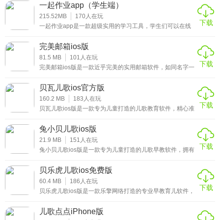
以随时方便地收发邮件，对重要邮件也进行重点标记。平台
◆ 借助您朋友的头像以及一般服务的图标来更快速浏览邮件
一起作业app（学生端）
的存储空间非常大，可以永久保留您需要的邮件内容，并支
列表
持分类管理存储，所有邮件内容都可以在云端保存，完全不
215.52MB
170
人在玩
下载
用担心不够用，感兴趣的小伙伴赶紧来下载这款myMail邮箱
一起作业app是一款超级实用的学习工具，学生们可以在线
ios版体验吧。
◆ 通过打开或关闭邮件预览和头像来自定义您的 IPhone 的
选择科目进行学习，并针对薄弱点由老师线上进行指导，可
以帮助学生们提高自己的成绩，帮助孩子们轻松的学习，是
完美邮箱ios版
邮件列表外观
你学习过程中必不可少的软件。
81.5 MB
101
人在玩
下载
3、推送通知 — 根据您的生活、工作或其他方面而定制
完美邮箱ios版是一款近乎完美的实用邮箱软件，如同名字一
样，平台所提供的功能非常齐全，电子邮件编辑器也非常实
用，涵盖所有电脑电子邮件编辑格式和功能，支持插入各种
◆ 收到新邮件即时通知 — 即使您的电子邮件服务商不支持该
贝瓦儿歌ios官方版
附件，电子邮件和电脑实时双向数据同步，也可以结合手机
功能
号码快速搜索相关联系人，轻松管理电子邮件列表信息，感
160.2 MB
183
人在玩
下载
兴趣的小伙伴赶紧来下载这款完美邮箱箱ios版体验吧。
贝瓦儿歌ios版是一款专为儿童打造的儿歌教育软件，精心准
◆ 在一个账户上启动或关闭通知功能，或按照文件夹、社交
备了大量育儿视频，宝妈宝爸们可以陪自己的孩子一起免费
观看小猪佩奇等热门正版动画电影以及海量儿歌故事，绘本
网络、域名或邮件地址来过滤通知
兔小贝儿歌ios版
大全等您和您的孩子不断探索，让您的孩子学习的过程中，
可以随心所欲地随心所欲地进行学习，让宝爸宝妈可以轻松
21.9 MB
151
人在玩
下载
◆ 为每一个账户设置一个“静音时段”以将您的工作与私人生活
地享受育儿，感兴趣的小伙伴赶紧来下载这款贝瓦儿歌ios版
兔小贝儿歌ios版是一款专为儿童打造的儿歌早教软件，拥有
体验吧。
国家着名原画设计师、儿童早教心理专家，制作出最贴心符
分开
合儿童需求的兔宝宝动画视频软件。将大量儿童歌曲、故
贝乐虎儿歌ios免费版
事、古诗等动画片融合在动画片中，以可爱的小兔为形象，
★myMail邮箱ios版推荐理由
在动画片中放置有一定启迪效果的益智场景，是广大家长们
60.4 MB
186
人在玩
下载
不容错过的一款手机应用，感兴趣的小伙伴赶紧来下载这款
贝乐虎儿歌ios版是一款乐擎网络打造的专业早教育儿软件，
兔小贝儿歌ios版体验吧。
内置有大量优质的儿童早教学习视频，平台通过主角贝乐虎
1、支持登录多个账号，可以任意快速切换查看邮件，同时能
兄弟的演绎，将儿歌、故事、古诗融为一体，活灵活现的动
儿歌点点iPhone版
够同步电脑端的所有信息;
画片，学到了有关音乐、节奏、习惯、礼仪的知识，对儿童