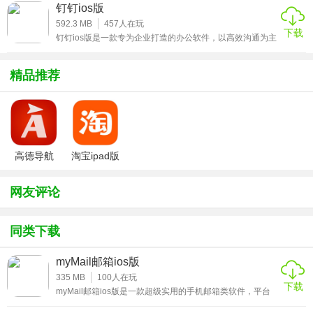
类非常的丰富齐全，所有的视频都支持1080P超清播放，且
钉钉ios版
完全支持中英文双字幕，内容介绍直观明了，在核心技术以
无广告界面，给您流畅舒适的应用体验。
及工作流程等方面更是做了详细的介绍，感兴趣的小伙伴赶
592.3 MB
457
人在玩
下载
紧来下载这款CG视频ios版体验吧。
钉钉ios版是一款专为企业打造的办公软件，以高效沟通为主
2、【高效办公】
导，通过钉钉使广大企业用户能够迅速找到自己的组织，无
论学习还是工作都能变得更加简单，在线可以与团队轻松沟
通，还提供免费短信、语音通话功能，包含新闻、日志、审
精品推荐
支持周报邮件、任务邮件等多种办公邮件格式，使用模板快
批、钉盘等等，使沟通更高效，提高工作效率，感兴趣的小
人一步，办公更省心。
伙伴赶紧来下载这款钉钉ios版体验吧。
超大团队共享网盘，实时共享办公文件和奇思妙想。
团队通讯录，规范邮件收发，联系同事更便捷。
高德导航
淘宝ipad版
iphone版
3、【贴心陪伴】
网友评论
从求学求职到商务办公，多重身份转换，都有我们的陪伴。
给未来的自己写封信，跨越时间的陪伴，对未来多份期待，
同类下载
给未来一个惊喜——【时光邮局】
myMail邮箱ios版
4、【便捷收发】
335 MB
100
人在玩
下载
myMail邮箱ios版是一款超级实用的手机邮箱类软件，平台
免费88域名，手机端与网页端都可快捷收发邮件，绝不遗漏
为广大用户们精心准备了超多实用的免费邮件服务，用户可