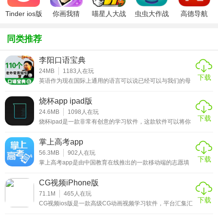
3、支持快速批量操作邮件，一键已阅读，一键清理垃圾邮
Tinder ios版
你画我猜
喵星人大战
虫虫大作战
高德导航
件，还支持在回收站找回误删邮件。
ipad版
破解版ios
ipad版
iphone版
同类推荐
★完美邮箱ios版软件优势
李阳口语宝典
1、软件拥有白间夜间两种界面模式，设置邮箱为暗黑模式使
24MB
1183
人在玩
用，在黑夜阅读更好保护你的视力;
下载
英语作为现在国际上通用的语言可以说已经可以与我们的母
语相当，所以学好英语口语是相当的重要，这里大家可以尝
2、能够针对一些误删的邮件进行回复，最长可以回复近30天
试一下使用李阳口语宝典app来练习口语。这是一款英语教
烧杯app ipad版
学应用，是目前手机平台上能够快速的学习英语口语的软
的删除记录，滑动操作快速恢复邮件;
件，疯狂英语的创始人李阳从成千上万复杂的口语句子中挑
24.6MB
1098
人在玩
下载
选出了外国人在生活中最喜欢使用的110个超级短句，经过
烧杯ipad是一款非常有创意的学习软件，这款软件可以将你
3、支持多个平台和品牌的邮箱登录，快速添加邮箱，点击账
详细的注释和短评配上这款软件特有的点读发音功能，让大
的手机变成一个化学实验使用的烧杯，用户可以通过系统提
家在生活中学习
号就能极速切换不同账号，便捷管理。
供的150多种药剂和300多种化学反应来进行实验，让用户可
掌上高考app
以用这款软件随时随地安全的进行各种化学实验。化学课一
直都是学生接触实验最多的课程，课程中的许多内容都是需
56.3MB
902
人在玩
下载
要在实验室进行实验的，许多令人头疼的化学方程式和反应
掌上高考app是由中国教育在线推出的一款移动端的志愿填
情况都是需要学生去记的，不过有了这款软件之后，倒是可
报软件，主要为高考考生们提供志愿填报、高考头条和专家
★完美邮箱ios版主要功能
以让你
答疑三个功能，让刚刚考完高考的考生和家长可以精准的了
CG视频iPhone版
解教育信息和校园动态。刚刚考完的考生有的已经有了自己
中意的大学，有的考生则是对于这么多学校感到迷茫，如果
71.1M
465
人在玩
1、【纯净安全】
下载
不知道怎样才能填上自己想上的大学，可以通过这款软件来
CG视频ios版是一款高级CG动画视频学习软件，平台汇集汇
学习志愿的填报流程，这里邀请了高考专家为各位考生免费
集全世界各地3000+高品质的CG视频制作教程资源，并且分
专业反垃圾服务，为您的邮箱保驾护航。
在线解答这些问