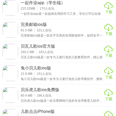
以随时方便地收发邮件，对重要邮件也进行重点标记。平台
重要信息。
一起作业app（学生端）
的存储空间非常大，可以永久保留您需要的邮件内容，并支
持分类管理存储，所有邮件内容都可以在云端保存，完全不
215.52MB
170
人在玩
支持网易邮箱，QQ邮箱，新浪邮箱，163邮箱，Gmail，
下载
用担心不够用，感兴趣的小伙伴赶紧来下载这款myMail邮箱
一起作业app是一款超级实用的学习工具，学生们可以在线
ios版体验吧。
Outlook，139邮箱等代收发，一箱在手，多邮件集中管理。
选择科目进行学习，并针对薄弱点由老师线上进行指导，可
以帮助学生们提高自己的成绩，帮助孩子们轻松的学习，是
完美邮箱ios版
你学习过程中必不可少的软件。
一箱双号——一个邮箱两个帐号，双重身份任您选择
81.5 MB
101
人在玩
下载
完美邮箱ios版是一款近乎完美的实用邮箱软件，如同名字一
支持会话模式查看邮件，像聊天一样快速回复。
样，平台所提供的功能非常齐全，电子邮件编辑器也非常实
用，涵盖所有电脑电子邮件编辑格式和功能，支持插入各种
贝瓦儿歌ios官方版
★完美邮箱ios版推荐理由
附件，电子邮件和电脑实时双向数据同步，也可以结合手机
号码快速搜索相关联系人，轻松管理电子邮件列表信息，感
160.2 MB
183
人在玩
下载
兴趣的小伙伴赶紧来下载这款完美邮箱箱ios版体验吧。
贝瓦儿歌ios版是一款专为儿童打造的儿歌教育软件，精心准
1、给未来的自己写封信，跨越时间的陪伴，对未来多份期
备了大量育儿视频，宝妈宝爸们可以陪自己的孩子一起免费
待，给未来一个惊喜;
观看小猪佩奇等热门正版动画电影以及海量儿歌故事，绘本
兔小贝儿歌ios版
大全等您和您的孩子不断探索，让您的孩子学习的过程中，
可以随心所欲地随心所欲地进行学习，让宝爸宝妈可以轻松
21.9 MB
151
人在玩
2、专业反垃圾服务，为您的邮箱保驾护航，无广告界面，给
下载
地享受育儿，感兴趣的小伙伴赶紧来下载这款贝瓦儿歌ios版
兔小贝儿歌ios版是一款专为儿童打造的儿歌早教软件，拥有
您流畅舒适的应用体验;
体验吧。
国家着名原画设计师、儿童早教心理专家，制作出最贴心符
合儿童需求的兔宝宝动画视频软件。将大量儿童歌曲、故
贝乐虎儿歌ios免费版
事、古诗等动画片融合在动画片中，以可爱的小兔为形象，
3、同时在使用的时候也会有一些详细的说明方法，便于新注
在动画片中放置有一定启迪效果的益智场景，是广大家长们
60.4 MB
186
人在玩
册的新手们去了解相关的内容;
下载
不容错过的一款手机应用，感兴趣的小伙伴赶紧来下载这款
贝乐虎儿歌ios版是一款乐擎网络打造的专业早教育儿软件，
兔小贝儿歌ios版体验吧。
内置有大量优质的儿童早教学习视频，平台通过主角贝乐虎
4、这样的邮箱布局还是非常简单的，各种不同的功能都是可
兄弟的演绎，将儿歌、故事、古诗融为一体，活灵活现的动
儿歌点点iPhone版
画片，学到了有关音乐、节奏、习惯、礼仪的知识，对儿童
以使用的，发送和收件都特别方便.